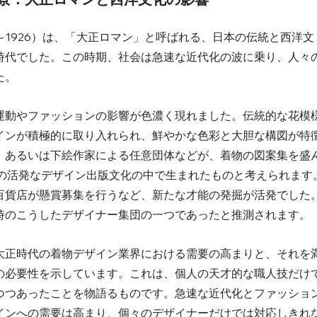
2～1926）は、「大正ロマン」と呼ばれる、日本の伝統と西洋文
時代でした。この時期、社会は急速な近代化の波に乗り、人々
   
運動やファッションの影響が色濃く現れました。伝統的な花模
インが積極的に取り入れられ、鮮やかな色彩と大胆な構図が特
、あるいは下絵作家による任意団体などが、着物の図案集を盛
この活発なデザイン出版文化の中で生まれたものと考えられます
百貨店が懸賞募集を行うなど、新たな才能の発掘が活発でした
のこうしたデザイナー集団の一つであったと推測されます。  
大正時代の着物デザイン業界における需要の高まりと、それを
の必要性を示しています。これは、個人の天才的な職人技だけ
つつあったことを物語るものです。急速な近代化とファッショ
インへの需要は高まり、個々のデザイナーだけでは対応しきれ