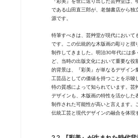
『彩美』を世に送り出した芸艸堂は、明
である山田直三郎が、老舗書店から独
源です。   
特筆すべきは、芸艸堂が現代において
です。この伝統的な木版画の彫りと摺
制作してきました。明治30年代には
ど、当時の出版文化において重要な役
的背景は、『彩美』が単なるデザイン
工芸品としての価値を持つことを示唆
特の質感によって知られています。芸
デザインも、木版画の特性を活かした
制作された可能性が高いと言えます。
伝統工芸と現代デザインの融合を体現す
2.2. 『彩美』が生まれた時