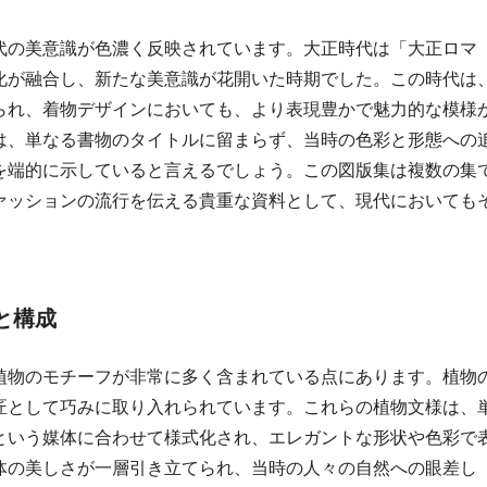
代の美意識が色濃く反映されています。大正時代は「大正ロマ
化が融合し、新たな美意識が花開いた時期でした。この時代は
られ、着物デザインにおいても、より表現豊かで魅力的な模様
は、単なる書物のタイトルに留まらず、当時の色彩と形態への
を端的に示していると言えるでしょう。この図版集は複数の集
ァッションの流行を伝える貴重な資料として、現代においても
徴と構成
植物のモチーフが非常に多く含まれている点にあります。植物
匠として巧みに取り入れられています。これらの植物文様は、
という媒体に合わせて様式化され、エレガントな形状や色彩で
体の美しさが一層引き立てられ、当時の人々の自然への眼差し