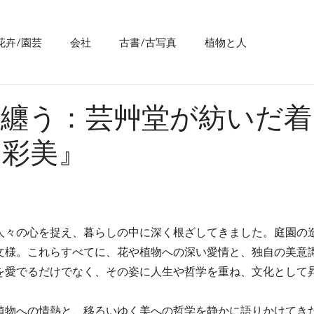
花卉/園芸
会社
古書/古写真
植物と人
を纏う：芸艸堂が紡いだ着
『彩美』
人々の心を捉え、暮らしの中に深く根ざしてきました。庭園の
文様。これらすべてに、花や植物への深い愛情と、独自の美意
を愛でるだけでなく、その姿に人生や哲学を重ね、文化として
植物への情熱と、移ろいゆく美への哲学を静かに語りかけてき