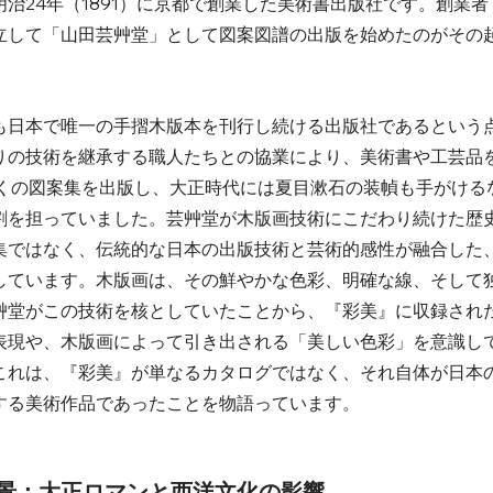
治24年（1891）に京都で創業した美術書出版社です。創業者
立して「山田芸艸堂」として図案図譜の出版を始めたのがその
も日本で唯一の手摺木版本を刊行し続ける出版社であるという
りの技術を継承する職人たちとの協業により、美術書や工芸品
多くの図案集を出版し、大正時代には夏目漱石の装幀も手がける
割を担っていました。芸艸堂が木版画技術にこだわり続けた歴
集ではなく、伝統的な日本の出版技術と芸術的感性が融合した
しています。木版画は、その鮮やかな色彩、明確な線、そして
艸堂がこの技術を核としていたことから、『彩美』に収録され
表現や、木版画によって引き出される「美しい色彩」を意識し
これは、『彩美』が単なるカタログではなく、それ自体が日本
る美術作品であったことを物語っています。   
代背景：大正ロマンと西洋文化の影響