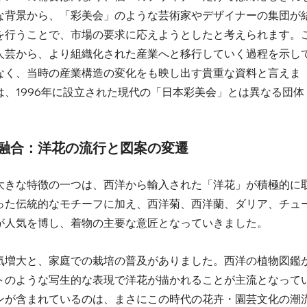
な背景から、「彩美会」のような芸術家やデザイナーの集団が
を行うことで、市場の要求に応えようとしたと考えられます。
人芸から、より組織化された産業へと移行していく過程を示し
なく、当時の産業構造の変化をも映し出す貴重な資料と言えま
、1996年に設立された現代の「日本彩美会」とは異なる団体
化の融合：洋花の流行と図案の変遷
大きな特徴の一つは、西洋から輸入された「洋花」が積極的に
った伝統的なモチーフに加え、西洋菊、西洋蘭、ダリア、チュ
人気を博し、着物の主要な意匠となっていきました。   
気増大と、家庭での栽培の普及がありました。西洋の植物図鑑
トのような写生的な表現で洋花が描かれることが主流となって
ンが含まれているのは、まさにこの時代の花卉・園芸文化の潮