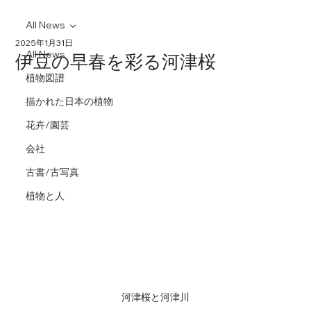
All News
2025年1月31日
All News
伊豆の早春を彩る河津桜
植物図譜
描かれた日本の植物
花卉/園芸
会社
古書/古写真
植物と人
河津桜と河津川