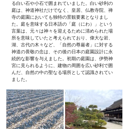
る白い石や小石で囲まれていました。白い砂利の
庭は、神道神社だけでなく、皇居、仏教寺院、禅
寺の庭園においても独特の景観要素となりまし
た。庭を意味する日本語の「庭（にわ）」という
言葉は、元々は神々を迎えるために清められた場
所を意味していたと考えられており、偉大な岩、
湖、古代の木々など、「自然の尊厳者」に対する
神道の畏敬の念は、その後の日本の庭園設計に永
続的な影響を与えました。初期の庭園は、伊勢神
宮に見られるように、建物の周囲を広い砂利で囲
んだ、自然の中の聖なる場所として認識されてい
ました。   