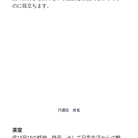
のに役立ちます。
円通院　燈篭
茶室
侘び寂びの精神、静寂、そして日常生活からの離