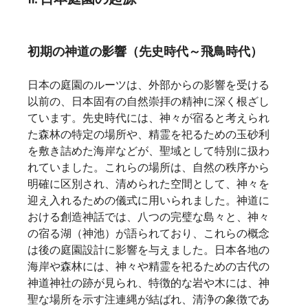
初期の神道の影響（先史時代～飛鳥時代）
日本の庭園のルーツは、外部からの影響を受ける
以前の、日本固有の自然崇拝の精神に深く根ざし
ています。先史時代には、神々が宿ると考えられ
た森林の特定の場所や、精霊を祀るための玉砂利
を敷き詰めた海岸などが、聖域として特別に扱わ
れていました。これらの場所は、自然の秩序から
明確に区別され、清められた空間として、神々を
迎え入れるための儀式に用いられました。神道に
おける創造神話では、八つの完璧な島々と、神々
の宿る湖（神池）が語られており、これらの概念
は後の庭園設計に影響を与えました。日本各地の
海岸や森林には、神々や精霊を祀るための古代の
神道神社の跡が見られ、特徴的な岩や木には、神
聖な場所を示す注連縄が結ばれ、清浄の象徴であ