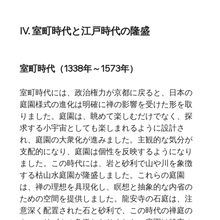
IV. 室町時代と江戸時代の隆盛
室町時代（1338年～1573年）
室町時代には、政治権力が京都に戻ると、日本の
庭園様式の進化は明確に禅の影響を受けた形を取
りました。庭園は、眺めて楽しむだけでなく、探
求する小宇宙としても楽しまれるように設計さ
れ、庭園の大衆化が進みました。主観的な気分が
支配的になり、庭園は個性を反映するようになり
ました。この時代には、岩と砂利で山や川を象徴
する枯山水庭園が隆盛しました。これらの庭園
は、禅の理想を具現化し、瞑想と抽象的な内省の
ための空間を提供しました。龍安寺の石庭は、注
意深く配置された石と砂利で、この時代の禅庭の