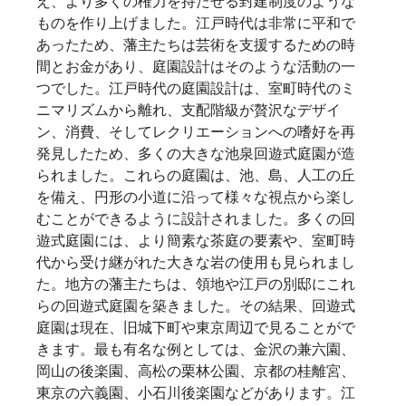
え、より多くの権力を持たせる封建制度のような
ものを作り上げました。江戸時代は非常に平和で
あったため、藩主たちは芸術を支援するための時
間とお金があり、庭園設計はそのような活動の一
つでした。江戸時代の庭園設計は、室町時代のミ
ニマリズムから離れ、支配階級が贅沢なデザイ
ン、消費、そしてレクリエーションへの嗜好を再
発見したため、多くの大きな池泉回遊式庭園が造
られました。これらの庭園は、池、島、人工の丘
を備え、円形の小道に沿って様々な視点から楽し
むことができるように設計されました。多くの回
遊式庭園には、より簡素な茶庭の要素や、室町時
代から受け継がれた大きな岩の使用も見られまし
た。地方の藩主たちは、領地や江戸の別邸にこれ
らの回遊式庭園を築きました。その結果、回遊式
庭園は現在、旧城下町や東京周辺で見ることがで
きます。最も有名な例としては、金沢の兼六園、
岡山の後楽園、高松の栗林公園、京都の桂離宮、
東京の六義園、小石川後楽園などがあります。江