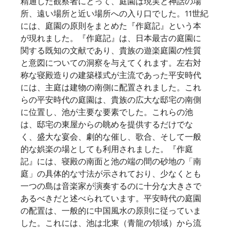
精通した観察者にとって、庭園は現実と神話の場
所、遠い場所と近い場所への入り口でした。11世紀
には、庭園の原則をまとめた『作庭記』という本
が現れました。『作庭記』は、日本最古の庭園に
関する既知の文献であり、貴族の遊楽庭園の性質
と意図についての洞察を与えてくれます。左右対
称な寝殿造りの建築様式が主流であった平安時代
には、主庭は建物の南側に配置されました。これ
らの平安時代の庭園は、貴族の広大な邸宅の南側
に位置し、池が主要な要素でした。これらの池
は、邸宅の東屋からの眺めを提供するだけでな
く、盛大な宴会、劇的な催し、歌合、そして一般
的な娯楽の場としても利用されました。『作庭
記』には、寝殿の南面と池の端の間の砂地の「南
庭」の具体的な寸法が示されており、少なくとも
一つの島は音楽家が演奏するのに十分な大きさで
あるべきだと述べられています。平安時代の庭園
の配置は、一般的に中国風水の原則に従っていま
した。これには、池は北東（青龍の領域）から流