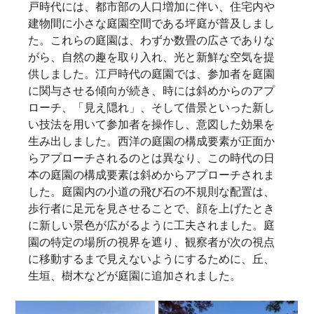
戸時代には、都市部の人口増加に伴い、住宅内や
建物間に小さな庭園空間である坪庭が普及しまし
た。これらの庭園は、わずか数畳の広さでありな
がら、自然の趣を取り入れ、光と新鮮な空気を提
供しました。江戸時代の庭園では、参加者を庭園
に関与させる傾向が続き、時には斜めからのアプ
ローチ、「見え隠れ」、そして借景といった新し
い技法を用いて参加者を操作し、意図した効果を
生み出しました。西洋の庭園の構成要素が正面か
らアプローチされるのとは異なり、この時代の日
本の庭園の構成要素は斜めからアプローチされま
した。庭園内の小道の飛び石の不規則な配置は、
歩行者に足元を見させることで、顔を上げたとき
に新しい景色が広がるように工夫されました。庭
園の特定の場所の視界を遮り、観察者が次の視点
に移動するまで見えないようにするために、丘、
生垣、樹木などが庭園に追加されました。   