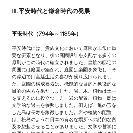
III. 平安時代と鎌倉時代の発展
平安時代（794年～1185年）
平安時代には、貴族文化において庭園が非常に重
要な要素となり、後の庭園設計を支配する多くの
原則がこの時代に確立されました。皇族の邸宅の
周囲には庭園が築かれ、庭園は楽園を象徴し、そ
の岸辺では宮廷生活の喜びが繰り広げられまし
た。庭園の構成要素は、機能的な目的と象徴的な
目的の両方を果たしました。岩、木、植物は土手
を支えるのに役立つ一方、岩の配置、植物、島は
文学的な過去を参照しました。例えば、亀の形を
した島は長寿を象徴しました。岩や植物の配置
は、松島のような日本の有名な場所への詩的な言
及を想起させることがありました。文学や哲学に