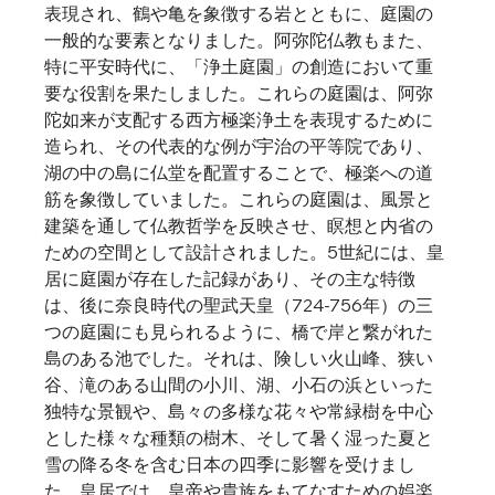
表現され、鶴や亀を象徴する岩とともに、庭園の
一般的な要素となりました。阿弥陀仏教もまた、
特に平安時代に、「浄土庭園」の創造において重
要な役割を果たしました。これらの庭園は、阿弥
陀如来が支配する西方極楽浄土を表現するために
造られ、その代表的な例が宇治の平等院であり、
湖の中の島に仏堂を配置することで、極楽への道
筋を象徴していました。これらの庭園は、風景と
建築を通して仏教哲学を反映させ、瞑想と内省の
ための空間として設計されました。5世紀には、皇
居に庭園が存在した記録があり、その主な特徴
は、後に奈良時代の聖武天皇（724-756年）の三
つの庭園にも見られるように、橋で岸と繋がれた
島のある池でした。それは、険しい火山峰、狭い
谷、滝のある山間の小川、湖、小石の浜といった
独特な景観や、島々の多様な花々や常緑樹を中心
とした様々な種類の樹木、そして暑く湿った夏と
雪の降る冬を含む日本の四季に影響を受けまし
た。皇居では、皇帝や貴族をもてなすための娯楽