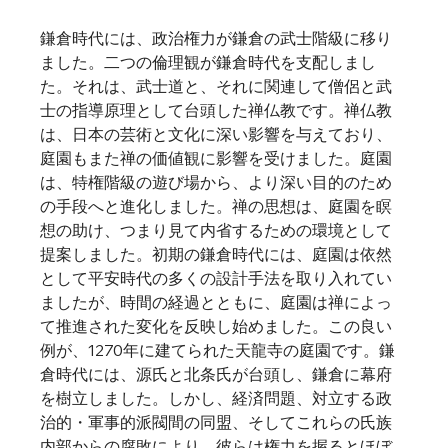
鎌倉時代には、政治権力が鎌倉の武士階級に移り
ました。二つの倫理観が鎌倉時代を支配しまし
た。それは、武士道と、それに関連して僧侶と武
士の指導原理として台頭した禅仏教です。禅仏教
は、日本の芸術と文化に深い影響を与えており、
庭園もまた禅の価値観に影響を受けました。庭園
は、特権階級の遊び場から、より深い目的のため
の手段へと進化しました。禅の思想は、庭園を瞑
想の助け、つまり見て内省するための環境として
提案しました。初期の鎌倉時代には、庭園は依然
として平安時代の多くの設計手法を取り入れてい
ましたが、時間の経過とともに、庭園は禅によっ
て推進された変化を反映し始めました。この良い
例が、1270年に建てられた天龍寺の庭園です。鎌
倉時代には、源氏と北条氏が台頭し、鎌倉に幕府
を樹立しました。しかし、経済問題、対立する政
治的・軍事的派閥間の同盟、そしてこれらの氏族
内部からの腐敗により、彼らは権力を握るとほぼ