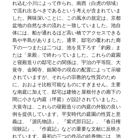
れ込む小川によって作られ、南西（白虎の領域）
で流れ出るべきであるという考えが含まれていま
した。興味深いことに、この風水の規定は、京都
盆地の自然な水の流れと一致していました。池自
体には、船が通れるほど高い橋でアクセスできる
島や半島がありました。通常、邸宅の覆われた廊
下の一つまたは二つは、池を見下ろす「釣殿」ま
たは「泉殿」で終わっていました。これらの庭園
と寝殿造りの邸宅との関係は、宇治の平等院、大
覚寺、金閣寺、銀閣寺の現在の配置によって示唆
されていますが、それらの宗教的な性質のため
に、おおよそ比較可能なものにすぎません。主要
な南庭に加えて、邸宅は建物と屋根付きの廊下の
間に小さな内庭（坪庭）が設計されていました。
大覚寺は、これらの寝殿造りの内庭の外観の良い
例を提供しています。平安時代の庭園の性質と意
義は、『源氏物語』、『紫式部日記』、『春日権
現験記』、『作庭記』などの重要な文献に反映さ
れています。最初の三つの作品の絵巻物には、池