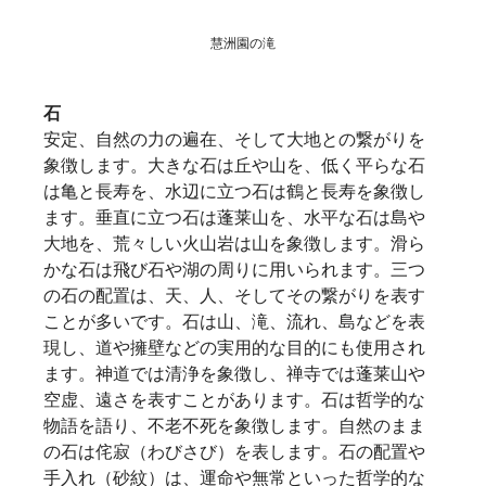
慧洲園の滝
石
安定、自然の力の遍在、そして大地との繋がりを
象徴します。大きな石は丘や山を、低く平らな石
は亀と長寿を、水辺に立つ石は鶴と長寿を象徴し
ます。垂直に立つ石は蓬莱山を、水平な石は島や
大地を、荒々しい火山岩は山を象徴します。滑ら
かな石は飛び石や湖の周りに用いられます。三つ
の石の配置は、天、人、そしてその繋がりを表す
ことが多いです。石は山、滝、流れ、島などを表
現し、道や擁壁などの実用的な目的にも使用され
ます。神道では清浄を象徴し、禅寺では蓬莱山や
空虚、遠さを表すことがあります。石は哲学的な
物語を語り、不老不死を象徴します。自然のまま
の石は侘寂（わびさび）を表します。石の配置や
手入れ（砂紋）は、運命や無常といった哲学的な