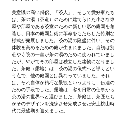
美意識の高い僧侶、「茶人」、そして愛好家たち
は、茶の湯（茶道）のために建てられた小さな東
屋や部屋である茶室のための新しい形の庭園を創
造し、日本の庭園芸術に革命をもたらした特別な
様式が発展しました。茶の湯の隆盛に伴い、その
体験を高めるための庭が生まれました。当初は別
荘や寺院の一室が茶の湯のために使われていまし
たが、やがてその部屋は独立した建物になりまし
た。茶庭（露地）は、茶の湯の儀式へと導くとい
う点で、他の庭園とは異なっていました。それ
は、それ自体が精巧な景観というよりも、伝達の
ための手段でした。露地は、客を日常の仕事から
茶の湯の世界へと運びました。茶庭は、茶匠たち
がそのデザインを洗練させ完成させた安土桃山時
代に最盛期を迎えました。