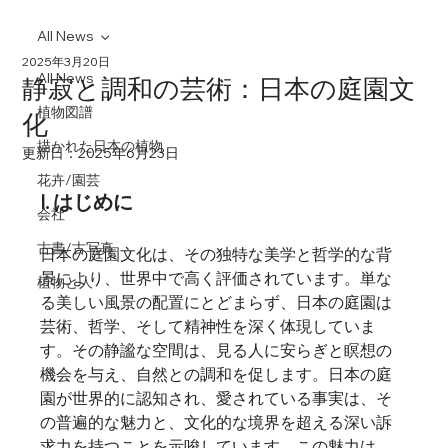
All News
2025年3月20日
All News
静寂と調和の芸術：日本の庭園文
植物図譜
化
描かれた日本の植物
更新日：
2025年6月23日
花卉/園芸
I. はじめに
会社
古書/古写真
日本の庭園文化は、その独特な美学と哲学的な背
景により、世界中で高く評価されています。単な
植物と人
る美しい風景の配置にとどまらず、日本の庭園は
芸術、哲学、そして精神性を深く体現していま
す。その静謐な空間は、見る人に安らぎと瞑想の
機会を与え、自然との調和を促します。日本の庭
園が世界的に認知され、愛されている事実は、そ
の普遍的な魅力と、文化的な境界を超える深い訴
求力を持つことを示唆しています。この魅力は、