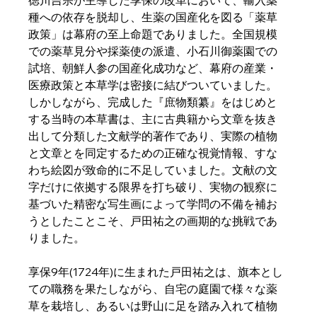
徳川吉宗が主導した享保の改革において、輸入薬
種への依存を脱却し、生薬の国産化を図る「薬草
政策」は幕府の至上命題でありました。全国規模
での薬草見分や採薬使の派遣、小石川御薬園での
試培、朝鮮人参の国産化成功など、幕府の産業・
医療政策と本草学は密接に結びついていました。
しかしながら、完成した『庶物類纂』をはじめと
する当時の本草書は、主に古典籍から文章を抜き
出して分類した文献学的著作であり、実際の植物
と文章とを同定するための正確な視覚情報、すな
わち絵図が致命的に不足していました。文献の文
字だけに依拠する限界を打ち破り、実物の観察に
基づいた精密な写生画によって学問の不備を補お
うとしたことこそ、戸田祐之の画期的な挑戦であ
りました。  
享保9年(1724年)に生まれた戸田祐之は、旗本とし
ての職務を果たしながら、自宅の庭園で様々な薬
草を栽培し、あるいは野山に足を踏み入れて植物