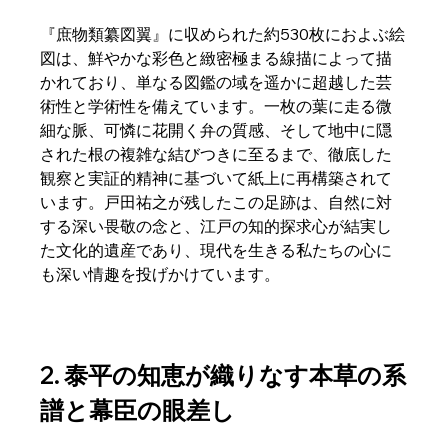
『庶物類纂図翼』に収められた約530枚におよぶ絵
図は、鮮やかな彩色と緻密極まる線描によって描
かれており、単なる図鑑の域を遥かに超越した芸
術性と学術性を備えています。一枚の葉に走る微
細な脈、可憐に花開く弁の質感、そして地中に隠
された根の複雑な結びつきに至るまで、徹底した
観察と実証的精神に基づいて紙上に再構築されて
います。戸田祐之が残したこの足跡は、自然に対
する深い畏敬の念と、江戸の知的探求心が結実し
た文化的遺産であり、現代を生きる私たちの心に
も深い情趣を投げかけています。  
2. 泰平の知恵が織りなす本草の系
譜と幕臣の眼差し