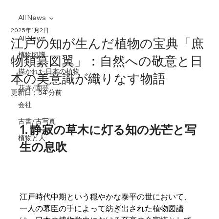
All News
2025年1月2日
All News
江戸の知が生んだ植物の宝典「庶
植物図譜
物類纂図翼」：自然への敬意と日
描かれた日本の植物
本の美意識が織りなす物語
花卉/園芸
更新日：
54 分前
会社
古書/古写真
1. 静寂の草木に灯る知の光芒と写
植物と人
生の息吹
江戸時代中期という穏やかな泰平の世において、
一人の幕臣の手によって紡ぎ出された植物図譜