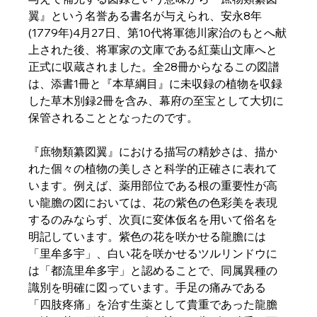
翼』という名誉ある書名が与えられ、安永8年
(1779年)4月27日、第10代将軍徳川家治のもとへ献
上された後、将軍家の文庫である紅葉山文庫へと
正式に収蔵されました。全28冊からなるこの図譜
は、添書1冊と『本草綱目』に未収録の植物を収録
した草木別録2冊を含み、幕府の至宝として大切に
保管されることとなったのです。  
『庶物類纂図翼』における描写の精妙さは、描か
れた個々の植物の美しさと科学的正確さに表れて
います。例えば、薬用部位である根の重要性が高
い龍膽の図においては、花の紫色の色彩美を表現
するのみならず、次頁に変体仮名を用いて俗名を
明記しています。紫色の花を咲かせる龍膽には
「里牟多宇」、白い花を咲かせるツルリンドウに
は「都流里牟多宇」と認めることで、同属異種の
識別を明確に図っています。手足の痛みである
「四肢疼痛」を治す生薬として貴重であった龍膽