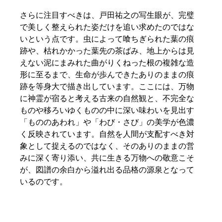
さらに注目すべきは、戸田祐之の写生眼が、完璧
で美しく整えられた姿だけを追い求めたのではな
いという点です。虫によって喰ちぎられた葉の痕
跡や、枯れかかった葉先の茶ばみ、地上からは見
えない泥にまみれた曲がりくねった根の複雑な造
形に至るまで、生命が歩んできたありのままの痕
跡を等身大で描き出しています。ここには、万物
に神霊が宿ると考える古来の自然観と、不完全な
ものや移ろいゆくものの中に深い味わいを見出す
「もののあわれ」や「わび・さび」の美学が色濃
く反映されています。自然を人間が支配すべき対
象として捉えるのではなく、そのありのままの営
みに深く寄り添い、共に生きる万物への敬意こそ
が、図譜の余白から溢れ出る品格の源泉となって
いるのです。  