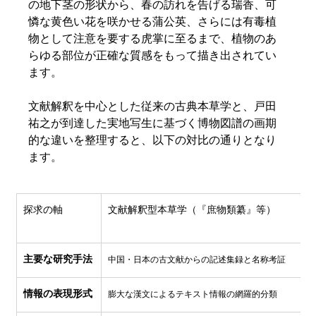
の地下茎の形状から、春の訪れを告げる瑞香、可
憐な黄色い花を咲かせる蒲公英、さらには有毒植
物として注意を要する虎掌に至るまで、植物のあ
らゆる部位が正確な質感をもって描き出されてい
ます。  
文献解釈を中心とした従来の古典本草学と、戸田
祐之が到達した実地写生に基づく博物図譜の画期
的な違いを整理すると、以下の対比の通りとなり
ます。  
探求の軸
文献解釈型本草学（『庶物類纂』等）
主要な研究手法
中国・日本の古文献からの記述集録と名称考証
情報の表現形式
膨大な漢文によるテキスト情報の網羅的分類