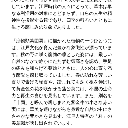
しています。江戸時代の人々にとって、草木は単
なる利活用の対象にとどまらず、自らの人生や精
神性を投影する鏡であり、四季の移ろいとともに
生きる慈しみの対象でありました。  
『庶物類纂図翼』に描かれた植物の一つひとつに
は、江戸文化が育んだ豊かな象徴性が漂っていま
す。秋の野に咲く龍膽の凜とした姿には、厳しい
自然のなかで静かにたたずむ気高さを認め、手足
の痛みを和らげる薬効とともに、人の心に寄り添
う慈愛を感じ取っていました。春の訪れを芳しい
香りで告げる瑞香や、踏まれても深く根を伸ばし
て黄金色の花を咲かせる蒲公英には、不屈の生命
力と再生の喜びを見出しています。また、別名を
「十両」と呼んで親しまれた紫金牛の小さな赤い
実には、華美を避けながらも身近な自然の中にさ
さやかな豊かさを見出す、江戸人特有の「粋」の
美意識が映し出されています。  