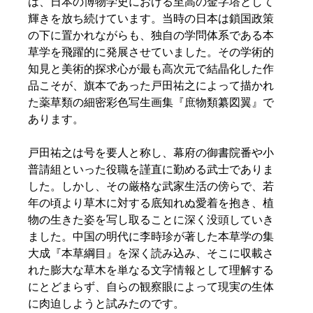
は、日本の博物学史における至高の金字塔として
輝きを放ち続けています。当時の日本は鎖国政策
の下に置かれながらも、独自の学問体系である本
草学を飛躍的に発展させていました。その学術的
知見と美術的探求心が最も高次元で結晶化した作
品こそが、旗本であった戸田祐之によって描かれ
た薬草類の細密彩色写生画集『庶物類纂図翼』で
あります。  
戸田祐之は号を要人と称し、幕府の御書院番や小
普請組といった役職を謹直に勤める武士でありま
した。しかし、その厳格な武家生活の傍らで、若
年の頃より草木に対する底知れぬ愛着を抱き、植
物の生きた姿を写し取ることに深く没頭していき
ました。中国の明代に李時珍が著した本草学の集
大成『本草綱目』を深く読み込み、そこに収載さ
れた膨大な草木を単なる文字情報として理解する
にとどまらず、自らの観察眼によって現実の生体
に肉迫しようと試みたのです。  