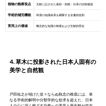
植物の観察視点
文献に記された薬効・効能・伝承の比較確認
学術的補完機能
和漢の知識体系を網羅する全書的役割
実用上の価値
概念的な知識の検索および文献的照合
4. 草木に投影された日本人固有の
美学と自然観
戸田祐之が傾けた並々ならぬ執念の根底には、単
なる学術的解明や分類学的な欲求を超えた、日本
人の心に深く根ざす自然への美学と死生観が存在