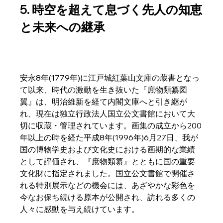
5. 時空を超えて息づく先人の知恵
と未来への継承
安永8年(1779年)に江戸城紅葉山文庫の蔵書となっ
て以来、時代の激動を生き抜いた『庶物類纂図
翼』は、明治維新を経て内閣文庫へと引き継が
れ、現在は独立行政法人国立公文書館において大
切に収蔵・管理されています。画集の成立から200
年以上の時を経た平成8年(1996年)6月27日、我が
国の博物学史および文化史における画期的な業績
として評価され、『庶物類纂』とともに国の重要
文化財に指定されました。国立公文書館で開催さ
れる特別展示などの機会には、あざやかな彩色を
今なお保ち続ける原本が公開され、訪れる多くの
人々に感動を与え続けています。  