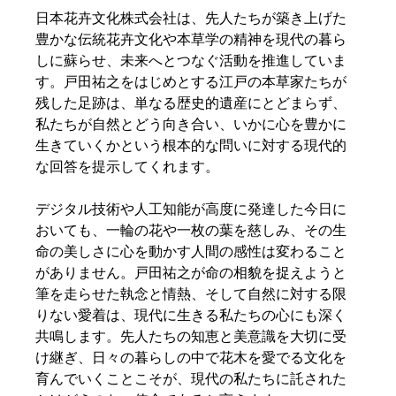
日本花卉文化株式会社は、先人たちが築き上げた
豊かな伝統花卉文化や本草学の精神を現代の暮ら
しに蘇らせ、未来へとつなぐ活動を推進していま
す。戸田祐之をはじめとする江戸の本草家たちが
残した足跡は、単なる歴史的遺産にとどまらず、
私たちが自然とどう向き合い、いかに心を豊かに
生きていくかという根本的な問いに対する現代的
な回答を提示してくれます。  
デジタル技術や人工知能が高度に発達した今日に
おいても、一輪の花や一枚の葉を慈しみ、その生
命の美しさに心を動かす人間の感性は変わること
がありません。戸田祐之が命の相貌を捉えようと
筆を走らせた執念と情熱、そして自然に対する限
りない愛着は、現代に生きる私たちの心にも深く
共鳴します。先人たちの知恵と美意識を大切に受
け継ぎ、日々の暮らしの中で花木を愛でる文化を
育んでいくことこそが、現代の私たちに託された