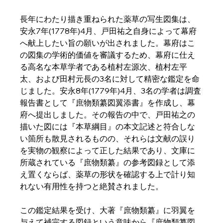
長年にわたり描き重ねられた薬草の写生図集は、
安永7年(1778年)4月、戸田祐之自身によって幕府
へ献上したい旨の願いが出されました。幕府はこ
の図集の学術的価値を審議するため、幕府に仕え
る高名な本草学者である植村左源次、植村左平
太、および田村元長の3名に対して精密な鑑定を命
じました。安永8年(1779年)4月、3名の学者は調査
報告書として『庶物類纂図翼添書』を作成し、幕
府へ提出しました。その報告の中で、戸田祐之の
描いた図には『本草綱目』の本文記述と符合しな
い箇所も散見されるものの、それらは文献の誤り
を実物の観察によって正した結果であり、文庫に
所蔵されている『庶物類纂』の参考図録として添
え置くならば、薬草の形状を確認する上で計り知
れない有用性を持つと絶賛されました。  
この鑑定結果を受け、大著『庶物類纂』に羽翼を
与えて補完する図録という意味から『庶物類纂図