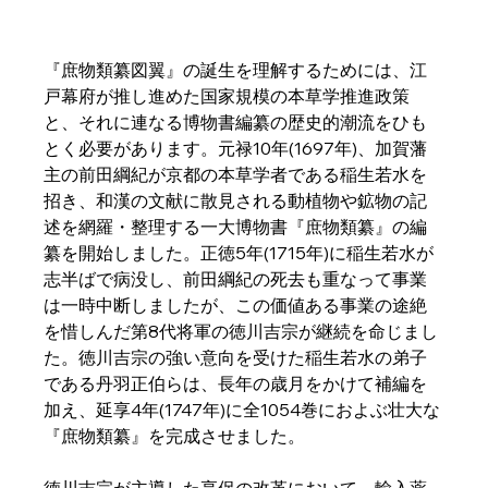
『庶物類纂図翼』の誕生を理解するためには、江
戸幕府が推し進めた国家規模の本草学推進政策
と、それに連なる博物書編纂の歴史的潮流をひも
とく必要があります。元禄10年(1697年)、加賀藩
主の前田綱紀が京都の本草学者である稲生若水を
招き、和漢の文献に散見される動植物や鉱物の記
述を網羅・整理する一大博物書『庶物類纂』の編
纂を開始しました。正徳5年(1715年)に稲生若水が
志半ばで病没し、前田綱紀の死去も重なって事業
は一時中断しましたが、この価値ある事業の途絶
を惜しんだ第8代将軍の徳川吉宗が継続を命じまし
た。徳川吉宗の強い意向を受けた稲生若水の弟子
である丹羽正伯らは、長年の歳月をかけて補編を
加え、延享4年(1747年)に全1054巻におよぶ壮大な
『庶物類纂』を完成させました。  