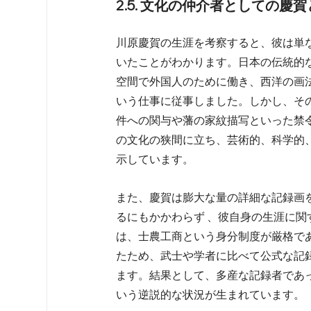
2.5. 文化の仲介者としての慶
川原慶賀の生涯を考察すると、彼は単
いたことがわかります。日本の伝統的
空間で外国人のために働き、西洋の画
いう仕事に従事しました。しかし、そ
件への関与や藩の家紋描写といった禁
の文化の狭間に立ち、芸術的、科学的
示しています。  
また、慶賀は膨大な量の詳細な記録画
るにもかかわらず 、彼自身の生涯に
は、士農工商という身分制度が厳格で
たため、武士や学者に比べて公式な記
ます。結果として、多産な記録者であ
いう逆説的な状況が生まれています。  