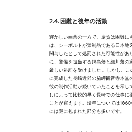
2.4. 困難と後年の活動
輝かしい画業の一方で、慶賀は困難にも
は、シーボルトが禁制品である日本地
関与したとして処罰された可能性があり
に、警備を担当する鍋島藩と細川藩の
厳しい処罰を受けました 。しかし、こ
に完成した長崎近郊の脇岬観音寺本堂
彼の制作活動が続いていたことを示し
しによって比較的早く長崎での仕事に
ことが窺えます。没年については186
には謎に包まれた部分も多いです。   