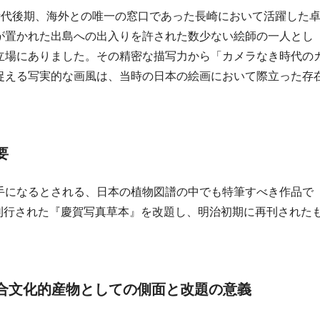
江戸時代後期、海外との唯一の窓口であった長崎において活躍した
が置かれた出島への出入りを許された数少ない絵師の一人とし
立場にありました。その精密な描写力から「カメラなき時代の
捉える写実的な画風は、当時の日本の絵画において際立った存
要
手になるとされる、日本の植物図譜の中でも特筆すべき作品で
に刊行された『慶賀写真草本』を改題し、明治初期に再刊された
。
の複合文化的産物としての側面と改題の意義