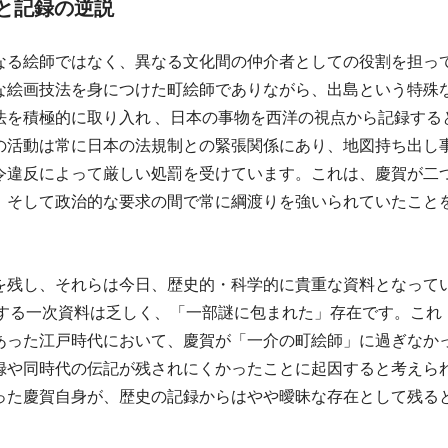
賀と記録の逆説
なる絵師ではなく、異なる文化間の仲介者としての役割を担っ
な絵画技法を身につけた町絵師でありながら、出島という特殊
法を積極的に取り入れ 、日本の事物を西洋の視点から記録する
の活動は常に日本の法規制との緊張関係にあり、地図持ち出し
令違反によって厳しい処罰を受けています。これは、慶賀が二
、そして政治的な要求の間で常に綱渡りを強いられていたこと
を残し、それらは今日、歴史的・科学的に貴重な資料となって
関する一次資料は乏しく、「一部謎に包まれた」存在です。これ
あった江戸時代において、慶賀が「一介の町絵師」に過ぎなか
録や同時代の伝記が残されにくかったことに起因すると考えら
った慶賀自身が、歴史の記録からはやや曖昧な存在として残る
 