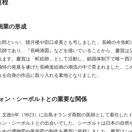
道程
と画業の形成
太郎といい、聴月楼や田口卓美とも号しました 。長崎の今魚町
絵師であり、『長崎港図』などを描いていることから、慶賀は
れます。慶賀は「町絵師」として活動し、鎖国体制下で唯一西
独特の発展を遂げた長崎派絵画の潮流の中で育まれました。こ
を自身の作品に取り入れる素地となりました。   
・フォン・シーボルトとの重要な関係
文政6年（1823）に出島オランダ商館の医師として着任した
ォン・シーボルトとの出会いでした。シーボルトは日本の自然
ための博物図や風俗図の制作を慶賀に依頼しました。慶賀はシ