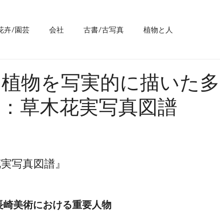
花卉/園芸
会社
古書/古写真
植物と人
る植物を写実的に描いた多
本：草木花実写真図譜
花実写真図譜』
の長崎美術における重要人物