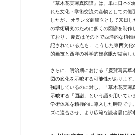
『草木花実写真図譜』は、単に日本の
れた文化・学術交流の産物としての側
したが 、オランダ商館医として来日
の学術研究のために多くの図譜を制作
ており 、慶賀はその下で西洋的な植物
記されている点も 、こうした東西文
的画技と西洋の科学的観察眼が結実し
さらに、明治期における『慶賀写真草
図の変化を示唆する可能性があります
強調しているのに対し、「草木花実写
示唆する「図譜」という語を用いてい
学術体系を積極的に導入した時期です
ズに適合させ、より広範な読者層に訴