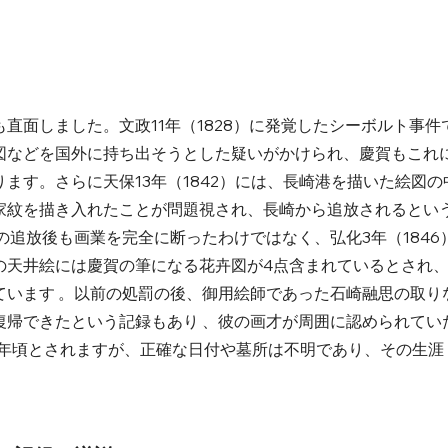
直面しました。文政11年（1828）に発覚したシーボルト事件
図などを国外に持ち出そうとした疑いがかけられ、慶賀もこれ
ます。さらに天保13年（1842）には、長崎港を描いた絵図の
家紋を描き入れたことが問題視され、長崎から追放されるとい
の追放後も画業を完全に断ったわけではなく、弘化3年（1846
の天井絵には慶賀の筆になる花卉図が4点含まれているとされ
ています 。以前の処罰の後、御用絵師であった石崎融思の取り
復帰できたという記録もあり 、彼の画才が周囲に認められてい
0年頃とされますが、正確な日付や墓所は不明であり、その生涯