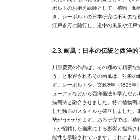
ボルトのお抱え絵師として、植物、動
き、シーボルトの日本研究に不可欠な視
江戸参府に随行し、道中の風景や江戸で
2.3. 画風：日本の伝統と西洋
川原慶賀の作品は、その極めて精密な
う」と形容されるその画風は、対象の
す。シーボルトや、文政8年（1825
ューフェなどから西洋画法を学んだと
描画法と融合させました。特に植物画
した独自のスタイルを確立しました。
勢がうかがえます。ある研究では、植
トが招聘した画家による影響と指摘さ
能性も示唆されています。これにより、