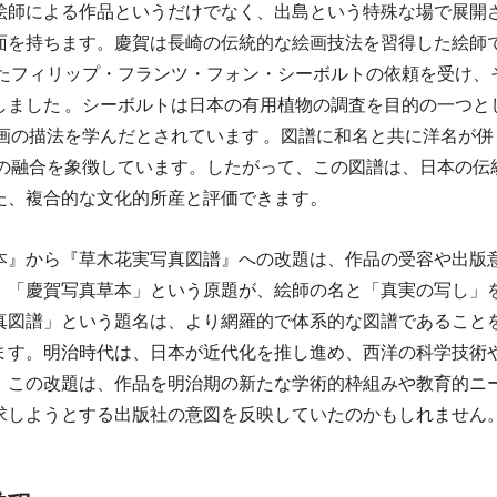
絵師による作品というだけでなく、出島という特殊な場で展開
面を持ちます。慶賀は長崎の伝統的な絵画技法を習得した絵師
したフィリップ・フランツ・フォン・シーボルトの依頼を受け、
しました 。シーボルトは日本の有用植物の調査を目的の一つと
画の描法を学んだとされています 。図譜に和名と共に洋名が併
化の融合を象徴しています。したがって、この図譜は、日本の伝
。   
た、複合的な文化的所産と評価できます
本』から『草木花実写真図譜』への改題は、作品の受容や出版
。「慶賀写真草本」という原題が、絵師の名と「真実の写し」
真図譜」という題名は、より網羅的で体系的な図譜であること
ます。明治時代は、日本が近代化を推し進め、西洋の科学技術
。この改題は、作品を明治期の新たな学術的枠組みや教育的ニ
求しようとする出版社の意図を反映していたのかもしれません