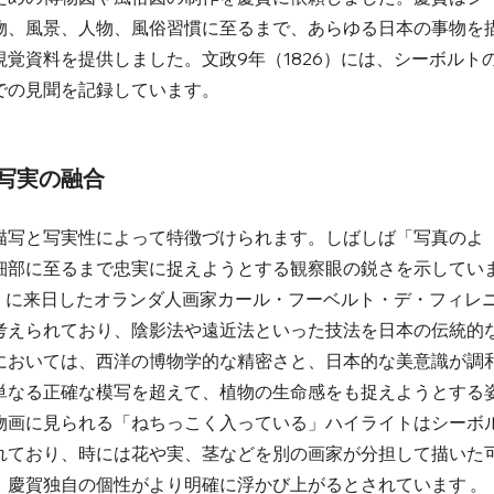
物、風景、人物、風俗習慣に至るまで、あらゆる日本の事物を
覚資料を提供しました。文政9年（1826）には、シーボルト
の見聞を記録しています。   
的写実の融合
描写と写実性によって特徴づけられます。しばしば「写真のよ
細部に至るまで忠実に捉えようとする観察眼の鋭さを示してい
年）に来日したオランダ人画家カール・フーベルト・デ・フィレ
考えられており、陰影法や遠近法といった技法を日本の伝統的
においては、西洋の博物学的な精密さと、日本的な美意識が調
単なる正確な模写を超えて、植物の生命感をも捉えようとする
物画に見られる「ねちっこく入っている」ハイライトはシーボ
れており、時には花や実、茎などを別の画家が分担して描いた
慶賀独自の個性がより明確に浮かび上がるとされています 。  