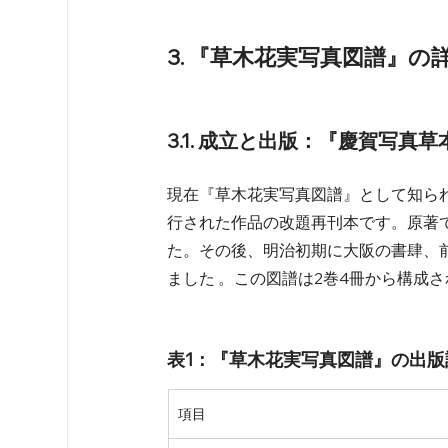
3. 『草木花実写真図譜』の
3.1. 成立と出版：『慶賀写
現在『草木花実写真図譜』として知ら
行された作品の改題再刊本です。原著で
た。その後、明治初期に大阪の書肆、
ました 。この図譜は2巻4冊から構成
表1：『草木花実写真図譜』の出版
項目