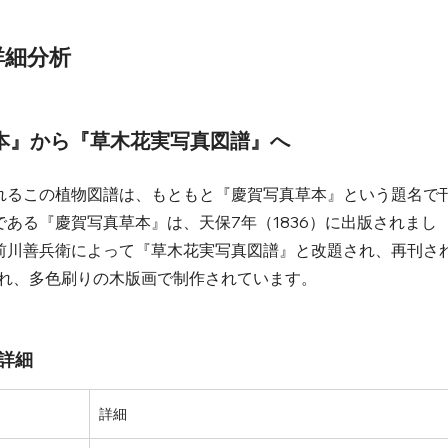
詳細分析
真草本』から『草木花実写真図譜』へ
れるこの植物図譜は、もともと『慶賀写真草本』という題名で
ある『慶賀写真草本』は、天保7年（1836）に出版されまし
前川善兵衛によって『草木花実写真図譜』と改題され、再刊さ
され、多色刷りの木版画で制作されています。
詳細
詳細