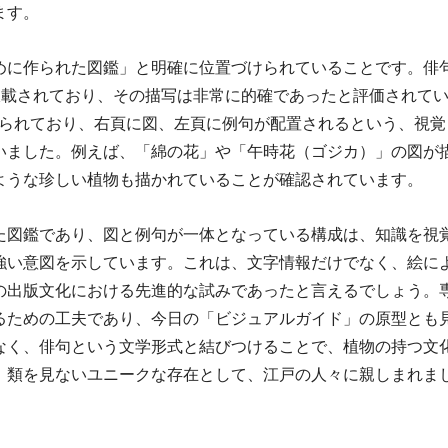
。   
めに作られた図鑑」と明確に位置づけられていることです。俳
収載されており、その描写は非常に的確であったと評価されて
げられており、右頁に図、左頁に例句が配置されるという、視覚
いました。例えば、「綿の花」や「午時花（ゴジカ）」の図が
うな珍しい植物も描かれていることが確認されています。   
た図鑑であり、図と例句が一体となっている構成は、知識を視
強い意図を示しています。これは、文字情報だけでなく、絵に
の出版文化における先進的な試みであったと言えるでしょう。
るための工夫であり、今日の「ビジュアルガイド」の原型とも
なく、俳句という文学形式と結びつけることで、植物の持つ文
、類を見ないユニークな存在として、江戸の人々に親しまれま