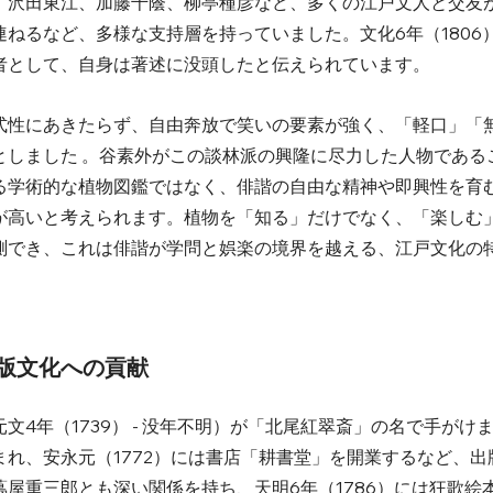
、沢田東江、加藤千蔭、柳亭種彦など、多くの江戸文人と交友
ねるなど、多様な支持層を持っていました。文化6年（1806
として、自身は著述に没頭したと伝えられています。   
式性にあきたらず、自由奔放で笑いの要素が強く、「軽口」「
としました 。谷素外がこの談林派の興隆に尽力した人物である
る学術的な植物図鑑ではなく、俳諧の自由な精神や即興性を育
が高いと考えられます。植物を「知る」だけでなく、「楽しむ
測でき、これは俳諧が学問と娯楽の境界を越える、江戸文化の
 
出版文化への貢献
4年（1739） - 没年不明）が「北尾紅翠斎」の名で手がけ
れ、安永元（1772）には書店「耕書堂」を開業するなど、出
屋重三郎とも深い関係を持ち、天明6年（1786）には狂歌絵