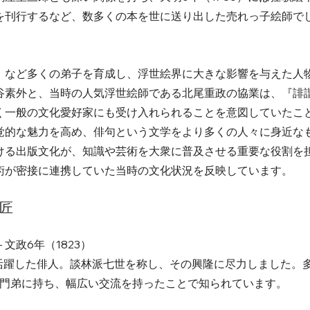
を刊行するなど、数多くの本を世に送り出した売れっ子絵師で
）など多くの弟子を育成し、浮世絵界に大きな影響を与えた人
谷素外と、当時の人気浮世絵師である北尾重政の協業は、『誹
く一般の文化愛好家にも受け入れられることを意図していたこ
覚的な魅力を高め、俳句という文学をより多くの人々に身近な
ける出版文化が、知識や芸術を大衆に普及させる重要な役割を
が密接に連携していた当時の文化状況を反映しています。   
匠
- 文政6年（1823）
活躍した俳人。談林派七世を称し、その興隆に尽力しました。
門弟に持ち、幅広い交流を持ったことで知られています。   