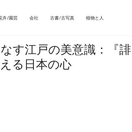
花卉/園芸
会社
古書/古写真
植物と人
りなす江戸の美意識：『誹
伝える日本の心