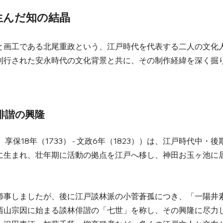
が生んだ知の結晶
と画工である北尾重政という、江戸時代を代表する二人の文化
刊行された安永時代の文化背景と共に、その制作経緯を深く掘
林俳諧の興隆
保18年（1733） - 文政6年（1823））は、江戸時代中・後
に生まれ、壮年期に活動の拠点を江戸へ移し、神田お玉ヶ池に
師事しましたが、後に江戸談林派の小菅蒼孤につき、「一陽井
西山宗因に始まる談林俳諧の「七世」を称し、その興隆に尽力