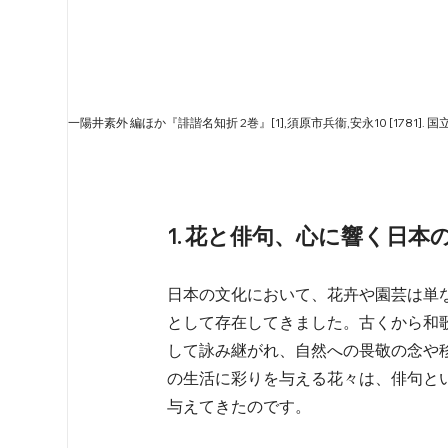
一陽井素外 編ほか『誹諧名知折 2巻』[1],須原市兵衞,安永10 [1781].
1. 花と俳句、心に響く日本
日本の文化において、花卉や園芸は単
として存在してきました。古くから和
して詠み継がれ、自然への畏敬の念や
の生活に彩りを与える花々は、俳句と
与えてきたのです。   