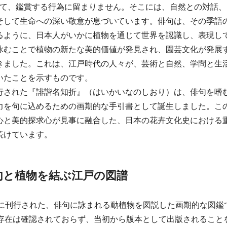
育て、鑑賞する行為に留まりません。そこには、自然との対話、
そして生命への深い敬意が息づいています。俳句は、その季語
るように、日本人がいかに植物を通じて世界を認識し、表現し
詠むことで植物の新たな美的価値が発見され、園芸文化が発展
きました。これは、江戸時代の人々が、芸術と自然、学問と生
いたことを示すものです。
行された『誹諧名知折』（はいかいなのしおり）は、俳句を嗜
力を句に込めるための画期的な手引書として誕生しました。こ
心と美的探求心が見事に融合した、日本の花卉文化史における
続けています。
俳句と植物を結ぶ江戸の図譜
1）に刊行された、俳句に詠まれる動植物を図説した画期的な図鑑
の存在は確認されておらず、当初から版本として出版されること