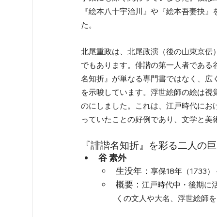
『絵本八十宇治川』や『絵本吾妻抉』
た。   
北尾重政は、北尾政演（後の山東京伝
でもあります。俳諧の第一人者である
名知折』が単なる専門書ではなく、広
を示唆しています。浮世絵師の絵は視
のにしました。これは、江戸時代にお
っていたことの好例であり、文学と美術
『誹諧名知折』を彩る二人の巨
谷 素外
生没年：
享保18年（1733） 
概要：
江戸時代中・後期に
くの文人や大名、浮世絵師を