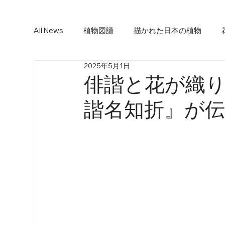
All News
植物図譜
描かれた日本の植物
2025年5月1日
俳諧と花が織
諧名知折』が