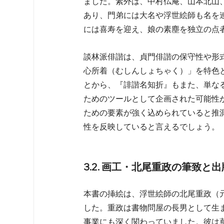
ました。素外は、中村仏庵、山本北山
あり、門弟には大名や浮世絵師も名を連
には喜寿を迎え、娘の素塵を独立の点者
談林派俳諧は、貞門俳諧の保守性や形
心所着（むしんしょちゃく）」を特色
とから、『誹諧名知折』もまた、単な
ためのツールとして企画された可能性
ための要素が強く込められていると推
性を反映していると言えるでしょう。  
3.2. 画工・北尾重政の筆致と
本書の挿絵は、浮世絵師の北尾重政（元文
した。重政は書物問屋の長男として生ま
事業にも深く関わっていました。彼は蔦