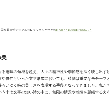
 国立国会図書館デジタルコレクションhttps://
dl.ndl.go.jp/pid/2556796
の美
なる趣味の領域を超え、人々の精神性や季節感を深く映し出す
歌や俳句といった文学形式においても、植物は重要なモチーフ
移ろいゆく時の美しさを表現する手段となってきました。私た
いう十七文字の短い詩の中に、無限の情景や感情を凝縮する力