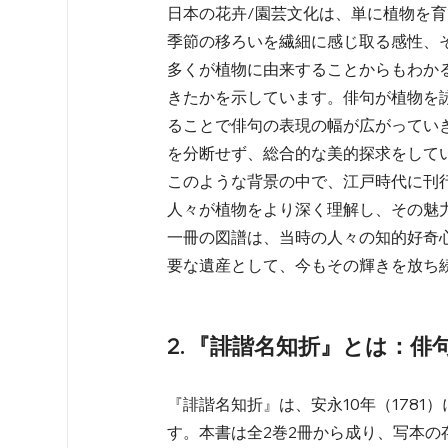
日本の花卉/園芸文化は、単に植物を
季節の移ろいを繊細に感じ取る感性、
多くが植物に由来することからもわか
きたかを示しています。俳句が植物を
ることで俳句の表現の幅が広がってい
を分断せず、総合的な美的探求をして
このような背景の中で、江戸時代に刊
人々が植物をより深く理解し、その魅
一冊の図譜は、当時の人々の知的好奇
要な遺産として、今もその輝きを放ち
2. 『誹諧名知折』とは：
『誹諧名知折』は、安永10年（178
す。本書は全2巻2冊から成り、写本