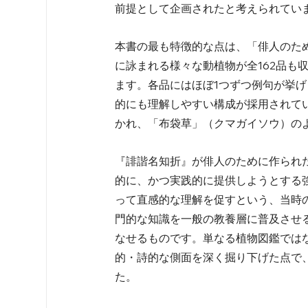
前提として企画されたと考えられています
本書の最も特徴的な点は、「俳人のた
に詠まれる様々な動植物が全162品も
ます。各品にはほぼ1つずつ例句が挙
的にも理解しやすい構成が採用されて
かれ、「布袋草」（クマガイソウ）のよ
『誹諧名知折』が俳人のために作られ
的に、かつ実践的に提供しようとする
って直感的な理解を促すという、当時
門的な知識を一般の教養層に普及させ
なせるものです。単なる植物図鑑では
的・詩的な側面を深く掘り下げた点で
た。