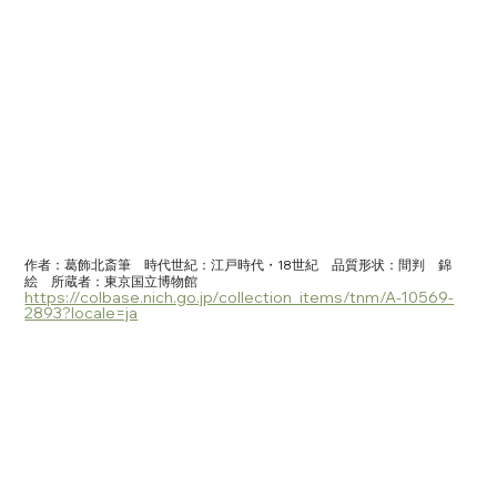
作者：葛飾北斎筆　時代世紀：江戸時代・18世紀　品質形状：間判　錦
絵　所蔵者：東京国立博物館　
https://colbase.nich.go.jp/collection_items/tnm/A-10569-
2893?locale=ja