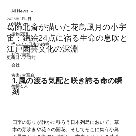
All News
2025年2月4日
All News
葛飾北斎が描いた花鳥風月の小宇
植物図譜
宙：錦絵24点に宿る生命の息吹と
描かれた日本の植物
江戸園芸文化の深淵
花卉/園芸
更新日：
7 日前
会社
古書/古写真
1. 風の渡る気配と咲き誇る命の瞬
植物と人
刻
四季の彩りが静かに移ろう日本列島において、草
木の芽吹きや花々の開花、そしてそこに集う小鳥