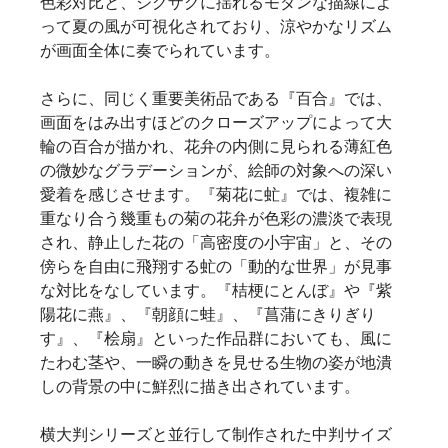
色彩対比と、ジグザグに揺れるモダンな描線によ
って夏の風が可視化されており、涼やかなリズム
が画面全体に奏でられています。
さらに、同じく重要美術品である『百合』では、
画面をはみ出すほどのクローズアップによって大
輪の百合が描かれ、花弁の内側に見られる薄紅色
の微妙なグラデーションが、絵師の対象への深い
愛着を感じさせます。『菊花に虻』では、複雑に
重なり合う幾重もの菊の花弁が色彩の濃淡で表現
され、静止した花の「高密度の小宇宙」と、その
傍らを自由に飛翔する虻の「動的な世界」が見事
な対比をなしています。『桔梗にとんぼ』や『紫
陽花に燕』、『朝顔に蛙』、『菖蒲にきりぎり
す』、『桧扇』といった作品群においても、風に
たわむ茎や、一瞬の動きを見せる生物の姿が地潰
しの背景の中に鮮烈に描き出されています。
横大判シリーズと並行して制作された中判サイズ