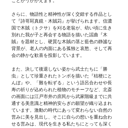
ことがうかがえます。
さらに、物語性と精神性が深く交錯する作品とし
て『詩哥冩真鏡・木賊苅』が挙げられます。信濃
国で木賊（トクサ）を刈る老翁が、幼い頃に生き
別れた我が子と再会する物語を描いた謡曲『木
賊』を題材とし、硬質な木賊の茎と藍色の静謐な
背景が、老人の内面にある孤独と哀愁、そして再
会の静かな歓喜を投影しています。
また、決して後退しない姿から武士たちに「勝
虫」として珍重されたトンボを描いた『桔梗にと
んぼ』や、「難を転ずる」という語呂合わせや長
寿の祈りが込められた植物のモチーフなど、北斎
の画面には江戸市井の庶民から武家階級までに共
通する美意識と精神的安らぎの願望が織り込まれ
ています。激動の時代にあって変わらない自然の
営みに美を見出し、そこに自らの想いを重ね合わ
せる営みは、現代を生きる私たちにとっても深く