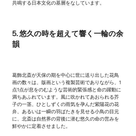
共鳴する日本文化の基層をなしています。
5. 悠久の時を超えて響く一輪の余
韻
葛飾北斎が天保の期を中心に世に送り出した花鳥
画の数々は、版画という複製芸術でありながら、1
点1点が息をのむような芸術的緊張感と命の躍動に
満ちあふれています。風に吹かれてあおられる芥
子の一茎、ひとしずくの雨気を孕んだ紫陽花の花
弁、あるいは一瞬の羽ばたきを見せる小鳥の目元
に、北斎は自然界の背後に潜む悠久の命の営みを
鮮やかに定着させました。