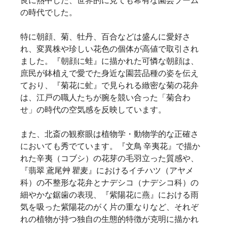
良に熱中した、世界的に見ても希有な園芸ブーム
の時代でした。
特に朝顔、菊、牡丹、百合などは盛んに愛好さ
れ、変異株や珍しい花色の個体が高値で取引され
ました。『朝顔に蛙』に描かれた可憐な朝顔は、
庶民が鉢植えで愛でた身近な園芸品種の姿を伝え
ており、『菊花に虻』で見られる緻密な菊の花弁
は、江戸の職人たちが腕を競い合った「菊合わ
せ」の時代の空気感を反映しています。
また、北斎の観察眼は植物学・動物学的な正確さ
においても秀でています。『文鳥 辛夷花』で描か
れた辛夷（コブシ）の花芽の毛羽立った質感や、
『翡翠 鳶尾艸 瞿麦』におけるイチハツ（アヤメ
科）の不整形な花弁とナデシコ（ナデシコ科）の
細やかな鋸歯の表現、『紫陽花に燕』における雨
気を吸った紫陽花のがく片の重なりなど、それぞ
れの植物が持つ独自の生態的特徴が克明に描かれ