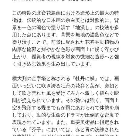
この時期の北斎花鳥画における造形上の最大の特
徴は、伝統的な日本画の余白美とは対照的に、背
景を一色の濃色で塗り潰す「地潰し」の技法を多
用した点にあります。背景を無地の濃藍色などで
塗り潰すことで、前景に配された花卉や動植物の
肉厚な輪郭と鮮やかな色彩が画面上に鋭く浮かび
上がり、鑑賞者の視線を対象の微細な造形へと強
く引き込む効果を生み出しています。
横大判の金字塔と称される『牡丹に蝶』では、画
面いっぱいに咲き誇る牡丹の花弁と葉が、突如と
して吹き荒れた風を受けて左方へ激しく揺らぐ瞬
間が捉えられています。その勢いは強く、画面上
空を飛翔する蝶までもが風にあおられて体勢を崩
しており、動的な生命のドラマが圧倒的な密度で
表現されています。また、重要美術品に指定され
ている『芥子』においては、赤と青の洗練された