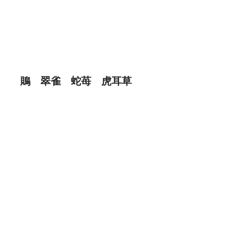
鵙　翠雀　蛇苺　虎耳草