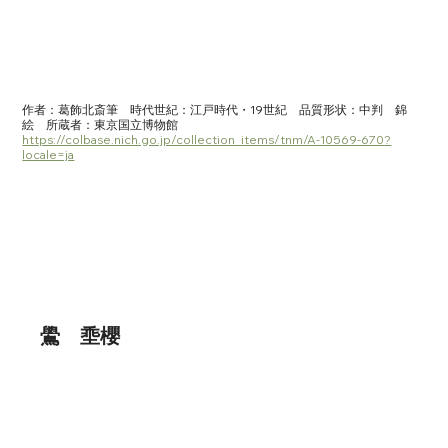
作者：葛飾北斎筆　時代世紀：江戸時代・19世紀　品質形状：中判　錦
絵　所蔵者：東京国立博物館　
https://colbase.nich.go.jp/collection_items/tnm/A-10569-670?
locale=ja
鷽　埀櫻