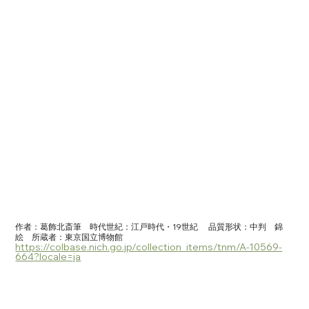
作者：葛飾北斎筆　時代世紀：江戸時代・19世紀	品質形状：中判　錦
絵　所蔵者：東京国立博物館　
https://colbase.nich.go.jp/collection_items/tnm/A-10569-
664?locale=ja