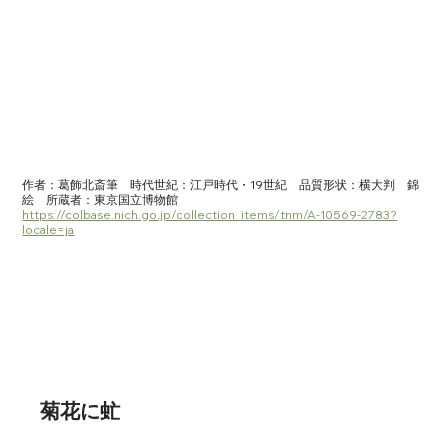
作者：葛飾北斎筆　時代世紀：江戸時代・19世紀　品質形状：横大判　錦
絵　所蔵者：東京国立博物館　
https://colbase.nich.go.jp/collection_items/tnm/A-10569-2783?
locale=ja
菊花に虻