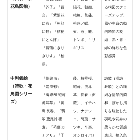
花鳥図揃）
『芥子』『百
陽花、朝顔、
る構図のクロ
合』『紫陽花
桔梗、菖蒲、
ーズアップ、
に燕』『朝顔
桧扇／蝶、
風や生命の動
に蛙』『桔梗
虻、燕、蛙、
的瞬間の凝
にとんぼ』
トンボ、キリ
縮、赤・青・
『菖蒲にきり
ギリス
緑の鮮烈な色
ぎりす』『桧
彩感覚
扇』
中判錦絵
『鶺鴒 藤』
藤、枝垂桜、
詩歌（漢詩・
（詩歌・花
『鷽 埀櫻』
蛇苺、虎耳
狂歌）との繊
鳥図シリー
『鵙 翠雀 蛇苺 
草、長春（薔
細な情景的調
ズ）
虎耳草』『黄
薇）、イチハ
和、ぼかし摺
鳥 長春』『翡
ツ、ナデシ
りを駆使した
翠 鳶尾艸 瞿
コ、芍薬、サ
羽毛や花弁の
麦』『芍藥 カ
ツキ、辛夷、
柔らかな質感
ナアリ』『子
オシロイバナ
表現、輸入鳥