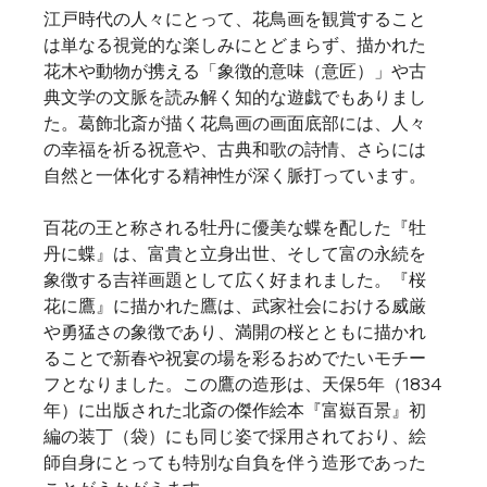
江戸時代の人々にとって、花鳥画を観賞すること
は単なる視覚的な楽しみにとどまらず、描かれた
花木や動物が携える「象徴的意味（意匠）」や古
典文学の文脈を読み解く知的な遊戯でもありまし
た。葛飾北斎が描く花鳥画の画面底部には、人々
の幸福を祈る祝意や、古典和歌の詩情、さらには
自然と一体化する精神性が深く脈打っています。
百花の王と称される牡丹に優美な蝶を配した『牡
丹に蝶』は、富貴と立身出世、そして富の永続を
象徴する吉祥画題として広く好まれました。『桜
花に鷹』に描かれた鷹は、武家社会における威厳
や勇猛さの象徴であり、満開の桜とともに描かれ
ることで新春や祝宴の場を彩るおめでたいモチー
フとなりました。この鷹の造形は、天保5年（1834
年）に出版された北斎の傑作絵本『富嶽百景』初
編の装丁（袋）にも同じ姿で採用されており、絵
師自身にとっても特別な自負を伴う造形であった