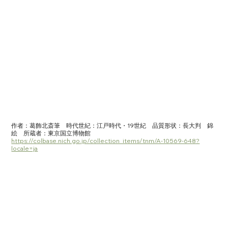
作者：葛飾北斎筆　時代世紀：江戸時代・19世紀　品質形状：長大判　錦
絵　所蔵者：東京国立博物館　
https://colbase.nich.go.jp/collection_items/tnm/A-10569-648?
locale=ja