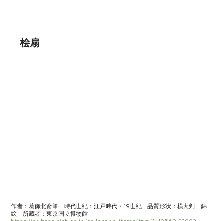
桧扇
作者：葛飾北斎筆　時代世紀：江戸時代・19世紀　品質形状：横大判　錦
絵　所蔵者：東京国立博物館　
https://colbase.nich.go.jp/collection_items/tnm/A-10569-2790?