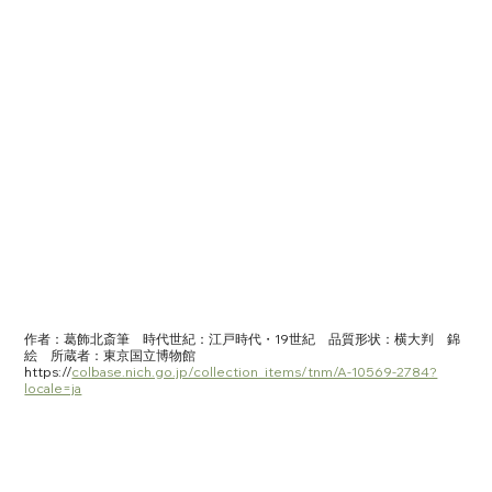
作者：葛飾北斎筆　時代世紀：江戸時代・19世紀　品質形状：横大判　錦
絵　所蔵者：東京国立博物館
https://
colbase.nich.go.jp/collection_items/tnm/A-10569-2784?
locale=ja