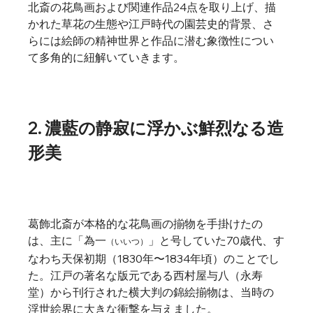
北斎の花鳥画および関連作品24点を取り上げ、描
かれた草花の生態や江戸時代の園芸史的背景、さ
らには絵師の精神世界と作品に潜む象徴性につい
て多角的に紐解いていきます。
2. 濃藍の静寂に浮かぶ鮮烈なる造
形美
葛飾北斎が本格的な花鳥画の揃物を手掛けたの
は、主に「為一
」と号していた70歳代、す
（いいつ）
なわち天保初期（1830年〜1834年頃）のことでし
た。江戸の著名な版元である西村屋与八（永寿
堂）から刊行された横大判の錦絵揃物は、当時の
浮世絵界に大きな衝撃を与えました。