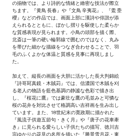
の揃物では、より詩的な情緒と緻密な技法が際立
ちます。『黄鳥 長春』や『文鳥 辛夷花』、『鷽 埀
櫻』などの作品では、画面上部に漢詩や俳諧が添
えられるとともに、ぼかし摺りを駆使した柔らか
な質感表現が見られます。小鳥の頭部を描く際、
北斎は一筆の硬い輪郭線で囲むのではなく、丸み
を帯びた細かな描線をつなぎ合わせることで、羽
毛のふくよかな体温と質感を見事に再現しまし
た。
加えて、縦長の画面を大胆に活かした長大判錦絵
『詩哥冩真鏡・木賊苅』では、信濃国で木賊を刈
る老人の物語を藍色基調の静謐な色彩で描き出
し、『桜花に鷹』では豪壮な鷹の毛並みと可憐な
桜の花弁を対比させて格調高い吉祥画を生み出し
ています。また、18世紀末の寛政期に描かれた
『風流子供遊五節句・きく月』や『唐子の花車牽
き』に見られる愛らしい子供たちの描写、徳川吉
宗ゆかりの花見の名所を描いた『勝景雪月花・東