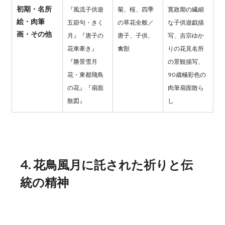
初期・名所
『風流子供遊
菊、桜、四季
寛政期の繊細
絵・肉筆
五節句・きく
の草花全般／
な子供遊戯描
画・その他
月』『唐子の
唐子、子供、
写、吉宗ゆか
花車牽き』
禽獣
りの花見名所
『勝景雪月
の景観描写、
花・東都飛鳥
90歳極彩色の
の花』『扇面
肉筆扇面散ら
散図』
し
4. 花鳥風月に託された祈りと伝
統の精神