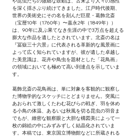
や昆虫たちの微細な鼓動は、古来より人々の感性
を深く揺さぶり続けてきました。江戸時代後期、
世界の美術史にその名を刻んだ巨星・葛飾北斎
（宝暦10年（1760年）〜嘉永2年（1849年））
は、90年に及ぶ果てなき生涯の中で3万点を超える
膨大な作品を遺したとされています。北斎の名は
『冨嶽三十六景』に代表される革新的な風景画に
よって広く知られていますが、彼が遺した卓越し
た美意識は、花卉や鳥虫を題材とした「花鳥画」
の領域においても極めて高い到達点を示していま
す。
葛飾北斎の花鳥画は、単に対象を客観的に観察し
た博物学的なスケッチにとどまりません。突風に
あおられて激しくたわむ花びらの戦ぎ、羽を休め
る小鳥の体温、あるいは秋風を切る昆虫の羽音ま
でもが、緻密な観察眼と大胆な構図美によって一
枚の錦絵の中にみずみずしく結晶化されていま
す。本稿では、東京国立博物館などに所蔵される