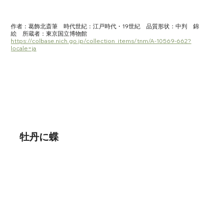
作者：葛飾北斎筆　時代世紀：江戸時代・19世紀　品質形状：中判　錦
絵　所蔵者：東京国立博物館　
https://colbase.nich.go.jp/collection_items/tnm/A-10569-662?
locale=ja
牡丹に蝶