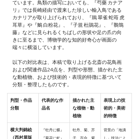
ています。鳥類の描写においても、『芍藥 カナア
リ』では長崎経由で渡来した珍しい輸入鳥である
カナリアが取り上げられており、『鵙 翠雀 蛇苺 虎
耳草』や『鵤 白粉花』、『子規 杜鵑花』、『鶺鴒 
藤』などに見られるくちばしの形状や足の爪の向
きに至るまで、博物学的な知的好奇心が画面の
端々に横溢しています。
以下の対比表は、本稿で取り上げる北斎の花鳥画
および関連作品24点を、判型や形態、描かれた主
な動植物、および技術的・表現的特徴に基づいて
分類・整理したものです。
判型・作品
代表的な作
描かれた主
表現上の技
分類
品名
な植物・動
術的・美術
植物
的特徴
横大判錦絵
『牡丹に蝶』
牡丹、菊、芥
背景の「地潰
（西村屋版 
『菊花に虻』
子、百合、紫
し」技法によ