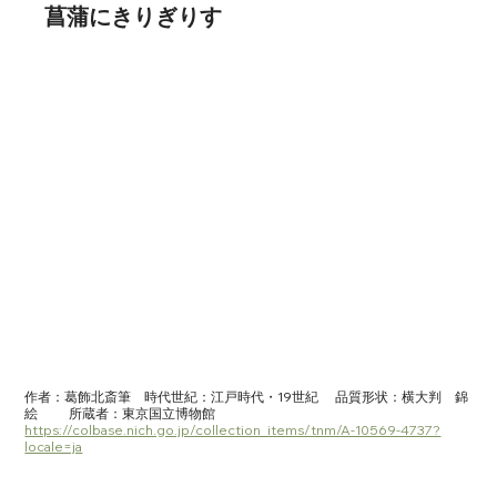
菖蒲にきりぎりす
作者：葛飾北斎筆　時代世紀：江戸時代・19世紀	品質形状：横大判　錦
絵	所蔵者：東京国立博物館　
https://colbase.nich.go.jp/collection_items/tnm/A-10569-4737?
locale=ja