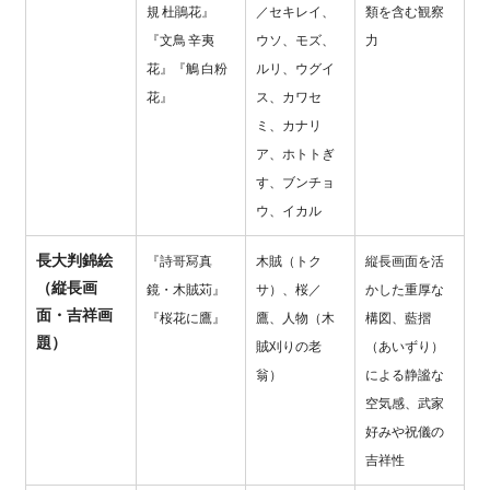
規 杜鵑花』
／セキレイ、
類を含む観察
『文鳥 辛夷
ウソ、モズ、
力
花』『鵤 白粉
ルリ、ウグイ
花』
ス、カワセ
ミ、カナリ
ア、ホトトぎ
す、ブンチョ
ウ、イカル
長大判錦絵
『詩哥冩真
木賊（トク
縦長画面を活
（縦長画
鏡・木賊苅』
サ）、桜／
かした重厚な
面・吉祥画
『桜花に鷹』
鷹、人物（木
構図、藍摺
題）
賊刈りの老
（あいずり）
翁）
による静謐な
空気感、武家
好みや祝儀の
吉祥性