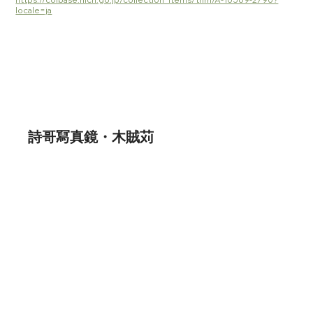
locale=ja
詩哥冩真鏡・木賊苅