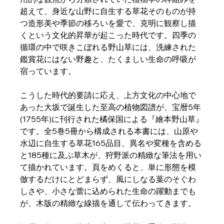
超えて、身近な山野に自生する草花そのものが持
つ造形美や季節の移ろいを愛で、克明に観察し描
くという文化的昇華が起こった時代です。四季の
循環の中で咲きこぼれる野山草には、洗練された
鑑賞花にはない野趣と、たくましい生命の呼吸が
宿っています。 
こうした時代的要請に応え、上方文化の中心地で
あった大坂で誕生した至高の植物図譜が、宝暦5年
(1755年)に刊行された橘保国による『繪本野山草』
です。全5巻5冊から構成される本書には、山原や
水辺に自生する草花165品目、異名や変種を含める
と185種に及ぶ草木が、狩野派の精緻な筆法を用い
て描かれています。頁をめくると、単に形態を模
倣するだけにとどまらず、風にしなる葉のそぐわ
しさや、小さな蕾に込められた生命の躍動までも
が、木版の精緻な線描を通して伝わってきます。  