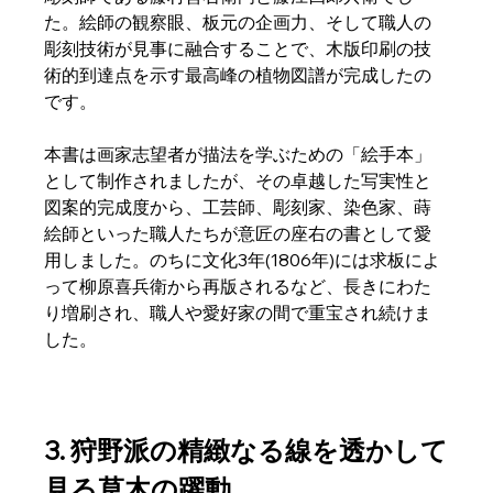
た。絵師の観察眼、板元の企画力、そして職人の
彫刻技術が見事に融合することで、木版印刷の技
術的到達点を示す最高峰の植物図譜が完成したの
です。  
本書は画家志望者が描法を学ぶための「絵手本」
として制作されましたが、その卓越した写実性と
図案的完成度から、工芸師、彫刻家、染色家、蒔
絵師といった職人たちが意匠の座右の書として愛
用しました。のちに文化3年(1806年)には求板によ
って柳原喜兵衛から再版されるなど、長きにわた
り増刷され、職人や愛好家の間で重宝され続けま
した。  
3. 狩野派の精緻なる線を透かして
見る草木の躍動