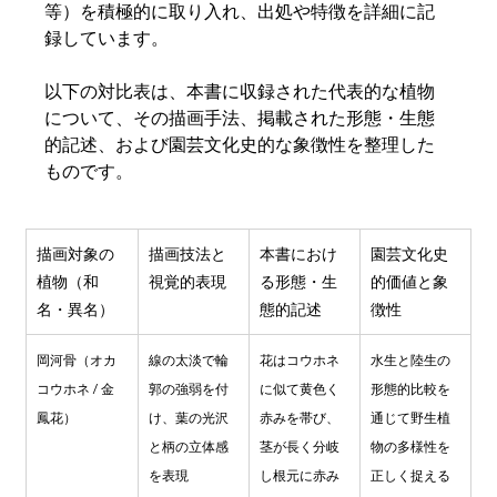
等）を積極的に取り入れ、出処や特徴を詳細に記
録しています。  
以下の対比表は、本書に収録された代表的な植物
について、その描画手法、掲載された形態・生態
的記述、および園芸文化史的な象徴性を整理した
ものです。
描画対象の
描画技法と
本書におけ
園芸文化史
植物（和
視覚的表現
る形態・生
的価値と象
名・異名）
態的記述
徴性
岡河骨（オカ
線の太淡で輪
花はコウホネ
水生と陸生の
コウホネ / 金
郭の強弱を付
に似て黄色く
形態的比較を
鳳花）
け、葉の光沢
赤みを帯び、
通じて野生植
と柄の立体感
茎が長く分岐
物の多様性を
を表現
し根元に赤み
正しく捉える