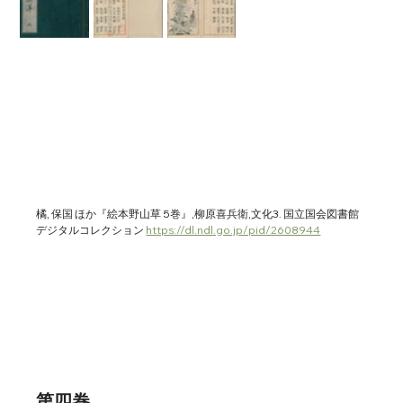
橘, 保国 ほか『絵本野山草 5巻』,柳原喜兵衛,文化3. 国立国会図書館
デジタルコレクション 
https://dl.ndl.go.jp/pid/2608944
第四巻