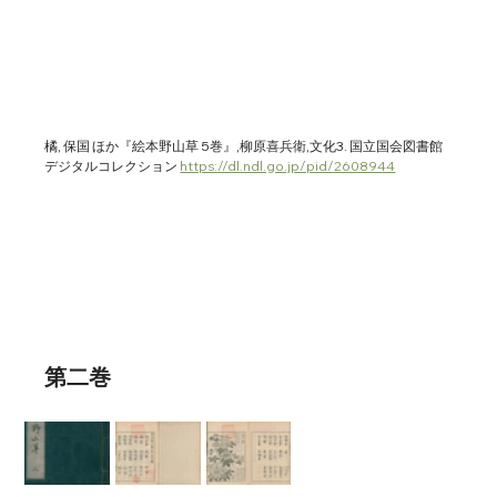
橘, 保国 ほか『絵本野山草 5巻』,柳原喜兵衛,文化3. 国立国会図書館
デジタルコレクション 
https://dl.ndl.go.jp/pid/2608944
第二巻