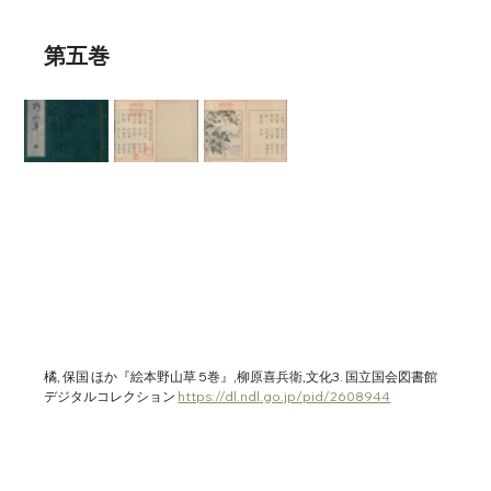
第五巻
橘, 保国 ほか『絵本野山草 5巻』,柳原喜兵衛,文化3. 国立国会図書館
デジタルコレクション 
https://dl.ndl.go.jp/pid/2608944