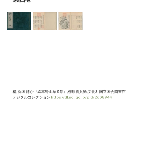
橘, 保国 ほか『絵本野山草 5巻』,柳原喜兵衛,文化3. 国立国会図書館
デジタルコレクション 
https://dl.ndl.go.jp/pid/2608944