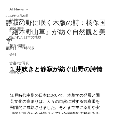
All News
2023年12月23日
All News
静寂の野に咲く木版の詩：橘保国
植物図譜
『繪本野山草』が紡ぐ自然観と美
描かれた日本の植物
学
花卉/園芸
更新日：
11 時間前
会社
古書/古写真
1. 芽吹きと静寂が紡ぐ山野の詩情
植物と人
江戸時代中期の日本において、本草学の発展と園
芸文化の高まりは、人々の自然に対する観察眼を
飛躍的に成熟させました。それまで主に薬用や実
用的な観点から分類されていた植物学の枠組みを