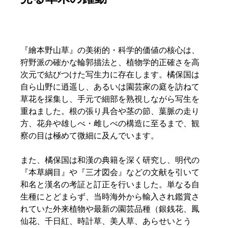
『繪本野山草』の美術的・科学的価値の核心は、
狩野派の確かな輪郭描法と、植物学的正確さを高
次元で結びつけた写生力に存在します。橘保国は
自ら山野に逍遥し、あるいは園芸家の庭を訪ねて
草花を採集し、手元で細部を熟視しながら写生を
重ねました。根の張り具合や茎の節、葉脈の走り
方、花弁や雄しべ・雌しべの構造に至るまで、観
察の目は極めて微細に及んでいます。  
また、橘保国は和漢の典籍を深く研究し、明代の
『本草綱目』や『三才図会』などの文献を引いて
和名と漢名の考証と訂正を行いました。単なる自
生種にとどまらず、当時海外から輸入され鑑賞さ
れていた外来植物や最新の園芸品種（銀銭花、鳳
仙花、千日紅、時計草、美人草、あらせいとう