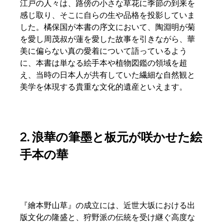
江戸の人々は、路傍の小さな草花に季節の到来を
感じ取り、そこに自らの生や品格を投影していま
した。橘保国が本書の序文において、陶淵明が菊
を愛し周茂叔が蓮を愛した故事を引きながら、華
美に偏らない真の愛着について語っているよう
に、本書は単なる絵手本や植物図鑑の領域を超
え、当時の日本人が共有していた繊細な自然観と
美学を体現する貴重な文化的遺産といえます。  
2. 浪華の筆墨と板元が咲かせた絵
手本の華
『繪本野山草』の成立には、近世大坂における出
版文化の隆盛と、狩野派の伝統を受け継ぐ高度な