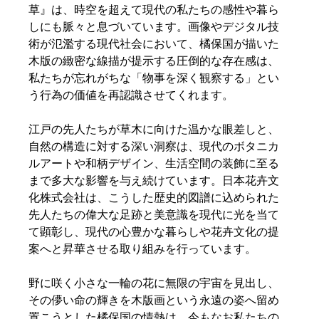
草』は、時空を超えて現代の私たちの感性や暮ら
しにも脈々と息づいています。画像やデジタル技
術が氾濫する現代社会において、橘保国が描いた
木版の緻密な線描が提示する圧倒的な存在感は、
私たちが忘れがちな「物事を深く観察する」とい
う行為の価値を再認識させてくれます。  
江戸の先人たちが草木に向けた温かな眼差しと、
自然の構造に対する深い洞察は、現代のボタニカ
ルアートや和柄デザイン、生活空間の装飾に至る
まで多大な影響を与え続けています。日本花卉文
化株式会社は、こうした歴史的図譜に込められた
先人たちの偉大な足跡と美意識を現代に光を当て
て顕彰し、現代の心豊かな暮らしや花卉文化の提
案へと昇華させる取り組みを行っています。
野に咲く小さな一輪の花に無限の宇宙を見出し、
その儚い命の輝きを木版画という永遠の姿へ留め
置こうとした橘保国の情熱は、今もなお私たちの