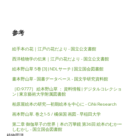
参考
絵手本の花｜江戸の花だより - 国立公文書館
西洋植物学の伝来｜江戸の花だより - 国立公文書館
絵本野山草 5巻 [3] | NDLサーチ | 国立国会図書館
畫本野山草 - 国書データベース - 国文学研究資料館
［ID:9777］ 絵本野山草 ： 資料情報 | デジタルコレクショ
ン | 東京藝術大学附属図書館
柏原屋絵本の研究―初期絵本を中心に - CiNii Research
画本野山草. 巻之1-5 / 橘保国 画図 - 早稲田大学
第二章 御伽草子の世界｜本の万華鏡 第36回 絵本のむかー
しむかし - 国立国会図書館
植物図譜