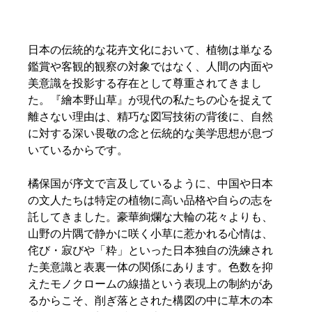
日本の伝統的な花卉文化において、植物は単なる
鑑賞や客観的観察の対象ではなく、人間の内面や
美意識を投影する存在として尊重されてきまし
た。『繪本野山草』が現代の私たちの心を捉えて
離さない理由は、精巧な図写技術の背後に、自然
に対する深い畏敬の念と伝統的な美学思想が息づ
いているからです。 
橘保国が序文で言及しているように、中国や日本
の文人たちは特定の植物に高い品格や自らの志を
託してきました。豪華絢爛な大輪の花々よりも、
山野の片隅で静かに咲く小草に惹かれる心情は、
侘び・寂びや「粋」といった日本独自の洗練され
た美意識と表裏一体の関係にあります。色数を抑
えたモノクロームの線描という表現上の制約があ
るからこそ、削ぎ落とされた構図の中に草木の本