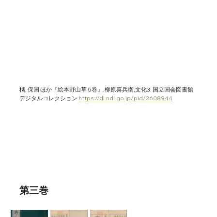
橘, 保国 ほか『絵本野山草 5巻』,柳原喜兵衛,文化3. 国立国会図書館
デジタルコレクション 
https://dl.ndl.go.jp/pid/2608944
第三巻