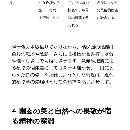
ラ）
うな複雑な苞
花。花は白や
の魔除けなど
葉（うてな）
桜色で、魚骨
の民俗的価値
を正確に刻出
状の苞葉で覆
が融合する
われる
墨一色の木版摺りでありながら、橘保国の描線は
色彩の濃淡や陰影、さらには植物が含み持つ水分
や瑞々しさまでも感じさせます。気候や肥痩によ
る植物の個体差にまで目を行き届かせ、「目にと
らえた真の姿」を記録しようとした態度は、近代
的植物学の先駆けとしての精神を感じさせます。  
4. 幽玄の美と自然への畏敬が宿
る精神の深淵