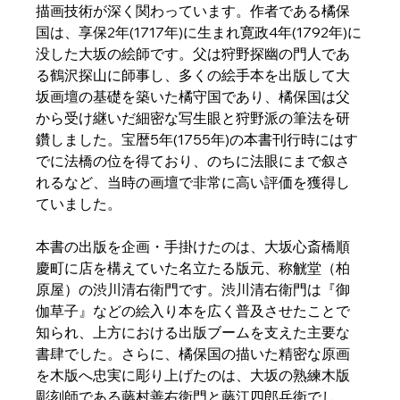
描画技術が深く関わっています。作者である橘保
国は、享保2年(1717年)に生まれ寛政4年(1792年)に
没した大坂の絵師です。父は狩野探幽の門人であ
る鶴沢探山に師事し、多くの絵手本を出版して大
坂画壇の基礎を築いた橘守国であり、橘保国は父
から受け継いだ細密な写生眼と狩野派の筆法を研
鑽しました。宝暦5年(1755年)の本書刊行時にはす
でに法橋の位を得ており、のちに法眼にまで叙さ
れるなど、当時の画壇で非常に高い評価を獲得し
ていました。  
本書の出版を企画・手掛けたのは、大坂心斎橋順
慶町に店を構えていた名立たる版元、称觥堂（柏
原屋）の渋川清右衛門です。渋川清右衛門は『御
伽草子』などの絵入り本を広く普及させたことで
知られ、上方における出版ブームを支えた主要な
書肆でした。さらに、橘保国の描いた精密な原画
を木版へ忠実に彫り上げたのは、大坂の熟練木版
彫刻師である藤村善右衛門と藤江四郎兵衛でし