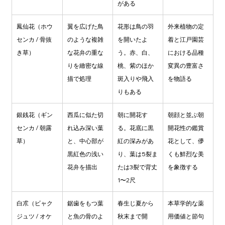
がある
鳳仙花（ホウ
翼を広げた鳥
花形は鳥の羽
外来植物の定
センカ / 骨抜
のような複雑
を開いたよ
着と江戸園芸
き草）
な花弁の重な
う。赤、白、
における品種
りを緻密な線
桃、紫のほか
変異の豊富さ
描で処理
斑入りや飛入
を物語る
りもある
銀銭花（ギン
西瓜に似た切
朝に開花す
朝顔と並ぶ朝
センカ / 朝露
れ込み深い葉
る。花底に黒
開花性の鑑賞
草）
と、中心部が
紅の深みがあ
花として、儚
黒紅色の浅い
り、葉は5裂ま
くも鮮烈な美
花弁を描出
たは3裂で背丈
を象徴する
1〜2尺
白朮（ビャク
鋸歯をもつ葉
春生じ夏から
本草学的な薬
ジュツ / オケ
と魚の骨のよ
秋末まで開
用価値と節句