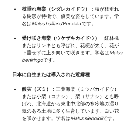
枝垂れ海棠（シダレカイドウ）
：
枝が枝垂れ
る樹形が特徴で、優美な姿をしています。学
名は
Malus halliana
‘Pendula’です。
受け咲き海棠（ウケザキカイドウ）
：
紅林檎
またはリンキとも呼ばれ、花梗が太く、花が
下垂せずに上を向いて咲きます。学名は
Malus 
beniringo
です。 
日本に自生または導入された近縁種
酸実（ズミ）
：
三葉海棠（ミツバカイドウ）
または小梨（コナシ）、梨（サナシ）とも呼
ばれ、北海道から東北中北部の寒冷地の湿り
気のある土地に多く生育しています。白い花
を咲かせます。学名は
Malus sieboldii
です。  