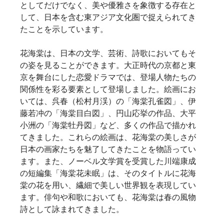
としてだけでなく、美や優雅さを象徴する存在と
して、日本を含む東アジア文化圏で捉えられてき
たことを示しています。   
花海棠は、日本の文学、芸術、詩歌においてもそ
の姿を見ることができます。大正時代の京都と東
京を舞台にした恋愛ドラマでは、登場人物たちの
関係性を彩る要素として登場しました。絵画にお
いては、呉春（松村月渓）の「海棠孔雀図」、伊
藤若冲の「海棠目白図」、円山応挙の作品、大平
小洲の「海棠牡丹図」など、多くの作品で描かれ
てきました。これらの絵画は、花海棠の美しさが
日本の画家たちを魅了してきたことを物語ってい
ます。また、ノーベル文学賞を受賞した川端康成
の短編集「海棠花未眠」は、そのタイトルに花海
棠の花を用い、繊細で美しい世界観を表現してい
ます。俳句や和歌においても、花海棠は春の風物
詩として詠まれてきました。   