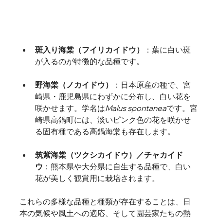
斑入り海棠（フイリカイドウ）
：
葉に白い斑
が入るのが特徴的な品種です。
野海棠（ノカイドウ）
：
日本原産の種で、宮
崎県・鹿児島県にわずかに分布し、白い花を
咲かせます。学名は
Malus spontanea
です。宮
崎県高鍋町には、淡いピンク色の花を咲かせ
る固有種である高鍋海棠も存在します。
筑紫海棠（ツクシカイドウ）／チャカイド
ウ
：
熊本県や大分県に自生する品種で、白い
花が美しく観賞用に栽培されます。   
これらの多様な品種と種類が存在することは、日
本の気候や風土への適応、そして園芸家たちの熱