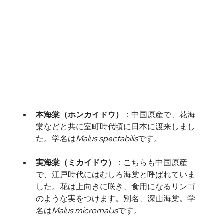
本海棠（ホンカイドウ）
：
中国原産で、花海
棠などと共に室町時代頃に日本に渡来しまし
た。学名は
Malus spectabilis
です。
実海棠（ミカイドウ）
：
こちらも中国原産
で、江戸時代にはむしろ海棠と呼ばれていま
した。花は上向きに咲き、食用になるリンゴ
のような実をつけます。別名、深山海棠。学
名は
Malus micromalus
です。 