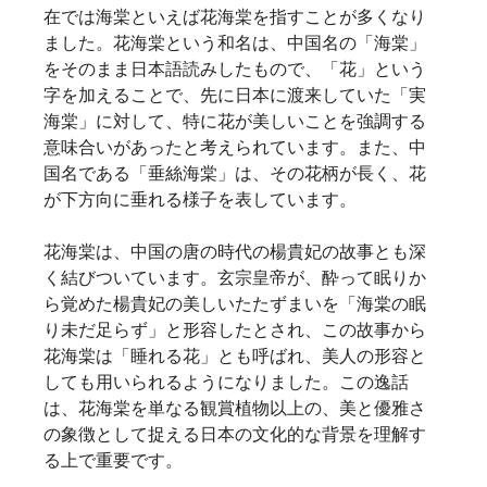
在では海棠といえば花海棠を指すことが多くなり
ました。花海棠という和名は、中国名の「海棠」
をそのまま日本語読みしたもので、「花」という
字を加えることで、先に日本に渡来していた「実
海棠」に対して、特に花が美しいことを強調する
意味合いがあったと考えられています。また、中
国名である「垂絲海棠」は、その花柄が長く、花
が下方向に垂れる様子を表しています。   
花海棠は、中国の唐の時代の楊貴妃の故事とも深
く結びついています。玄宗皇帝が、酔って眠りか
ら覚めた楊貴妃の美しいたたずまいを「海棠の眠
り未だ足らず」と形容したとされ、この故事から
花海棠は「睡れる花」とも呼ばれ、美人の形容と
しても用いられるようになりました。この逸話
は、花海棠を単なる観賞植物以上の、美と優雅さ
の象徴として捉える日本の文化的な背景を理解す
る上で重要です。