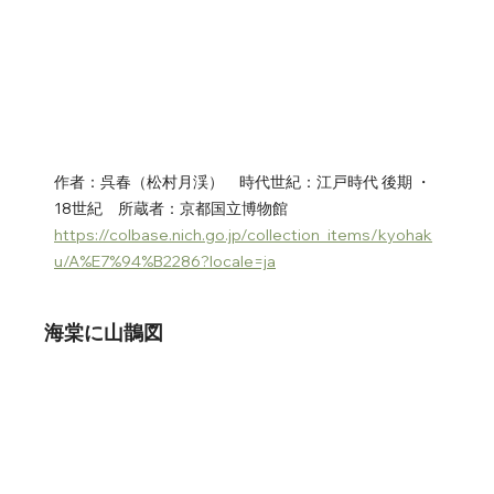
作者：呉春（松村月渓）　時代世紀：江戸時代 後期 ・
18世紀　所蔵者：京都国立博物館 　
https://colbase.nich.go.jp/collection_items/kyohak
u/A%E7%94%B2286?locale=ja
海棠に山鵲図