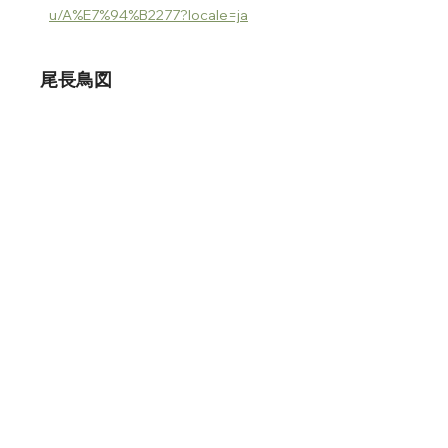
u/A%E7%94%B2277?locale=ja
尾長鳥図