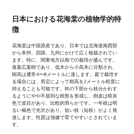
日本における花海棠の植物学的特
徴
花海棠は中国原産であり、日本では北海道南西部
から本州、四国、九州にかけて広く植栽されてい
ます。特に、関東地方以南での栽培が盛んです。
落葉広葉樹であり、低木から小高木に分類され、
樹高は通常4〜8メートルに達します。庭で栽培す
る場合には、剪定によって樹高を2メートル程度に
抑えることも可能です。幹の下部から枝分かれす
るようにやや不規則な樹形を形成し、樹皮は暗灰
色で皮目があり、比較的滑らかです。一年枝は明
るい褐色で光沢があり、短い枝（短枝）がよく発
達します。性質は強健で育てやすいとされていま
す。   