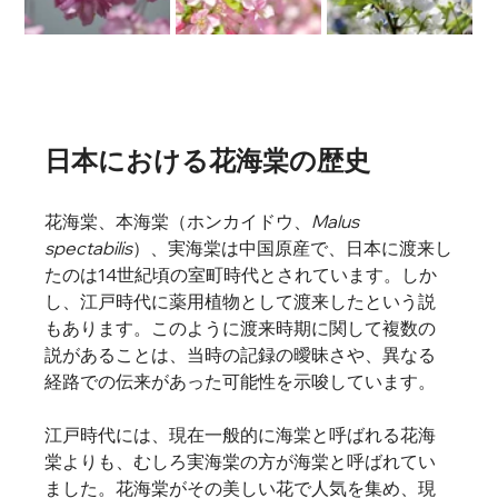
日本における花海棠の歴史
花海棠、本海棠（ホンカイドウ、
Malus 
spectabilis
）、実海棠は中国原産で、日本に渡来し
たのは14世紀頃の室町時代とされています。しか
し、江戸時代に薬用植物として渡来したという説
もあります。このように渡来時期に関して複数の
説があることは、当時の記録の曖昧さや、異なる
経路での伝来があった可能性を示唆しています。
江戸時代には、現在一般的に海棠と呼ばれる花海
棠よりも、むしろ実海棠の方が海棠と呼ばれてい
ました。花海棠がその美しい花で人気を集め、現