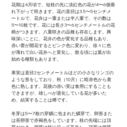
花期は4月頃で、短枝の先に淡紅色の花が4〜6個垂
れ下がって咲きます。花の直径は3.5〜5センチメ
ートルで、花弁は一重または半八重で、その数は
5〜10枚です。花には長さ3〜6センチメートルの花
柄がつきます。八重咲きの品種も存在します。興
味深いことに、花弁の色が変化する品種もあり、
赤い蕾が開花するとピンク色に変わり、徐々に色
が薄れて白い花弁へと変化し、散る頃には葉が出
始める種類もあります。   
果実は直径2センチメートルほどの小さなリンゴの
ような形をしており、秋（10月）に暗赤色から黄
色に熟します。花後の赤い実は食用にすることも
できますが、雄しべが退化している花が多いた
め、結実することは稀です。   
冬芽は5〜7枚の芽鱗に包まれた鱗芽で、卵形また
は長卵形で赤褐色をしています。枝の先端には頂