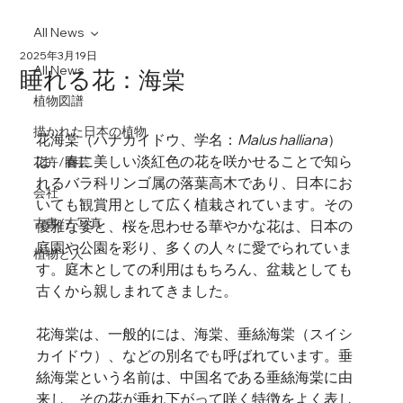
All News
2025年3月19日
All News
睡れる花：海棠
植物図譜
描かれた日本の植物
花海棠（ハナカイドウ、学名：
Malus halliana
）
は、春に美しい淡紅色の花を咲かせることで知ら
花卉/園芸
れるバラ科リンゴ属の落葉高木であり、日本にお
会社
いても観賞用として広く植栽されています。その
古書/古写真
優雅な姿と、桜を思わせる華やかな花は、日本の
庭園や公園を彩り、多くの人々に愛でられていま
植物と人
す。庭木としての利用はもちろん、盆栽としても
古くから親しまれてきました。   
花海棠は、一般的には、海棠、垂絲海棠（スイシ
カイドウ）、などの別名でも呼ばれています。垂
絲海棠という名前は、中国名である垂絲海棠に由
来し、その花が垂れ下がって咲く特徴をよく表し