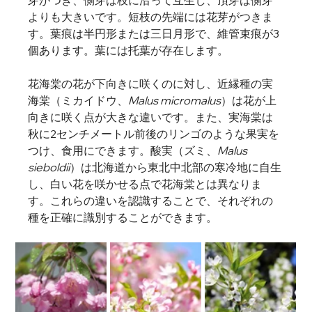
芽がつき、側芽は枝に沿って互生し、頂芽は側芽
よりも大きいです。短枝の先端には花芽がつきま
す。葉痕は半円形または三日月形で、維管束痕が3
個あります。葉には托葉が存在します。   
花海棠の花が下向きに咲くのに対し、近縁種の実
海棠（ミカイドウ、
Malus micromalus
）は花が上
向きに咲く点が大きな違いです。また、実海棠は
秋に2センチメートル前後のリンゴのような果実を
つけ、食用にできます。酸実（ズミ、
Malus 
sieboldii
）は北海道から東北中北部の寒冷地に自生
し、白い花を咲かせる点で花海棠とは異なりま
す。これらの違いを認識することで、それぞれの
種を正確に識別することができます。   