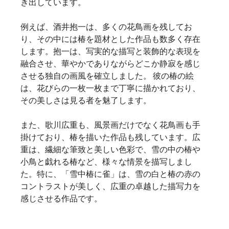
き出しています。    
例えば、酒井抱一は、多くの花鳥画を残してお
り、その中には椿を題材とした作品も数多く存在
します。抱一は、写実的な描写と装飾的な表現を
融合させ、華やかでありながらどこか静寂を感じ
させる独自の画風を確立しました。 彼の椿の絵
は、花びらの一枚一枚まで丁寧に描かれており、
その美しさは見る者を魅了します。   
また、歌川広重も、風景画だけでなく花鳥画も手
掛けており、椿を描いた作品も残しています。広
重は、繊細な筆致と美しい色彩で、雪の中の椿や
小鳥と戯れる椿など、様々な情景を描写しまし
た。特に、「雪中椿に雀」は、雪の白と椿の赤の
コントラストが美しく、広重の卓越した描写力を
感じさせる作品です。