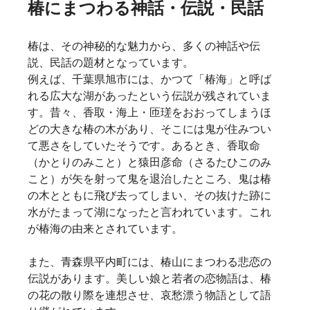
椿にまつわる神話・伝説・民話
椿は、その神秘的な魅力から、多くの神話や伝
説、民話の題材となっています。
例えば、千葉県旭市には、かつて「椿海」と呼ば
れる広大な湖があったという伝説が残されていま
す。昔々、香取・海上・匝瑳をおおってしまうほ
どの大きな椿の木があり、そこには鬼が住みつい
て悪さをしていたそうです。あるとき、香取命
（かとりのみこと）と猿田彦命（さるたひこのみ
こと）が矢を射って鬼を退治したところ、鬼は椿
の木とともに飛び去ってしまい、その抜けた跡に
水がたまって湖になったと言われています。これ
が椿海の由来とされています。   
また、青森県平内町には、椿山にまつわる悲恋の
伝説があります。美しい娘と若者の恋物語は、椿
の花の散り際を連想させ、哀愁漂う物語として語