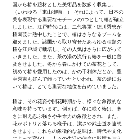
国から椿を題材とした美術品を数多く収集し、
（いわゆる「東山御物」）  それによって、日本の
美を表現する重要なモチーフの1つとして椿が確立
しました。江戸時代には、二代将軍・徳川秀忠が
椿園芸に熱中したことで、椿はさらなるブームを
迎えました。諸国から取り寄せたあらゆる種類の
椿を江戸城で栽培し、その人気はさらに広がって
いきました。また、茶の湯の流行も椿を一般に普
及させました。冬から春にかけての茶花として、
初めて椿を愛用したのは、かの千利休だとか。豊
臣秀吉も好んで飾っていたといわれ、茶の湯にお
いて椿は、とても重要な地位を占めていました。    
椿は、その花姿や開花時期から、様々な象徴的な
意味を持っています。例えば、冬に咲く椿は、寒
さに耐え忍ぶ強さや生命力の象徴とされ、また、
花がポトリと落ちる様子は、潔さや武士道を連想
させます。これらの象徴的な意味は、時代や文化
によって変化し、人々の生活や信念に影響を与え