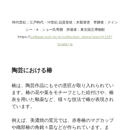
時代世紀：江戸時代・19世紀	品質形状：木製漆塗　寄贈者：クイン
シー・A．ショー氏寄贈　所蔵者：東京国立博物館
https://
colbase.nich.go.jp/collection_items/tnm/H-213?
locale=ja
陶芸における椿
椿は、陶芸作品にもその意匠が取り入れられてい
ます。椿の花や葉をモチーフとした絵付けや、椿
灰を用いた釉薬など、様々な技法で椿が表現され
ています。    
例えば、美濃焼の窯元では、赤巻椿のマグカップ
や織部椿の角銘々皿などが作られています。ま