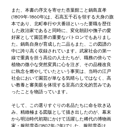
また、本書の序文を寄せた杏葉館こと鍋島直孝
(1809年-1860年)は、石高五千石を領する大身の旗
本であり、北町奉行や大番頭といった要職を歴任
した政治家であると同時に、変化朝顔や撫子の愛
好家として園芸界の重要なパトロンでもありまし
た。鍋島自身が育成した二品もまた、この図譜の
中に誇り高く収録されています。武家社会の第一
線で重責を担う高位の人士たちが、職務の傍らで
植物の微小な突然変異に心を注ぎ、その品種改良
に執念を燃やしていたという事実は、当時の江戸
社会において園芸が単なる気晴らしではなく、高
い教養と審美眼を体現する至高の文化的営みであ
ったことを物語っています。  
そして、この選りすぐりの名品たちに命を吹き込
み、精緻極まる図版として描き出したのが、幕末
から明治時代初期にかけて活躍した稀代の博物画
家・服部雪斎(1807年-?年)でした。服部雪斎は、