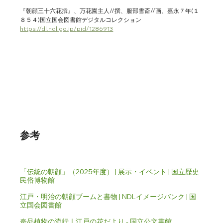
『朝顔三十六花撰』、万花園主人//撰、服部雪斎//画、嘉永７年(１
８５４)国立国会図書館デジタルコレクション　
https://dl.ndl.go.jp/pid/1286913
参考
「伝統の朝顔」（2025年度） | 展示・イベント | 国立歴史
民俗博物館
江戸・明治の朝顔ブームと書物 | NDLイメージバンク | 国
立国会図書館
奇品植物の流行｜江戸の花だより - 国立公文書館