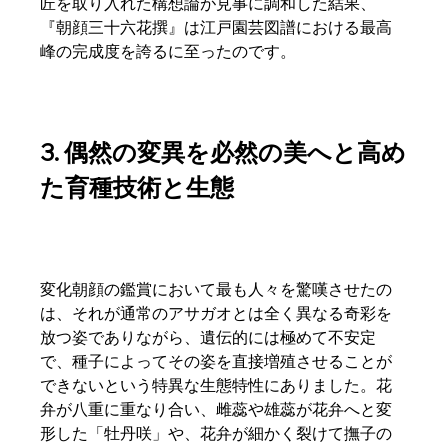
匠を取り入れた構想論が見事に調和した結果、
『朝顔三十六花撰』は江戸園芸図譜における最高
峰の完成度を誇るに至ったのです。  
3. 偶然の変異を必然の美へと高め
た育種技術と生態
変化朝顔の鑑賞において最も人々を驚嘆させたの
は、それが通常のアサガオとは全く異なる奇彩を
放つ姿でありながら、遺伝的には極めて不安定
で、種子によってその姿を直接増殖させることが
できないという特異な生態特性にありました。花
弁が八重に重なり合い、雌蕊や雄蕊が花弁へと変
形した「牡丹咲」や、花弁が細かく裂けて撫子の