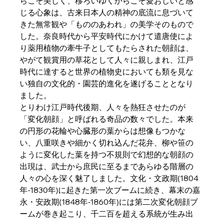
らこそ美しく、移ろいゆくからこそ愛おしいと感
じる心象は、古来日本人の精神の底流に息づいて
きた無常観や「もののあわれ」の美学そのもので
した。奈良時代から平安時代にかけて遣唐使によ
り薬用植物の牽牛子としてもたらされた朝顔は、
やがて観賞用の草花として人々に親しまれ、江戸
時代に達すると世界の植物史においても類を見な
い独自の文化的・園芸的進化を遂げることとなり
ました。
とりわけ江戸時代後期、人々を熱狂させたのが
「変化朝顔」と呼ばれる奇品の数々でした。本来
の円形の花輪や心臓形の葉からは想像もつかな
い、八重咲きや細かく切れ込んだ花弁、柳や笹の
ように変化した葉を持つ不規則で幻想的な朝顔の
出現は、武士から庶民に至るまであらゆる階層の
人々の心を深く魅了しました。文化・文政期(1804
年-1830年)に起きた第一次ブームに続き、幕末の嘉
永・安政期(1848年-1860年)には第二次変化朝顔ブ
ームが巻き起こり、千二百を超える系統が生み出