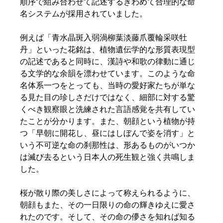
順序で組み合わせて記述するきわめて合理的な命
名システムが採用されていました。  
例えば「青水晶斑入弱渦柳葉淡藤爪覆輪采咲牡
丹」といった花銘は、植物遺伝学的な形質表現型
の記述であると同時に、漢詩や和歌の律動に通じ
る文学的な余韻を漂わせています。このような命
名体系一つをとっても、当時の愛好家たちが単な
る見た目の珍しさだけではなく、細部に対する驚
くべき観察眼と洗練された言語感覚を共有してい
たことが分かります。また、朝顔という植物が持
つ「早朝に開花し、昼にはしぼんで姿を消す」と
いう不可逆な命の刹那性は、形あるものがいつか
は滅び去るという日本人の死生観と強く共鳴しま
した。  
桜が散り際の美しさによって称えられるように、
朝顔もまた、その一日限りの命の輝きゆえに愛さ
れたのです。そして、その命の儚さを知れば知る