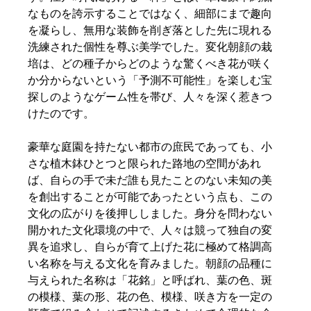
なものを誇示することではなく、細部にまで趣向
を凝らし、無用な装飾を削ぎ落とした先に現れる
洗練された個性を尊ぶ美学でした。変化朝顔の栽
培は、どの種子からどのような驚くべき花が咲く
か分からないという「予測不可能性」を楽しむ宝
探しのようなゲーム性を帯び、人々を深く惹きつ
けたのです。  
豪華な庭園を持たない都市の庶民であっても、小
さな植木鉢ひとつと限られた路地の空間があれ
ば、自らの手で未だ誰も見たことのない未知の美
を創出することが可能であったという点も、この
文化の広がりを後押ししました。身分を問わない
開かれた文化環境の中で、人々は競って独自の変
異を追求し、自らが育て上げた花に極めて格調高
い名称を与える文化を育みました。朝顔の品種に
与えられた名称は「花銘」と呼ばれ、葉の色、斑
の模様、葉の形、花の色、模様、咲き方を一定の