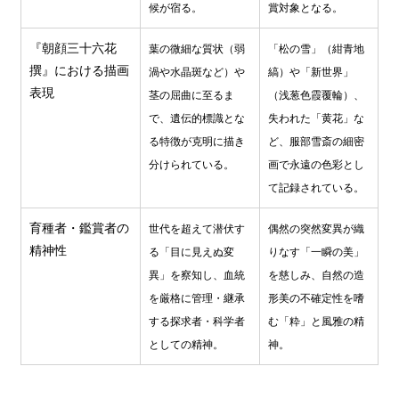
候が宿る。
賞対象となる。
『朝顔三十六花
葉の微細な質状（弱
「松の雪」（紺青地
撰』における描画
渦や水晶斑など）や
縞）や「新世界」
表現
茎の屈曲に至るま
（浅葱色霞覆輪）、
で、遺伝的標識とな
失われた「黄花」な
る特徴が克明に描き
ど、服部雪斎の細密
分けられている。
画で永遠の色彩とし
て記録されている。
育種者・鑑賞者の
世代を超えて潜伏す
偶然の突然変異が織
精神性
る「目に見えぬ変
りなす「一瞬の美」
異」を察知し、血統
を慈しみ、自然の造
を厳格に管理・継承
形美の不確定性を嗜
する探求者・科学者
む「粋」と風雅の精
としての精神。
神。