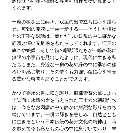
多様性への深い理解と尊重の精神を呼び覚まして
くれます。
一粒の種を土に蒔き、双葉の出で立ちに心を躍ら
せ、毎朝の開花に一喜一憂する――そうした植物
との丁寧な対話は、慌ただしい日常の中に確かな
静寂と深い充足感をもたらしてくれます。江戸の
旗本や絵師、そして街の朝顔師たちが一輪の花に
無限の小宇宙を見出したように、現代に生きる私
たちもまた、身近な一房の花や緑の中に季節の移
ろいを感じ取り、その儚くも力強い命に心を寄せ
る豊かな時間を紡ぐことができます。  
かつて嘉永の世に咲き誇り、服部雪斎の筆によっ
て誌面に永遠の命を与えられた三十六の朝顔たち
は、今もなお図譜の中で静かに鮮烈な彩りを放ち
続けています。一瞬の輝きを慈しみ、自然ととも
に生きるという日本伝統の花卉文化の精神は、時
を超えて今も私たちの心の中に息づいており、未