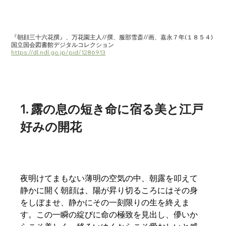
『朝顔三十六花撰』、万花園主人//撰、服部雪斎//画、嘉永７年(１８５４)
国立国会図書館デジタルコレクション　
https://dl.ndl.go.jp/pid/1286913
1. 露の息の短き命に宿る美と江戸
好みの開花
夜明けてまもない薄明の空気の中、朝露を叩えて
静かに開く朝顔は、陽が昇り切るころにはその身
をしぼませ、静かにその一刻限りの生を終えま
す。この一瞬の綻びに命の極致を見出し、儚いか