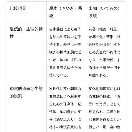
比較項目
親木（おやぎ）系
出物（いでもの）
統
系統
遺伝的・生理的特
自家受粉により種子
花器（雄蕊・雌蕊）
性
を結ぶ生殖能力を保
が花弁化・変形（牡
持する。外見は一重
丹咲や采咲等）する
咲きの標準形態に近
ため完全な不稔体と
いが、体内に潜性の
なり、自家受粉によ
変化変異遺伝子を保
る種子形成が一切不
持している。
可能である。
鑑賞的価値と生態
次世代に変化朝顔の
変化朝顔鑑賞におけ
的役割
変異遺伝子を継承す
る究極の極致。「奇
るための保存体・繁
品中の奇品」として
殖体。葉の微妙な変
称えられ、二度と同
異（渦や斑入り）に
じ個体を得ることが
将来の出現変異の兆
難しい一期一会の鑑