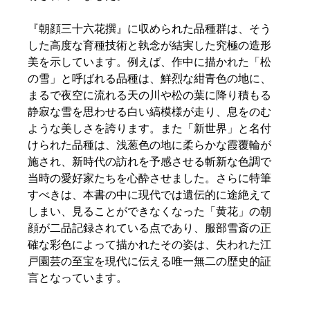
『朝顔三十六花撰』に収められた品種群は、そう
した高度な育種技術と執念が結実した究極の造形
美を示しています。例えば、作中に描かれた「松
の雪」と呼ばれる品種は、鮮烈な紺青色の地に、
まるで夜空に流れる天の川や松の葉に降り積もる
静寂な雪を思わせる白い縞模様が走り、息をのむ
ような美しさを誇ります。また「新世界」と名付
けられた品種は、浅葱色の地に柔らかな霞覆輪が
施され、新時代の訪れを予感させる斬新な色調で
当時の愛好家たちを心酔させました。さらに特筆
すべきは、本書の中に現代では遺伝的に途絶えて
しまい、見ることができなくなった「黄花」の朝
顔が二品記録されている点であり、服部雪斎の正
確な彩色によって描かれたその姿は、失われた江
戸園芸の至宝を現代に伝える唯一無二の歴史的証
言となっています。  