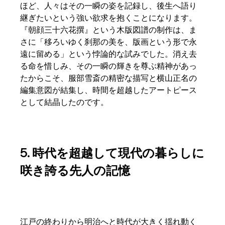
ほど、人々はその一瞬の姿を記録し、後生へ語り
継ぎたいという強い欲求を抱くことになります。
『朝顔三十六花撰』という木版図譜の制作は、ま
さに「移ろいゆく刹那の美を、版画という形で永
遠に留める」という悖論的な試みでした。消え去
る命を惜しみ、その一瞬の輝きを尊ぶ精神があっ
たからこそ、服部雪斎の精密な描写と横山正名の
編集意図が結集し、時間を超越したアートピース
として結晶したのです。  
5. 時代を超越して現代の暮らしに
咲き誇る先人の記憶
江戸の終わりから明治へと時代が大きく揺れ動く