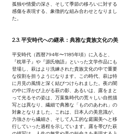
孤独や情愛の深さ、そして季節の移ろいに対する
感傷を表現する、象徴的な組み合わせとなりまし
た。
2.3. 平安時代への継承：典雅な貴族文化の美
平安時代（西暦794年〜1185年頃）に入ると、
『枕草子』や『源氏物語』といった文学作品にも
登場し、萩はより洗練された貴族文化の中で重要
な役割を担うようになります。この時代、萩は特
に月見の風情と深く結びつけられました。夜の闇
の中に浮かび上がる萩の影、あるいは、露をまと
って光るその姿は、万葉集時代の荒々しい自然描
写とは異なり、繊細で典雅な「もののあわれ」の
対象となりました。これは、日本人の美意識が、
力強さから繊細さ、そして人工的な庭園美へと移
行していった過程を示しています。露を帯びた萩
の描写は、人生の無常や美の短命さを表現する上