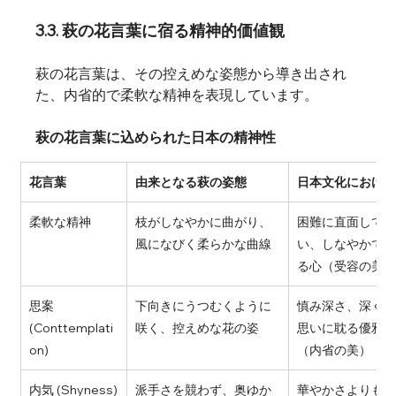
3.3. 萩の花言葉に宿る精神的価値観
萩の花言葉は、その控えめな姿態から導き出され
た、内省的で柔軟な精神を表現しています。
萩の花言葉に込められた日本の精神性
花言葉
由来となる萩の姿態
日本文化におけ
柔軟な精神
枝がしなやかに曲がり、
困難に直面して
風になびく柔らかな曲線
い、しなやかで
る心（受容の美
思案 
下向きにうつむくように
慎み深さ、深く
(Conttemplati
咲く、控えめな花の姿
思いに耽る優雅
on)
（内省の美）
内気 (Shyness)
派手さを競わず、奥ゆか
華やかさよりも