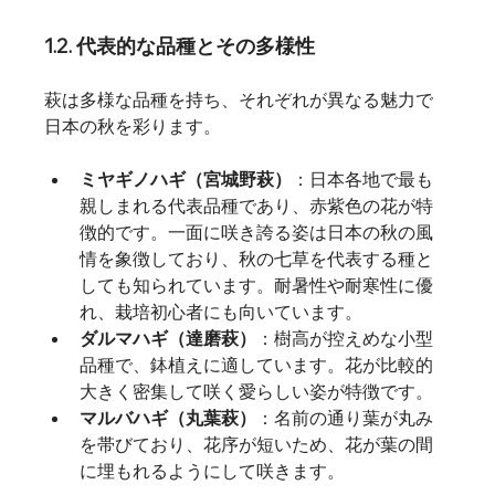
1.2. 代表的な品種とその多様性
萩は多様な品種を持ち、それぞれが異なる魅力で
日本の秋を彩ります。
ミヤギノハギ（宮城野萩）
：日本各地で最も
親しまれる代表品種であり、赤紫色の花が特
徴的です。一面に咲き誇る姿は日本の秋の風
情を象徴しており、秋の七草を代表する種と
しても知られています。耐暑性や耐寒性に優
れ、栽培初心者にも向いています。
ダルマハギ（達磨萩）
：樹高が控えめな小型
品種で、鉢植えに適しています。花が比較的
大きく密集して咲く愛らしい姿が特徴です。
マルバハギ（丸葉萩）
：名前の通り葉が丸み
を帯びており、花序が短いため、花が葉の間
に埋もれるようにして咲きます。