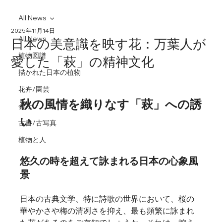
All News
2025年11月14日
All News
日本の美意識を映す花：万葉人が
植物図譜
愛した「萩」の精神文化
描かれた日本の植物
花卉/園芸
秋の風情を織りなす「萩」への誘
会社
い
古書/古写真
植物と人
悠久の時を超えて詠まれる日本の心象風
景
日本の古典文学、特に詩歌の世界において、桜の
華やかさや梅の清冽さを抑え、最も頻繁に詠まれ