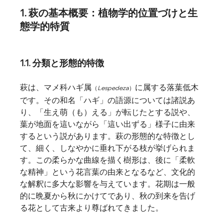
1. 萩の基本概要：植物学的位置づけと生
態学的特質
1.1. 分類と形態的特徴
萩は、マメ科ハギ属
に属する落葉低木
（
Lespedeza
）
です。その和名「ハギ」の語源については諸説あ
り、「生え萌（も）える」が転じたとする説や、
葉が地面を這いながら「這い出ずる」様子に由来
するという説があります。萩の形態的な特徴とし
て、細く、しなやかに垂れ下がる枝が挙げられま
す。この柔らかな曲線を描く樹形は、後に「柔軟
な精神」という花言葉の由来となるなど、文化的
な解釈に多大な影響を与えています。花期は一般
的に晩夏から秋にかけてであり、秋の到来を告げ
る花として古来より尊ばれてきました。