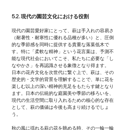
5.2. 現代の園芸文化における役割
現代の園芸愛好家にとって、萩は手入れの容易さ
（耐暑性・耐寒性に優れる品種が多い）と、圧倒
的な季節感を同時に提供する貴重な落葉低木で
す。特に「柔軟な精神」という花言葉は、予測不
能な現代社会においてこそ、私たちに必要な「し
なやかさ」を再認識させる象徴となり得ます。
日本の花卉文化を次世代に繋ぐ上で、萩は、その
歴史的・文学的背景を理解することで、単に花を
楽しむ以上の深い精神的充足をもたらす鍵となり
ます。日本の伝統的な庭園美や季節の移ろいを、
現代の生活空間に取り入れるための核心的な存在
として、萩の価値は今後も高まり続けるでしょ
う。
秋の風に揺れる萩の花を眺める時、その一輪一輪