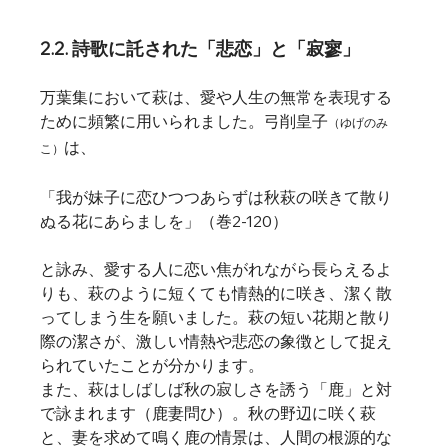
2.2. 詩歌に託された「悲恋」と「寂寥」
万葉集において萩は、愛や人生の無常を表現する
ために頻繁に用いられました。弓削皇子
（ゆげのみ
は、
こ）
「我が妹子に恋ひつつあらずは秋萩の咲きて散り
ぬる花にあらましを」（巻2-120）
と詠み、愛する人に恋い焦がれながら長らえるよ
りも、萩のように短くても情熱的に咲き、潔く散
ってしまう生を願いました。萩の短い花期と散り
際の潔さが、激しい情熱や悲恋の象徴として捉え
られていたことが分かります。
また、萩はしばしば秋の寂しさを誘う「鹿」と対
で詠まれます（鹿妻問ひ）。秋の野辺に咲く萩
と、妻を求めて鳴く鹿の情景は、人間の根源的な