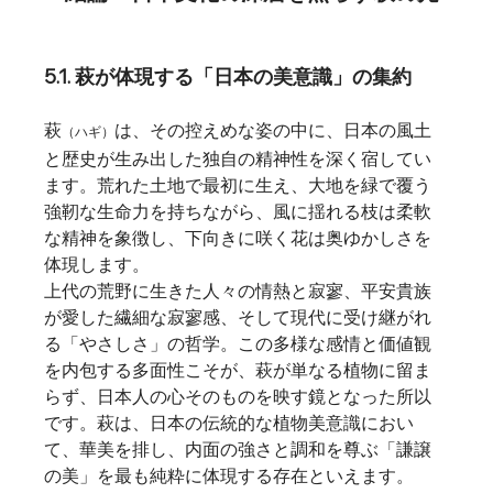
5.1. 萩が体現する「日本の美意識」の集約
萩
は、その控えめな姿の中に、日本の風土
（ハギ）
と歴史が生み出した独自の精神性を深く宿してい
ます。荒れた土地で最初に生え、大地を緑で覆う
強靭な生命力を持ちながら、風に揺れる枝は柔軟
な精神を象徴し、下向きに咲く花は奥ゆかしさを
体現します。
上代の荒野に生きた人々の情熱と寂寥、平安貴族
が愛した繊細な寂寥感、そして現代に受け継がれ
る「やさしさ」の哲学。この多様な感情と価値観
を内包する多面性こそが、萩が単なる植物に留ま
らず、日本人の心そのものを映す鏡となった所以
です。萩は、日本の伝統的な植物美意識におい
て、華美を排し、内面の強さと調和を尊ぶ「謙譲
の美」を最も純粋に体現する存在といえます。