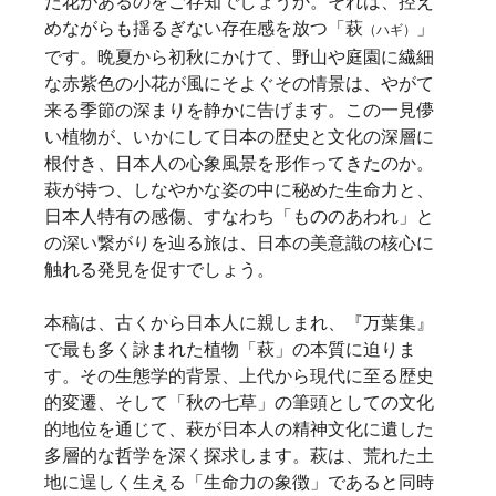
た花があるのをご存知でしょうか。それは、控え
めながらも揺るぎない存在感を放つ「萩
」
（ハギ）
です。晩夏から初秋にかけて、野山や庭園に繊細
な赤紫色の小花が風にそよぐその情景は、やがて
来る季節の深まりを静かに告げます。この一見儚
い植物が、いかにして日本の歴史と文化の深層に
根付き、日本人の心象風景を形作ってきたのか。
萩が持つ、しなやかな姿の中に秘めた生命力と、
日本人特有の感傷、すなわち「もののあわれ」と
の深い繋がりを辿る旅は、日本の美意識の核心に
触れる発見を促すでしょう。
本稿は、古くから日本人に親しまれ、『万葉集』
で最も多く詠まれた植物「萩」の本質に迫りま
す。その生態学的背景、上代から現代に至る歴史
的変遷、そして「秋の七草」の筆頭としての文化
的地位を通じて、萩が日本人の精神文化に遺した
多層的な哲学を深く探求します。萩は、荒れた土
地に逞しく生える「生命力の象徴」であると同時