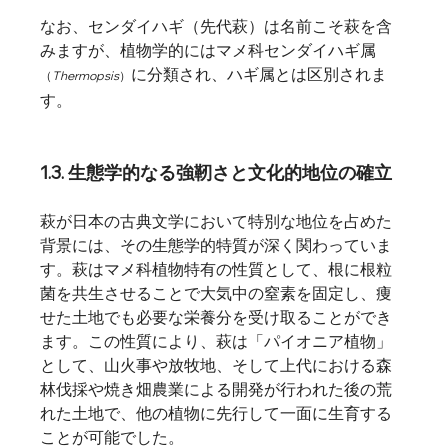
なお、センダイハギ（先代萩）は名前こそ萩を含
みますが、植物学的にはマメ科センダイハギ属
に分類され、ハギ属とは区別されま
（
Thermopsis
）
す。
1.3. 生態学的なる強靭さと文化的地位の確立
萩が日本の古典文学において特別な地位を占めた
背景には、その生態学的特質が深く関わっていま
す。萩はマメ科植物特有の性質として、根に根粒
菌を共生させることで大気中の窒素を固定し、痩
せた土地でも必要な栄養分を受け取ることができ
ます。この性質により、萩は「パイオニア植物」
として、山火事や放牧地、そして上代における森
林伐採や焼き畑農業による開発が行われた後の荒
れた土地で、他の植物に先行して一面に生育する
ことが可能でした。