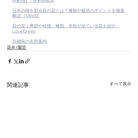
内躬恒） - 令和和歌所
日本の秋を彩る萩の花とは？種類や栽培のポイントを徹底
解説 - ITANSE
萩の花｜季節や特徴、種類、名前が似ている花も紹介 - 
LoveGreen
京都萩の名所案内
花卉/園芸
すべて表示
関連記事