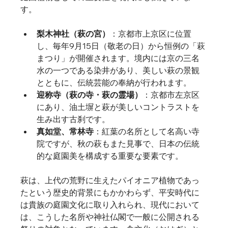
す。
梨木神社（萩の宮）
：京都市上京区に位置
し、毎年9月15日（敬老の日）から恒例の「萩
まつり」が開催されます。境内には京の三名
水の一つである染井があり、美しい萩の景観
とともに、伝統芸能の奉納が行われます。
迎称寺（萩の寺・萩の霊場）
：京都市左京区
にあり、油土塀と萩が美しいコントラストを
生み出す古刹です。
真如堂、常林寺
：紅葉の名所として名高い寺
院ですが、秋の萩もまた見事で、日本の伝統
的な庭園美を構成する重要な要素です。
萩は、上代の荒野に生えたパイオニア植物であっ
たという歴史的背景にもかかわらず、平安時代に
は貴族の庭園文化に取り入れられ、現代において
は、こうした名所や神社仏閣で一般に公開される