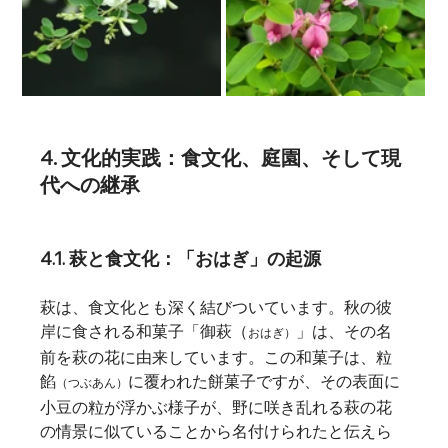
4. 文化的実践：食文化、庭園、そして現
代への継承
4.1. 萩と食文化：「おはぎ」の起源
萩は、食文化とも深く結びついています。秋の彼
岸に食される和菓子「御萩（
」は、その名
おはぎ）
前を萩の花に由来しています。この和菓子は、粒
餡
に覆われた餅菓子ですが、その表面に
（つぶあん）
小豆の粒が浮かぶ様子が、野に咲き乱れる萩の花
の情景に似ていることから名付けられたと伝えら