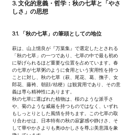
3. 文化的意義・哲学：秋の七草と「やさ
しさ」の思想
3.1. 「秋の七草」の筆頭としての地位
萩は、山上憶良が『万葉集』で選定したとされる
「秋の七草」の一つであり、七草の中で最も初め
に挙げられるほど重要な位置を占めています。春
の七草が七草粥のように食用という実用性を持つ
ことに対し、秋の七草（萩、尾花、葛、撫子、女
郎花、藤袴、朝顔/桔梗）は観賞用であり、その意
義は専ら精神性にあります。
秋の七草に選ばれた植物は、桜のような派手さ
や、菊のような威厳を持つものではなく、いずれ
もしっとりとした風情を持ちます。この七草の取
り合わせは、日本特有の秋の寂寥感や静けさ、そ
して華やかさよりも奥ゆかしさを尊ぶ美意識を象