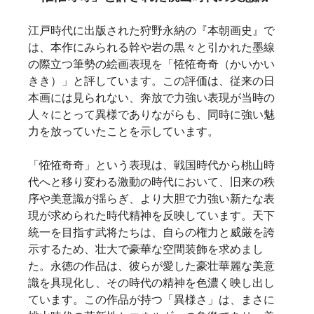
江戸時代に出版された狩野永納の『本朝画史』で
は、本作にみられる幹や岩の黒々と引かれた墨線
の際立つ筆勢の絵画表現を「恠恠奇奇（かいかい
きき）」と評しています。この評価は、従来の日
本画には見られない、奔放で力強い表現が当時の
人々にとって異様でありながらも、同時に強い魅
力を放っていたことを示しています。   
「恠恠奇奇」という表現は、戦国時代から桃山時
代へと移り変わる激動の時代において、旧来の秩
序や美意識が揺らぎ、より大胆で力強い新たな表
現が求められた時代精神を反映しています。天下
統一を目指す武将たちは、自らの権力と威厳を誇
示するため、壮大で豪華な空間装飾を求めまし
た。永徳の作品は、彼らが愛した豪壮華麗な美意
識を具現化し、その時代の精神を色濃く映し出し
ています。この作品が持つ「異様さ」は、まさに