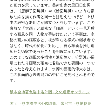
た画力を示しています。美術史家の黒田日出男
は、《唐獅子図屏風》や《檜図屏風》のような豪
放な絵を描く作者と同一とは思えないほど、上杉
本の細密な器用さが際立つと評しています。この
豪放な「大画」と緻密な「細画」という一見矛盾
する画風を同一人物が手掛けたという事実は、永
徳の画力の幅広さと、彼が単なる様式の継承者で
はなく、時代の変化に対応し、自ら革新を推し進
めた芸術家であったことを明確に示しています。
このような画風の多様性と適応性が、狩野派が長
期にわたり画壇の頂点に君臨できた要因の一つで
あったと考えられます。永徳の芸術的偉大さは、
この多面的な表現能力の中にこそ見出されるので
す。   
紙本金地著色洛中洛外図 - 文化遺産オンライン
国宝 上杉本洛中洛外図屏風　米沢市上杉博物館