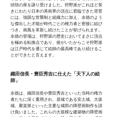
頭領の座を譲り受けました。狩野派がこれほど長
きにわたり日本の美術界の頂点に君臨できた背景
には、強固な世襲制と組織力に加え、永徳のよう
な傑出した才能が時代ごとの権力者と密接に結び
つき、画風を革新し続けたことが挙げられます。
永徳の登場は、狩野派の歴史においてまさに頂点
を極める転換点であり、彼がいたからこそ狩野派
は江戸時代を通じて絵師の最高峰であり続けるこ
とができたと言えます。
織田信長・豊臣秀吉に仕えた「天下人の絵
師」
永徳は、織田信長や豊臣秀吉といった当時の権力
者たちに深く重用され、居城である安土城、大坂
城、聚楽第といった主要な城郭の障壁画制作を請
け負いました。これらの大規模な建築物の障壁画