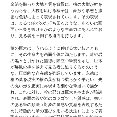
金箔を貼った大地と雲を背景に、檜の大樹が幹を
うねらせ、大枝を広げる様子は、豪放な形態と濃
密な色彩によって表現されています。その表現
は、まるで蛇がのた打ち回るような、あるいは画
面から突き抜けるかのような生命力にあふれてお
り、見る者を圧倒する迫力を持ちます。   
檜の巨木は、うねるように伸びる太い枝ととも
に、その生命力を画面全体に満たします。幹や岩
の黒々と引かれた墨線は際立つ筆勢を示し、巨木
が屏風の枠を越えて見る者に迫りくるかのよう
な、圧倒的な存在感を強調しています。永徳は、
檜の葉を現実の檜の葉が持つ柔らかく平たい、先
の丸い形を忠実に再現する細かな筆遣いで描か
れ、これに対し、幹の部分は巨大さや太さが強調
され、表面の苔や岩のゴツゴツした質感は、勢い
のある筆の順法（対象の量感や質感を表現するた
めに特徴的な筆の運びを用いる技法）によって表