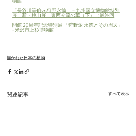
物館
「長谷川等伯vs狩野永徳」－九州国立博物館特別
展「新・桃山展」東西交流の華（下）（最終回
開館 20周年記念特別展 「狩野派 永徳とその周辺」 
- 米沢市上杉博物館
描かれた日本の植物
すべて表示
関連記事