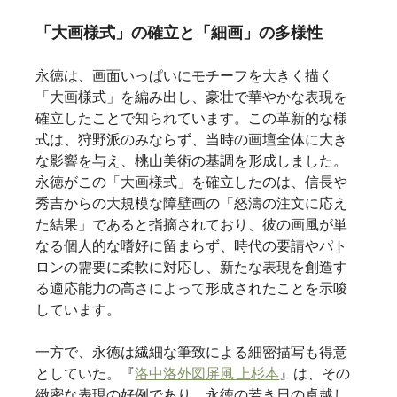
「大画様式」の確立と「細画」の多様性
永徳は、画面いっぱいにモチーフを大きく描く
「大画様式」を編み出し、豪壮で華やかな表現を
確立したことで知られています。この革新的な様
式は、狩野派のみならず、当時の画壇全体に大き
な影響を与え、桃山美術の基調を形成しました。
永徳がこの「大画様式」を確立したのは、信長や
秀吉からの大規模な障壁画の「怒濤の注文に応え
た結果」であると指摘されており、彼の画風が単
なる個人的な嗜好に留まらず、時代の要請やパト
ロンの需要に柔軟に対応し、新たな表現を創造す
る適応能力の高さによって形成されたことを示唆
しています。
一方で、永徳は繊細な筆致による細密描写も得意
としていた。『
洛中洛外図屏風 上杉本
』は、その
緻密な表現の好例であり、永徳の若き日の卓越し