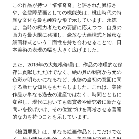
この作品が持つ「恠恠奇奇」と評された異様さ
や、金碧障壁画としての機能美は、桃山時代の特
異な文化を最も純粋な形で示しています。永徳
は、当時の権力者たちの要請に応えつつ、自身の
画力を最大限に発揮し、豪放な大画様式と緻密な
細画様式という二面性を持ち合わせることで、日
本美術の表現の幅を大きく広げました。
また、2013年の大規模修理は、作品の物理的な保
存に貢献しただけでなく、絵の具の剥落から元の
色彩が明らかになるなど、永徳の当初の意図に関
する新たな知見をもたらしました。これは、美術
作品が単なる過去の遺産ではなく、時間とともに
変容し、現代においても鑑賞者や研究者に新たな
問いを投げかけ、その位置づけを再考させる普遍
的な力を持つことを示しています。   
《檜図屏風》は、単なる絵画作品としてだけでな