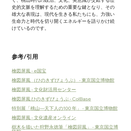
く、桃山時代の政治、文化、美意識が交錯する歴
史的文脈を理解するための重要な鍵となり、その
雄大な表現は、現代を生きる私たちにも、力強い
生命力と時代を切り開くエネルギーを語りかけ続
けているのです。
参考/引用
檜図屏風 - e国宝
檜図屏風 （ひのきずびょうぶ） - 東京国立博物館
檜図屏風 - 文化財活用センター
檜図屏風 ひのきずびょうぶ - ColBase
特別展「桃山―天下人の100 年」 - 東京国立博物館
檜図屏風 - 文化遺産オンライン
樹木を描いた狩野永徳筆「檜図屛風」 - 東京国立博