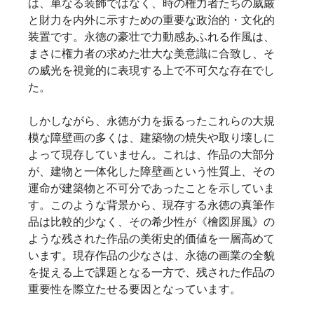
は、単なる装飾ではなく、時の権力者たちの威厳
と財力を内外に示すための重要な政治的・文化的
装置です。永徳の豪壮で力動感あふれる作風は、
まさに権力者の求めた壮大な美意識に合致し、そ
の威光を視覚的に表現する上で不可欠な存在でし
た。   
しかしながら、永徳が力を振るったこれらの大規
模な障壁画の多くは、建築物の焼失や取り壊しに
よって現存していません。これは、作品の大部分
が、建物と一体化した障壁画という性質上、その
運命が建築物と不可分であったことを示していま
す。このような背景から、現存する永徳の真筆作
品は比較的少なく、その希少性が《檜図屏風》の
ような残された作品の美術史的価値を一層高めて
います。現存作品の少なさは、永徳の画業の全貌
を捉える上で課題となる一方で、残された作品の
重要性を際立たせる要因となっています。   