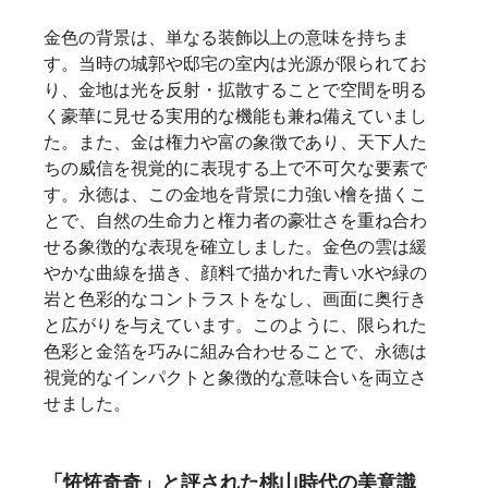
金色の背景は、単なる装飾以上の意味を持ちま
す。当時の城郭や邸宅の室内は光源が限られてお
り、金地は光を反射・拡散することで空間を明る
く豪華に見せる実用的な機能も兼ね備えていまし
た。また、金は権力や富の象徴であり、天下人た
ちの威信を視覚的に表現する上で不可欠な要素で
す。永徳は、この金地を背景に力強い檜を描くこ
とで、自然の生命力と権力者の豪壮さを重ね合わ
せる象徴的な表現を確立しました。金色の雲は緩
やかな曲線を描き、顔料で描かれた青い水や緑の
岩と色彩的なコントラストをなし、画面に奥行き
と広がりを与えています。このように、限られた
色彩と金箔を巧みに組み合わせることで、永徳は
視覚的なインパクトと象徴的な意味合いを両立さ
せました。   
「恠恠奇奇」と評された桃山時代の美意識