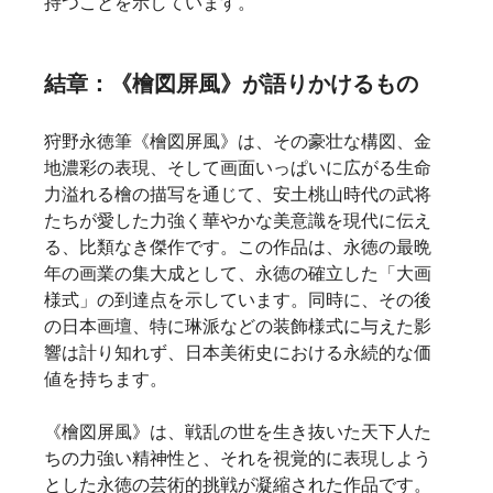
持つことを示しています。   
結章：《檜図屏風》が語りかけるもの
狩野永徳筆《檜図屏風》は、その豪壮な構図、金
地濃彩の表現、そして画面いっぱいに広がる生命
力溢れる檜の描写を通じて、安土桃山時代の武将
たちが愛した力強く華やかな美意識を現代に伝え
る、比類なき傑作です。この作品は、永徳の最晩
年の画業の集大成として、永徳の確立した「大画
様式」の到達点を示しています。同時に、その後
の日本画壇、特に琳派などの装飾様式に与えた影
響は計り知れず、日本美術史における永続的な価
値を持ちます。
《檜図屏風》は、戦乱の世を生き抜いた天下人た
ちの力強い精神性と、それを視覚的に表現しよう
とした永徳の芸術的挑戦が凝縮された作品です。