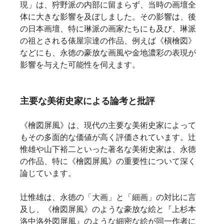
現」は、狩野派の内部に留まらず、当時の画壇全
体に大きな影響を及ぼしました。その影響は、後
の日本画壇、特に琳派の画家たちにも及び、琳派
の祖とされる俵屋宗達の作品、例えば《槇檜図》
などにも、永徳の豪放な画風や金地濃彩の表現が
影響を与えた可能性を伺えます。   
主要な美術史家による論考と批評
《檜図屏風》は、現代の主要な美術史家によって
もその多面的な価値が高く評価されています。辻
惟雄や山下裕二といった著名な美術史家は、永徳
の作品、特に《檜図屏風》の重要性について深く
論じています。   
辻惟雄は、永徳の「大画」と「細画」の対比に言
及し、《檜図屏風》のような豪放な絵と『上杉本
洛中洛外図屏風』のような細密な絵が同一作者に