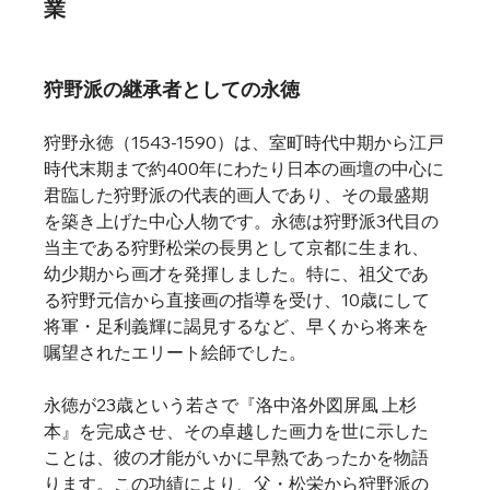
業
狩野派の継承者としての永徳
狩野永徳（1543-1590）は、室町時代中期から江戸
時代末期まで約400年にわたり日本の画壇の中心に
君臨した狩野派の代表的画人であり、その最盛期
を築き上げた中心人物です。永徳は狩野派3代目の
当主である狩野松栄の長男として京都に生まれ、
幼少期から画才を発揮しました。特に、祖父であ
る狩野元信から直接画の指導を受け、10歳にして
将軍・足利義輝に謁見するなど、早くから将来を
嘱望されたエリート絵師でした。   
永徳が23歳という若さで『洛中洛外図屏風 上杉
本』を完成させ、その卓越した画力を世に示した
ことは、彼の才能がいかに早熟であったかを物語
ります。この功績により、父・松栄から狩野派の