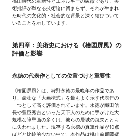
桃山時代の革新性とエネルギーの象徴であり、美
術批評が単なる技術論に留まらず、それが生まれ
た時代の文化的・社会的な背景と深く結びついて
いることを示しています。   
第四章：美術史における《檜図屏風》の
評価と影響
永徳の代表作としての位置づけと重要性
《檜図屏風》は、狩野永徳の最晩年の作品であ
り、豪壮な「大画様式」を最もよく示す代表作の
一つとして高く評価されています。永徳が織田信
長や豊臣秀吉といった天下人のために手がけた大
規模な障壁画の多くは、彼らの居城の焼失ととも
に失われました。現存する永徳の真筆作品が10点
ほどと比較的少ない中で、本作品は桃山前期障壁