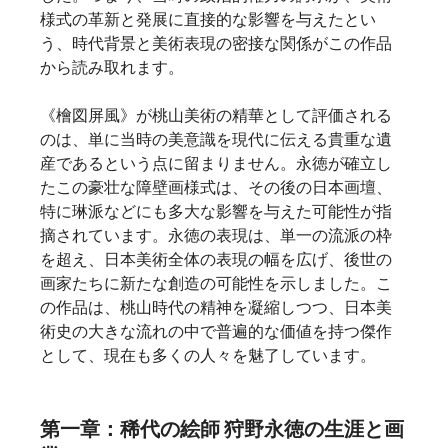
様式の革新と発展に直接的な影響を与えたとい
う、時代背景と美術表現の密接な関係がこの作品
から読み取れます。
《檜図屏風》が桃山美術の精華として評価される
のは、単に当時の美意識を現代に伝える貴重な遺
産であるという点に留まりません。永徳が確立し
たこの豪壮な障壁画様式は、その後の日本画壇、
特に琳派などにも多大な影響を与えた可能性が指
摘されています。永徳の表現は、単一の流派の枠
を超え、日本美術全体の表現の幅を広げ、後世の
画家たちに新たな創造の可能性を示しました。こ
の作品は、桃山時代の精神を凝縮しつつ、日本美
術史の大きな流れの中で普遍的な価値を持つ傑作
として、現在も多くの人々を魅了しています。   
第一章：稀代の絵師 狩野永徳の生涯と画