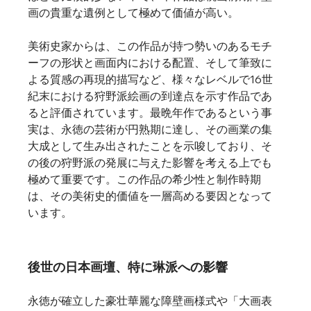
画の貴重な遺例として極めて価値が高い。   
美術史家からは、この作品が持つ勢いのあるモチ
ーフの形状と画面内における配置、そして筆致に
よる質感の再現的描写など、様々なレベルで16世
紀末における狩野派絵画の到達点を示す作品であ
ると評価されています。最晩年作であるという事
実は、永徳の芸術が円熟期に達し、その画業の集
大成として生み出されたことを示唆しており、そ
の後の狩野派の発展に与えた影響を考える上でも
極めて重要です。この作品の希少性と制作時期
は、その美術史的価値を一層高める要因となって
います。
後世の日本画壇、特に琳派への影響
永徳が確立した豪壮華麗な障壁画様式や「大画表