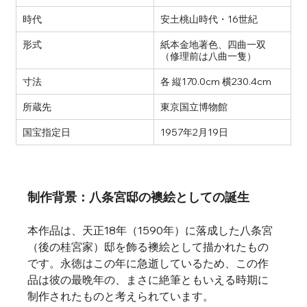
時代
安土桃山時代・16世紀
形式
紙本金地著色、四曲一双
（修理前は八曲一隻）
寸法
各 縦170.0cm 横230.4cm
所蔵先
東京国立博物館
国宝指定日
1957年2月19日
制作背景：八条宮邸の襖絵としての誕生
本作品は、天正18年（1590年）に落成した八条宮
（後の桂宮家）邸を飾る襖絵として描かれたもの
です。永徳はこの年に急逝しているため、この作
品は彼の最晩年の、まさに絶筆ともいえる時期に
制作されたものと考えられています。   