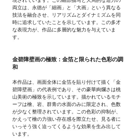
現されています。この細部描写と大局的な迫力の
両立は、永徳が「細画」と「大画」という異なる
技法を融合させ、リアリズムとダイナミズムを同
時に追求していたことを示しています。この多才
な表現力が、作品に多層的な魅力を与えていま
す。   
金碧障壁画の極致：金箔と限られた色彩の調
和
本作品は、画面全体に金箔を貼り付けて描く「金
碧障壁画」の代表例であり、その豪華絢爛さは桃
山美術の極致を示しています。描かれているモチ
ーフは檜、岩、群青の水面のみに限定され、色数
が少なく整理されています。この色彩の抑制が、
かえって檜の力強い存在感を際立たせ、見る者に
いっそう強く迫ってくるような効果を生み出して
います。   