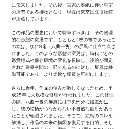
に伝来しました。その後、宮家の廃絶に伴い皇室
の所有である御物となり、現在は東京国立博物館
が所蔵しています。   
この作品の歴史において特筆すべきは、その物理
的な形態の変遷です。もともと4枚の襖であったこ
の絵は、後に8扇（八曲一隻）の屏風に仕立て直さ
れました。このような形態の変更は、時代ごとの
鑑賞様式や保存環境の変化を反映し、襖絵が固定
された建築空間の一部であるのに対し、屏風は移
動可能であり、より柔軟な鑑賞を可能にします。   
さらに近年、作品の傷みが激しくなったため、平
成25年に大規模な修理が行われました。この修理
の際、八曲一隻の屏風には中央部分に段差が生
じ、枝の絵柄がつながらない不自然な箇所があっ
たことが確認されました。そこで、絵柄のズレを
解消し、作品の本来の構図を復元する目的、そし