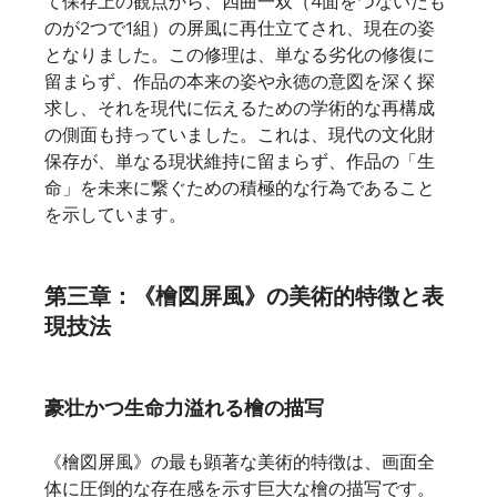
て保存上の観点から、四曲一双（4面をつないだも
のが2つで1組）の屏風に再仕立てされ、現在の姿
となりました。この修理は、単なる劣化の修復に
留まらず、作品の本来の姿や永徳の意図を深く探
求し、それを現代に伝えるための学術的な再構成
の側面も持っていました。これは、現代の文化財
保存が、単なる現状維持に留まらず、作品の「生
命」を未来に繋ぐための積極的な行為であること
を示しています。   
第三章：《檜図屏風》の美術的特徴と表
現技法
豪壮かつ生命力溢れる檜の描写
《檜図屏風》の最も顕著な美術的特徴は、画面全
体に圧倒的な存在感を示す巨大な檜の描写です。