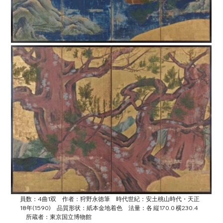
員数：4曲1双　作者：狩野永徳筆　時代世紀：安土桃山時代・天正
18年(1590)　品質形状：紙本金地着色　法量：各 縦170.0 横230.4	
　所蔵者：東京国立博物館　