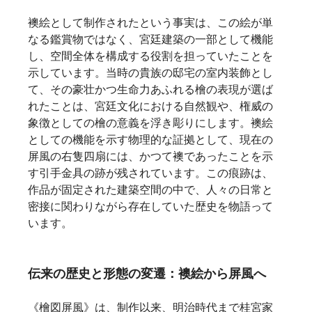
襖絵として制作されたという事実は、この絵が単
なる鑑賞物ではなく、宮廷建築の一部として機能
し、空間全体を構成する役割を担っていたことを
示しています。当時の貴族の邸宅の室内装飾とし
て、その豪壮かつ生命力あふれる檜の表現が選ば
れたことは、宮廷文化における自然観や、権威の
象徴としての檜の意義を浮き彫りにします。襖絵
としての機能を示す物理的な証拠として、現在の
屏風の右隻四扇には、かつて襖であったことを示
す引手金具の跡が残されています。この痕跡は、
作品が固定された建築空間の中で、人々の日常と
密接に関わりながら存在していた歴史を物語って
います。   
伝来の歴史と形態の変遷：襖絵から屏風へ
《檜図屏風》は、制作以来、明治時代まで桂宮家