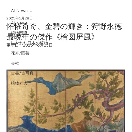
All News
2025年5月28日
All News
恠恠奇奇、金碧の輝き：狩野永徳
植物図譜
最晩年の傑作《檜図屏風》
描かれた日本の植物
更新日：
2025年6月23日
花卉/園芸
会社
古書/古写真
植物と人