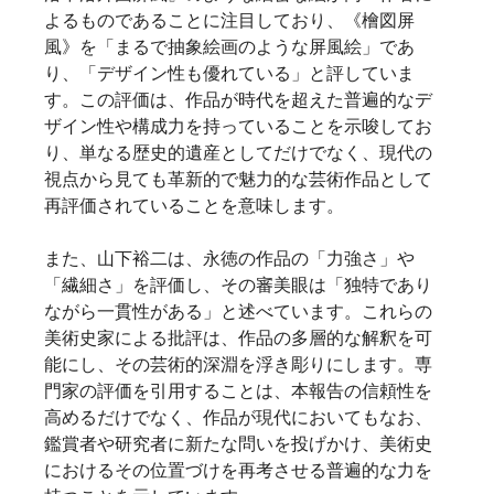
よるものであることに注目しており、《檜図屏
風》を「まるで抽象絵画のような屏風絵」であ
り、「デザイン性も優れている」と評していま
す。この評価は、作品が時代を超えた普遍的なデ
ザイン性や構成力を持っていることを示唆してお
り、単なる歴史的遺産としてだけでなく、現代の
視点から見ても革新的で魅力的な芸術作品として
再評価されていることを意味します。   
また、山下裕二は、永徳の作品の「力強さ」や
「繊細さ」を評価し、その審美眼は「独特であり
ながら一貫性がある」と述べています。これらの
美術史家による批評は、作品の多層的な解釈を可
能にし、その芸術的深淵を浮き彫りにします。専
門家の評価を引用することは、本報告の信頼性を
高めるだけでなく、作品が現代においてもなお、
鑑賞者や研究者に新たな問いを投げかけ、美術史
におけるその位置づけを再考させる普遍的な力を