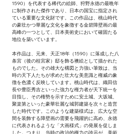
1590）を代表する稀代の絵師、狩野永徳の最晩年
に制作された傑作であり、日本の国宝に指定され
ている重要な文化財です。この作品は、桃山時代
の豪壮かつ華麗な文化を象徴する金碧障壁画の最
高峰の一つとして、日本美術史において確固たる
地位を築いています。
本作品は、元来、天正18年（1590）に落成した八
条宮（後の桂宮家）邸を飾る襖絵として描かれた
ものでした。その雄大な構図と力強い筆致は、当
時の天下人たちが求めた壮大な美意識と権威の象
徴を色濃く反映しています。桃山時代は、織田信
長や豊臣秀吉といった強力な権力者が天下統一を
目指し、その権勢を示すために安土城、大坂城、
聚楽第といった豪華壮麗な城郭建築を次々と造営
した時代です。このような建築様式は、広大な空
間を装飾する障壁画の需要を飛躍的に高め、永徳
に代表されるような「大画様式」の発展を促しま
した。つまり、当時の政治的権力の誇示が、美術