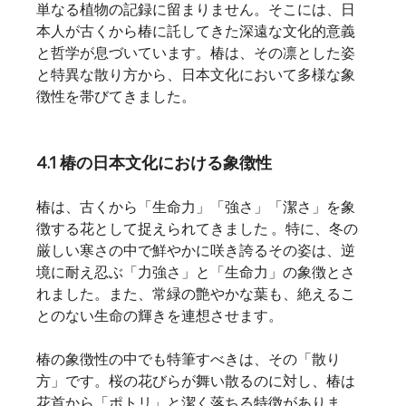
単なる植物の記録に留まりません。そこには、日
本人が古くから椿に託してきた深遠な文化的意義
と哲学が息づいています。椿は、その凛とした姿
と特異な散り方から、日本文化において多様な象
徴性を帯びてきました。
4.1 椿の日本文化における象徴性
椿は、古くから「生命力」「強さ」「潔さ」を象
徴する花として捉えられてきました 。特に、冬の
厳しい寒さの中で鮮やかに咲き誇るその姿は、逆
境に耐え忍ぶ「力強さ」と「生命力」の象徴とさ
れました。また、常緑の艶やかな葉も、絶えるこ
とのない生命の輝きを連想させます。   
椿の象徴性の中でも特筆すべきは、その「散り
方」です。桜の花びらが舞い散るのに対し、椿は
花首から「ポトリ」と潔く落ちる特徴がありま