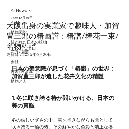
All News
2024年12月15日
All News
大阪出身の実業家で趣味人・加賀
植物図譜
豊三郎の椿画譜：椿譜/椿花一束/
描かれた日本の植物
名物椿譜
花卉/園芸
更新日：
2025年6月20日
会社
日本の美意識が息づく「椿譜」の世界：
古書/古写真
加賀豊三郎が遺した花卉文化の精髄
植物と人
1. 冬に咲き誇る椿が問いかける、日本の
美の真髄
冬の厳しい寒さの中、雪を抱きながらも凛として
咲き誇る一輪の椿。その鮮やかな色彩と端正な姿