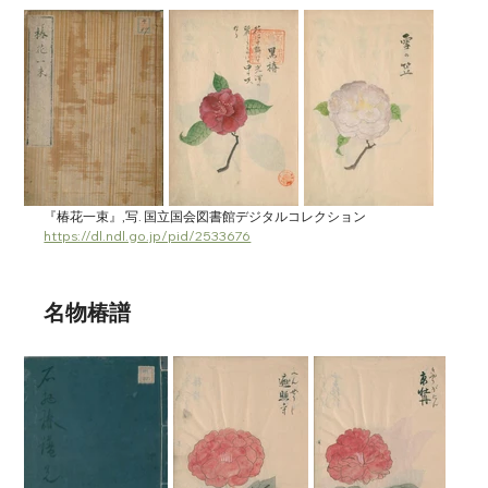
『椿花一束』,写. 国立国会図書館デジタルコレクション 
https://dl.ndl.go.jp/pid/2533676
名物椿譜