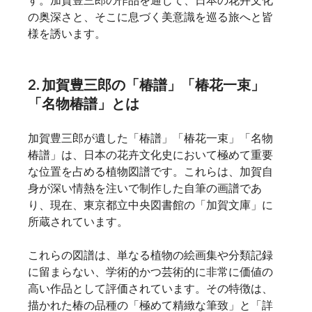
す。加賀豊三郎の作品を通じて、日本の花卉文化
の奥深さと、そこに息づく美意識を巡る旅へと皆
様を誘います。
2. 加賀豊三郎の「椿譜」「椿花一束」
「名物椿譜」とは
加賀豊三郎が遺した「椿譜」「椿花一束」「名物
椿譜」は、日本の花卉文化史において極めて重要
な位置を占める植物図譜です。これらは、加賀自
身が深い情熱を注いで制作した自筆の画譜であ
り、現在、東京都立中央図書館の「加賀文庫」に
所蔵されています。
これらの図譜は、単なる植物の絵画集や分類記録
に留まらない、学術的かつ芸術的に非常に価値の
高い作品として評価されています。その特徴は、
描かれた椿の品種の「極めて精緻な筆致」と「詳