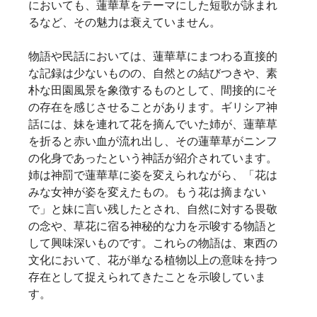
においても、蓮華草をテーマにした短歌が詠まれ
るなど、その魅力は衰えていません。   
物語や民話においては、蓮華草にまつわる直接的
な記録は少ないものの、自然との結びつきや、素
朴な田園風景を象徴するものとして、間接的にそ
の存在を感じさせることがあります。ギリシア神
話には、妹を連れて花を摘んでいた姉が、蓮華草
を折ると赤い血が流れ出し、その蓮華草がニンフ
の化身であったという神話が紹介されています。
姉は神罰で蓮華草に姿を変えられながら、「花は
みな女神が姿を変えたもの。もう花は摘まない
で」と妹に言い残したとされ、自然に対する畏敬
の念や、草花に宿る神秘的な力を示唆する物語と
して興味深いものです。これらの物語は、東西の
文化において、花が単なる植物以上の意味を持つ
存在として捉えられてきたことを示唆していま
す。   