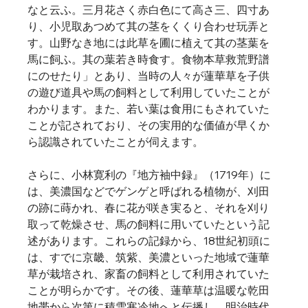
なと云ふ。三月花さく赤白色にて高さ三、四寸あ
り、小児取あつめて其の茎をくくり合わせ玩弄と
す。山野なき地には此草を圃に植えて其の茎葉を
馬に飼ふ。其の葉若き時食す。食物本草救荒野譜
にのせたり」とあり、当時の人々が蓮華草を子供
の遊び道具や馬の飼料として利用していたことが
わかります。また、若い葉は食用にもされていた
ことが記されており、その実用的な価値が早くか
ら認識されていたことが伺えます。   
さらに、小林寛利の『地方袖中録』（1719年）に
は、美濃国などでゲンゲと呼ばれる植物が、刈田
の跡に蒔かれ、春に花が咲き実ると、それを刈り
取って乾燥させ、馬の飼料に用いていたという記
述があります。これらの記録から、18世紀初頭に
は、すでに京畿、筑紫、美濃といった地域で蓮華
草が栽培され、家畜の飼料として利用されていた
ことが明らかです。その後、蓮華草は温暖な乾田
地帯から次第に積雪寒冷地へと伝播し、明治時代