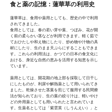
食と薬の記憶：蓮華草の利用史
蓮華草は、食用や薬用としても、歴史の中で利用
されてきました。
食用としては、春の若い芽や葉、つぼみ、花が開
く前の柔らかい茎などが利用できます。軽く茹で
ておひたしや和え物にしたり、炒め物や汁物の具
材にしたり、生のまま天ぷらにすることもできま
す。これらの利用法は、かつての日本の食文化に
おける、身近な自然の恵みを活用する知恵を示し
ています。   
薬用としては、開花期の地上部を採取して日干し
にしたものが、利尿や解熱薬として用いられてき
ました。乾燥させた茎葉を煎じて服用する民間療
法が知られており、生の葉の絞り汁は、軽いやけ
どの外用薬としても用いられたと言われていま
す。生薬名としては「紫雲英（しうんえい）」と