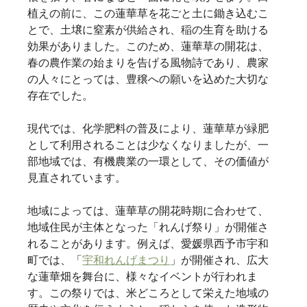
植えの前に、この蓮華草を花ごと土に鋤き込むこ
とで、土壌に窒素が供給され、稲の生育を助ける
効果がありました。このため、蓮華草の開花は、
春の農作業の始まりを告げる風物詩であり、農家
の人々にとっては、豊穣への願いを込めた大切な
存在でした。   
現代では、化学肥料の普及により、蓮華草が緑肥
として利用されることは少なくなりましたが、一
部地域では、有機農業の一環として、その価値が
見直されています。   
地域によっては、蓮華草の開花時期に合わせて、
地域住民が主体となった「れんげ祭り」が開催さ
れることがあります。例えば、愛媛県西予市宇和
町では、「
宇和れんげまつり
」が開催され、広大
な蓮華畑を舞台に、様々なイベントが行われま
す。この祭りでは、米どころとして栄えた地域の