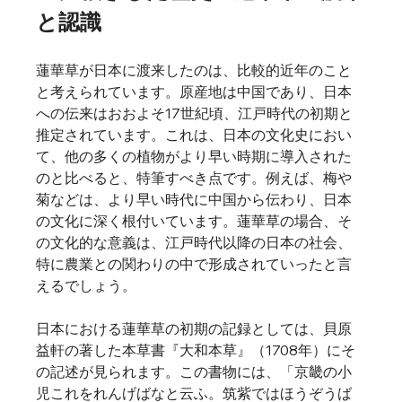
と認識
蓮華草が日本に渡来したのは、比較的近年のこと
と考えられています。原産地は中国であり、日本
への伝来はおおよそ17世紀頃、江戸時代の初期と
推定されています。これは、日本の文化史におい
て、他の多くの植物がより早い時期に導入された
のと比べると、特筆すべき点です。例えば、梅や
菊などは、より早い時代に中国から伝わり、日本
の文化に深く根付いています。蓮華草の場合、そ
の文化的な意義は、江戸時代以降の日本の社会、
特に農業との関わりの中で形成されていったと言
えるでしょう。  
日本における蓮華草の初期の記録としては、貝原
益軒の著した本草書『大和本草』（1708年）にそ
の記述が見られます。この書物には、「京畿の小
児これをれんげばなと云ふ。筑紫ではほうぞうば