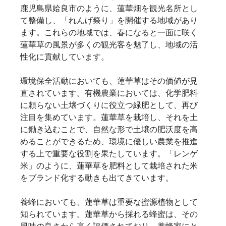
鹿児島県姶良市のように、蓮華畑を観光名所とし
て整備し、「れんげ祭り」を開催する地域があり
ます。これらの地域では、春になると一面に咲く
蓮華草の風景が多くの観光客を魅了し、地域の活
性化に貢献しています。   
環境保全活動においても、蓮華草はその価値が見
直されています。有機農業においては、化学肥料
に頼らない土壌づくりに役立つ緑肥として、再び
注目を集めています。蓮華草を栽培し、それを土
に鋤き込むことで、自然な形で土壌の肥沃度を高
めることができるため、環境に優しい農業を推進
する上で重要な役割を果たしています。「レンゲ
米」のように、蓮華草を肥料として栽培された米
をブランド化する動きも出てきています。   
養蜂においても、蓮華草は重要な蜜源植物として
知られています。蓮華草から採れる蜂蜜は、その
風味の良さから高く評価されており、養蜂家にと