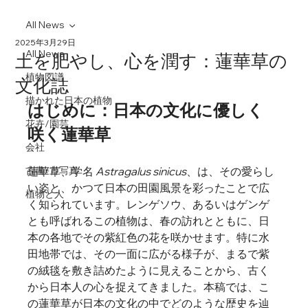
All News
2025年3月29日
All News
土を肥やし、心を潤す：蓮華草の
植物図譜
文化誌
描かれた日本の植物
はじめに：日本の文化に優しく
花卉/園芸
咲く蓮華草
会社
古書/古写真
蓮華草、学名 
Astragalus sinicus
、は、その愛らし
い姿と、かつて日本の田園風景を彩ったことで広
植物と人
く知られています。レンゲソウ、あるいはゲンゲ
とも呼ばれるこの植物は、春の訪れとともに、日
本の各地でその紫紅色の花を咲かせます。特に水
田地帯では、その一面に広がる様子が、まるで紫
の絨毯を敷き詰めたように見えることから、古く
から日本人の心を捉えてきました。本稿では、こ
の蓮華草が日本の文化の中でどのような歴史を辿