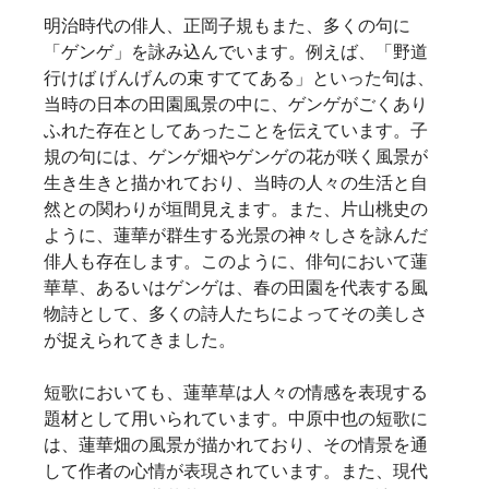
明治時代の俳人、正岡子規もまた、多くの句に
「ゲンゲ」を詠み込んでいます。例えば、「野道
行けば げんげんの束 すててある」といった句は、
当時の日本の田園風景の中に、ゲンゲがごくあり
ふれた存在としてあったことを伝えています。子
規の句には、ゲンゲ畑やゲンゲの花が咲く風景が
生き生きと描かれており、当時の人々の生活と自
然との関わりが垣間見えます。また、片山桃史の
ように、蓮華が群生する光景の神々しさを詠んだ
俳人も存在します。このように、俳句において蓮
華草、あるいはゲンゲは、春の田園を代表する風
物詩として、多くの詩人たちによってその美しさ
が捉えられてきました。   
短歌においても、蓮華草は人々の情感を表現する
題材として用いられています。中原中也の短歌に
は、蓮華畑の風景が描かれており、その情景を通
して作者の心情が表現されています。また、現代