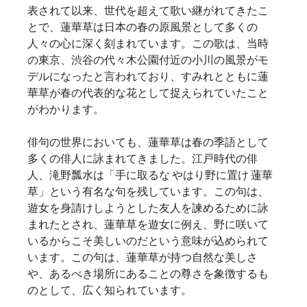
表されて以来、世代を超えて歌い継がれてきたこ
とで、蓮華草は日本の春の原風景として多くの
人々の心に深く刻まれています。この歌は、当時
の東京、渋谷の代々木公園付近の小川の風景がモ
デルになったと言われており、すみれとともに蓮
華草が春の代表的な花として捉えられていたこと
がわかります。      
俳句の世界においても、蓮華草は春の季語として
多くの俳人に詠まれてきました。江戸時代の俳
人、滝野瓢水は「手に取るな やはり野に置け 蓮華
草」という有名な句を残しています。この句は、
遊女を身請けしようとした友人を諫めるために詠
まれたとされ、蓮華草を遊女に例え、野に咲いて
いるからこそ美しいのだという意味が込められて
います。この句は、蓮華草が持つ自然な美しさ
や、あるべき場所にあることの尊さを象徴するも
のとして、広く知られています。   