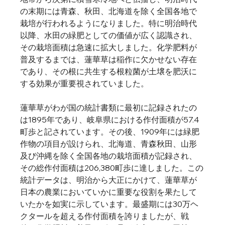
の末期には青森、秋田、北海道を除く全国各地で
栽培が行われるようになりました。特に明治時代
以降、水田の緑肥としての価値が広く認識され、
その栽培面積は急速に拡大しました。化学肥料が
普及するまでは、蓮華草は稲作に欠かせない存在
であり、その根に共生する根粒菌が土壌を肥沃に
する効果が重要視されていました。   
蓮華草がわが国の統計書類に最初に記録されたの
は1895年であり、岐阜県における作付面積が57.4
町歩と記されています。その後、1909年には緑肥
作物の項目が設けられ、北海道、青森秋田、山形
及び沖縄を除く全国各地の栽培面積が記録され、
その総作付面積は206,380町歩に達しました。この
統計データは、明治から大正にかけて、蓮華草が
日本の農業においていかに重要な役割を果たして
いたかを如実に示しています。最盛期には30万ヘ
クタールを超える作付面積を誇りましたが、戦