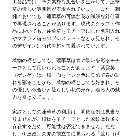
工芸品では、その素朴な風合いを生かして、蓮華
草の優しい雰囲気が表現されています。また、刺
繍においても、蓮華草の可憐な花が繊細な針仕事
で再現されることがあります。現代のクラフト作
品においても、蓮華草をモチーフにした名刺入れ
やマクラメ編みのブレスレットなどが見られ、そ
のデザインは時代を超えて愛されています。   
着物の柄としても、蓮華草は春の装いを彩るモチ
ーフとして用いられることがあります。紫雲英
（ゲンゲ）は、畑一面をピンク色に染めて春の訪
れを彩ることから、着物の柄としても好まれ、そ
の優しい色合いと愛らしい花の形が、着る人の魅
力を引き立てます。   
家紋としての蓮華草の利用は、明確な例は見当た
りませんが、植物をモチーフとした家紋は数多く
存在するため、可能性は否定できません。ただ
し、伊達政宗の兜の前立てに見られる「弦月（げ