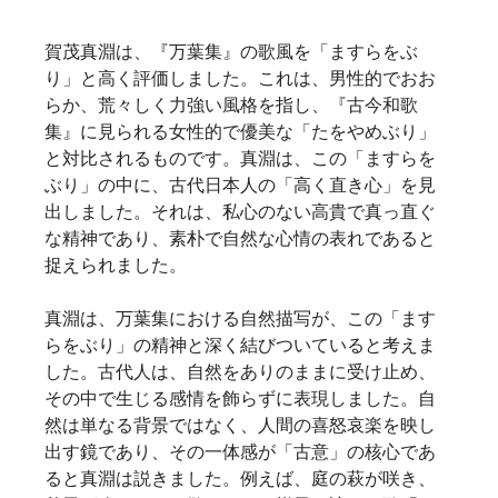
賀茂真淵は、『万葉集』の歌風を「ますらをぶ
り」と高く評価しました。これは、男性的でおお
らか、荒々しく力強い風格を指し、『古今和歌
集』に見られる女性的で優美な「たをやめぶり」
と対比されるものです。真淵は、この「ますらを
ぶり」の中に、古代日本人の「高く直き心」を見
出しました。それは、私心のない高貴で真っ直ぐ
な精神であり、素朴で自然な心情の表れであると
捉えられました。 
真淵は、万葉集における自然描写が、この「ます
らをぶり」の精神と深く結びついていると考えま
した。古代人は、自然をありのままに受け止め、
その中で生じる感情を飾らずに表現しました。自
然は単なる背景ではなく、人間の喜怒哀楽を映し
出す鏡であり、その一体感が「古意」の核心であ
ると真淵は説きました。例えば、庭の萩が咲き、