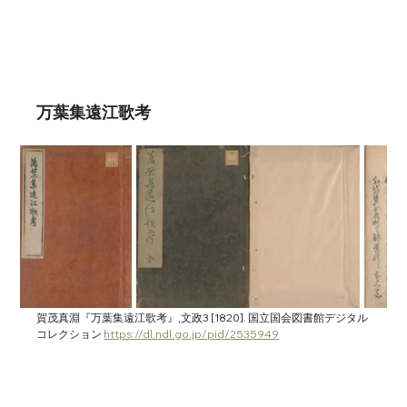
万葉集遠江歌考
賀茂真淵『万葉集遠江歌考』,文政3 [1820]. 国立国会図書館デジタル
コレクション 
https://dl.ndl.go.jp/pid/2535949