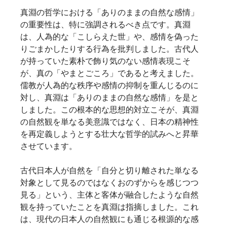
真淵の哲学における「ありのままの自然な感情」
の重要性は、特に強調されるべき点です。真淵
は、人為的な「こしらえた世」や、感情を偽った
りごまかしたりする行為を批判しました。古代人
が持っていた素朴で飾り気のない感情表現こそ
が、真の「やまとごころ」であると考えました。
儒教が人為的な秩序や感情の抑制を重んじるのに
対し、真淵は「ありのままの自然な感情」を是と
しました。この根本的な思想的対立こそが、真淵
の自然観を単なる美意識ではなく、日本の精神性
を再定義しようとする壮大な哲学的試みへと昇華
させています。   
古代日本人が自然を「自分と切り離された単なる
対象として見るのではなくおのずからを感じつつ
見る」という、主体と客体が融合したような自然
観を持っていたことを真淵は指摘しました。これ
は、現代の日本人の自然観にも通じる根源的な感