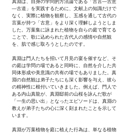
真淵は、自身の学問的方法論である「古言―古意
―古道」を実践するために、文献上の知識だけで
なく、実際に植物を観察し、五感を通して古代の
言葉が持つ「古意」をより深く理解しようとしま
した。万葉集に詠まれた植物を自らの庭で育てる
ことで、歌に込められた古代人の感情や自然観
を、肌で感じ取ろうとしたのです。 
真淵は門人たちを招いて月見の宴を催すなど、そ
の庭は学問の場であると同時に、自然を介した共
同体形成や美意識の共有の場でもありました。真
淵の自然観は弟子たちにも深く影響を与え、彼ら
の精神性に根付いていきました。例えば、門人で
ある内山真龍が、真淵邸前の山桜を詠んだ歌が
「一生の思い出」となったエピソードは、真淵の
教えが弟子たちの心に深く刻まれたことを示して
います。   
真淵が万葉植物を庭に植えた行為は、単なる植物