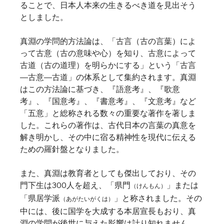
ることで、日本人本来の生きるべき道を見出そう
としました。   
真淵の学問的方法論は、「古言（古の言葉）によ
って古意（古の意味や心）を知り、古意によって
古道（古の道理）を明らかにする」という「古言
―古意―古道」の体系として集約されます。真淵
はこの方法論に基づき、『語意考』、『歌意
考』、『国意考』、『書意考』、『文意考』など
「五意」と総称される数々の重要な著作を著しま
した。これらの著作は、古代日本の言葉の真意を
解き明かし、その中に宿る精神性を現代に伝える
ための羅針盤となりました。
また、真淵は教育者としても傑出しており、その
門下生は300人を超え、「県門
」または
（けんもん）
「県居学派
」と称されました。その
（あがたいがくは）
中には、後に国学を大成する本居宣長もおり、真
淵の学問が後世に与えた影響は計り知れません。