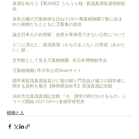
真淵を知ろう【第35回】うらうら桜 - 賀茂真淵翁遺徳顕彰
会
奈良公園の万葉歌碑を訪ねて(4)〜萬葉植物園で歌に詠ま
れた植物たちとともに万葉集の息吹
論文日本人の自然観：自然を客体視できない心性について
どこに消えた。賀茂真淵（かものまぶち）の県居（あがた
い）跡 ...
文学館として見る万葉植物園 - 全日本博物館学会
万葉植物園 | 市川市公式Webサイト
国学者賀茂真淵翁並びに翁の師と門流及び遠江の国学者に
関する資料を展示【静岡県浜松市】賀茂真淵記念館
浜松市立賀茂真淵記念館 『今、国学の呼びかけるもの』シ
リーズ開始 2021 04〜 | 老成学研究所
植物と人