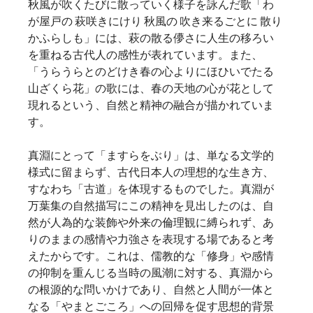
秋風が吹くたびに散っていく様子を詠んだ歌「わ
が屋戸の 萩咲きにけり 秋風の 吹き来るごとに 散り
かふらしも」には、萩の散る儚さに人生の移ろい
を重ねる古代人の感性が表れています。また、
「うらうらとのどけき春の心よりにほひいでたる
山ざくら花」の歌には、春の天地の心が花として
現れるという、自然と精神の融合が描かれていま
す。   
真淵にとって「ますらをぶり」は、単なる文学的
様式に留まらず、古代日本人の理想的な生き方、
すなわち「古道」を体現するものでした。真淵が
万葉集の自然描写にこの精神を見出したのは、自
然が人為的な装飾や外来の倫理観に縛られず、あ
りのままの感情や力強さを表現する場であると考
えたからです。これは、儒教的な「修身」や感情
の抑制を重んじる当時の風潮に対する、真淵から
の根源的な問いかけであり、自然と人間が一体と
なる「やまとごころ」への回帰を促す思想的背景