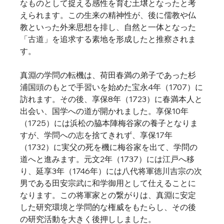
なものとして捉える感性を育む土壌となったと考
えられます。この生来の精神性が、後に儒教や仏
教といった外来思想を排し、自然と一体となった
「古道」を追求する素地を形成したと推察されま
す。
真淵の学問の転機は、荷田春満の弟子であった杉
浦国頭のもとで手習いを始めた宝永4年（1707）に
訪れます。その後、享保8年（1723）に春満本人と
出会い、国学への道が開かれました。享保10年
（1725）には浜松の脇本陣梅谷家の養子となりま
すが、学問への志を捨てきれず、享保17年
（1732）に実父の死を機に梅谷家を出て、学問の
道へと進みます。元文2年（1737）には江戸へ移
り、延享3年（1746年）には八代将軍徳川吉宗の次
男である田安宗武に和学御用として仕えることに
なります。この将軍家との繋がりは、真淵に安定
した研究環境と学問的な権威をもたらし、その後
の研究活動を大きく後押ししました。