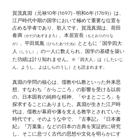
賀茂真淵（元禄10年 (1697) - 明和6年 (1769)）は、
江戸時代中期の国学において極めて重要な位置を
占める学者であり、歌人です。賀茂真淵は、荷田
春満
、本居宣長
（かだのあずままろ）
（もとおりのりな
、平田篤胤
とともに「国学四大
が）
（ひらたあつたね）
人
」の一人に数えられ、国学の基礎を築い
（しうし）
た功績は計り知れません。
※「四大人」は（したいじ
ん、ようし、よはしらのうし）とも読まれます。
真淵の学問の核心は、儒教や仏教といった外来思
想、すなわち「からごころ」の影響を受ける以前
の、日本固有の純粋な精神、「やまとごころ」を
探求することにありました。真淵が生きた江戸時
代は、儒教が幕府や藩を支える教学とされていた
時代です。そのような中で、『古事記』『日本書
紀』『万葉集』などの日本の古典を実証的に研究
し、そこに息づく古代の思想や文化を明らかにす