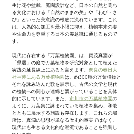
生け花や盆栽、庭園設計など、日本の自然と関わ
る文化における「自然のままの美」や「わび・さ
び」といった美意識の根底に流れています。これ
は、人為的な加工を最小限に抑え、植物本来の姿
や生命力を尊重する日本の美意識に通じるもので
す。   
現代に存在する「万葉植物園」は、賀茂真淵が
「県居」の庭で万葉植物を研究対象として植えた
実践の延長線上にあると言えます。
奈良の春日大
社神苑にある万葉植物園
は、約300種の万葉植物と
それを詠み込んだ歌を展示し、古代の文学と現代
の植物への関心が連綿と繋がっていることを具体
的に示しています。また、
市川市の万葉植物園
の
ように、万葉集に詠まれている植物を集め、和歌
とともに展示する施設も存在します。これらの場
所は、真淵の思想が単なる歴史的事実ではなく、
現代にも生きる文化的な潮流であることを強調し