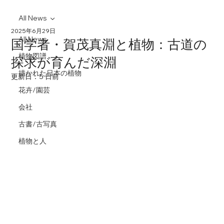
All News
2025年6月29日
All News
国学者・賀茂真淵と植物：古道の
植物図譜
探求が育んだ深淵
描かれた日本の植物
更新日：
5 日前
花卉/園芸
会社
古書/古写真
植物と人