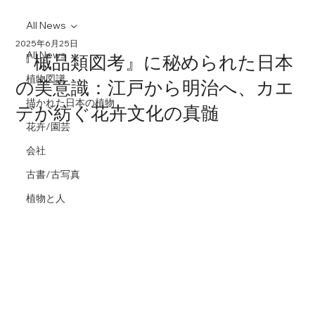
All News
2025年6月25日
All News
『槭品類図考』に秘められた日本
植物図譜
の美意識：江戸から明治へ、カエ
描かれた日本の植物
デが紡ぐ花卉文化の真髄
花卉/園芸
会社
古書/古写真
植物と人