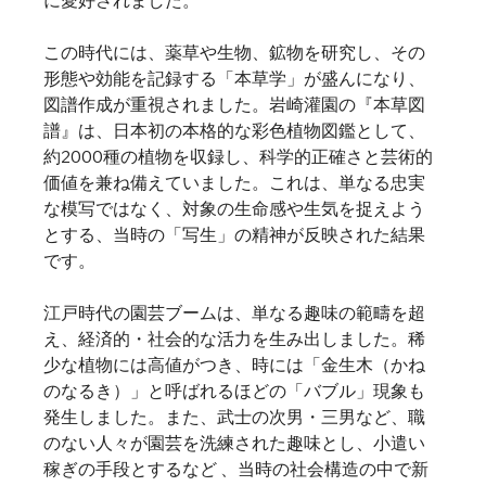
この時代には、薬草や生物、鉱物を研究し、その
形態や効能を記録する「本草学」が盛んになり、
図譜作成が重視されました。岩崎灌園の『本草図
譜』は、日本初の本格的な彩色植物図鑑として、
約2000種の植物を収録し、科学的正確さと芸術的
価値を兼ね備えていました。これは、単なる忠実
な模写ではなく、対象の生命感や生気を捉えよう
とする、当時の「写生」の精神が反映された結果
です。  
江戸時代の園芸ブームは、単なる趣味の範疇を超
え、経済的・社会的な活力を生み出しました。稀
少な植物には高値がつき、時には「金生木（かね
のなるき）」と呼ばれるほどの「バブル」現象も
発生しました。また、武士の次男・三男など、職
のない人々が園芸を洗練された趣味とし、小遣い
稼ぎの手段とするなど 、当時の社会構造の中で新