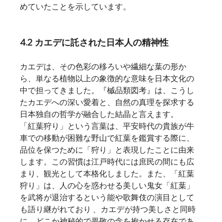
めていたことを示しています。   
4.2 カエデに託された日本人の精神性
カエデは、その色彩の移ろいや繊細な葉の形か
ら、単なる植物以上の象徴的な意味を日本文化の
中で担ってきました。『槭品類図考』は、こうし
たカエデへの深い愛着と、自然の真理を探求する
日本独自の哲学が融合した結晶と言えます。
「紅葉狩り」という言葉は、平安時代の貴族が牛
車での移動が困難な野山で紅葉を鑑賞する際に、
品位を保つために「狩り」と表現したことに由来
します。この習慣は江戸時代には庶民の間にも広
まり、観光として本格化しました。また、「紅葉
狩り」は、人の心を惑わせる美しい鬼女「紅葉」
を武将が退治するという能や歌舞伎の演目として
も語り継がれており 、カエデが持つ美しさと同時
に、どこか神秘的で畏敬の念を抱かせる存在であ