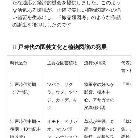
たな適応と経済的機会を提供しました。このよう
な活気ある環境が、正確で美しい植物図譜への強
い需要を生み出し、『槭品類図考』のような作品
の誕生を後押ししたのです。
江
戸時代の園芸文化と植物図譜の発展
時代区分
主要な園芸植物
流行の特徴
代表的
書・植
江戸時代前期
ツバキ、サク
将軍家の好みが
『画菊
（17世紀）
ラ、ウメ、ツツ
影響、樹木中
ジ、カエデ、キ
心、アサガオの
ク
変異種出現
江戸時代中期〜
オモト、アサガ
草花が主役、奇
『草木
後期（18世紀中
オ、マツバラ
品・変異種への
集』、
頃以降）
ン、ハナショウ
熱狂、品種改良
錦抄』