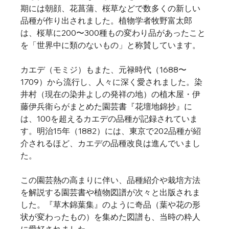
期には朝顔、花菖蒲、桜草などで数多くの新しい
品種が作り出されました。植物学者牧野富太郎
は、桜草に200〜300種もの変わり品があったこと
を「世界中に類のないもの」と称賛しています。
カエデ（モミジ）もまた、元禄時代（1688〜
1709）から流行し、人々に深く愛されました。染
井村（現在の染井よしの発祥の地）の植木屋・伊
藤伊兵衛らがまとめた園芸書『花壇地錦抄』に
は、100を超えるカエデの品種が記録されていま
す。明治15年（1882）には、東京で202品種が紹
介されるほど、カエデの品種改良は進んでいまし
た。   
この園芸熱の高まりに伴い、品種紹介や栽培方法
を解説する園芸書や植物図譜が次々と出版されま
した。『草木錦葉集』のように奇品（葉や花の形
状が変わったもの）を集めた図譜も、当時の粋人
に愛好されました。   