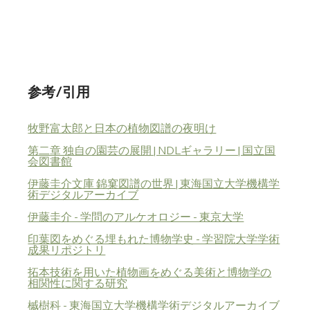
参考/引用
牧野富太郎と日本の植物図譜の夜明け
第二章 独自の園芸の展開 | NDLギャラリー | 国立国
会図書館
伊藤圭介文庫 錦窠図譜の世界 | 東海国立大学機構学
術デジタルアーカイブ
伊藤圭介 - 学問のアルケオロジー - 東京大学
印葉図をめぐる埋もれた博物学史 - 学習院大学学術
成果リポジトリ
拓本技術を用いた植物画をめぐる美術と博物学の
相関性に関する研究
槭樹科 - 東海国立大学機構学術デジタルアーカイブ