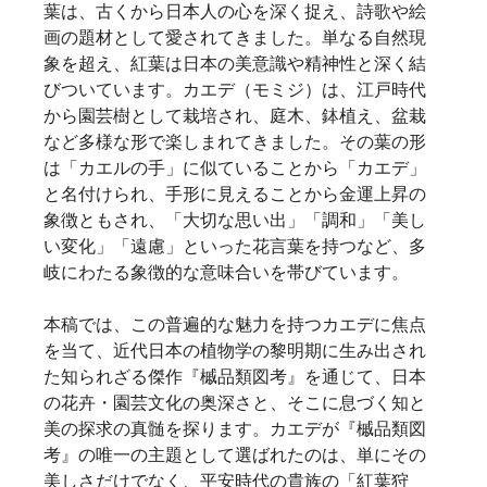
葉は、古くから日本人の心を深く捉え、詩歌や絵
画の題材として愛されてきました。単なる自然現
象を超え、紅葉は日本の美意識や精神性と深く結
びついています。カエデ（モミジ）は、江戸時代
から園芸樹として栽培され、庭木、鉢植え、盆栽
など多様な形で楽しまれてきました。その葉の形
は「カエルの手」に似ていることから「カエデ」
と名付けられ、手形に見えることから金運上昇の
象徴ともされ、「大切な思い出」「調和」「美し
い変化」「遠慮」といった花言葉を持つなど、多
岐にわたる象徴的な意味合いを帯びています。   
本稿では、この普遍的な魅力を持つカエデに焦点
を当て、近代日本の植物学の黎明期に生み出され
た知られざる傑作『槭品類図考』を通じて、日本
の花卉・園芸文化の奥深さと、そこに息づく知と
美の探求の真髄を探ります。カエデが『槭品類図
考』の唯一の主題として選ばれたのは、単にその
美しさだけでなく、平安時代の貴族の「紅葉狩