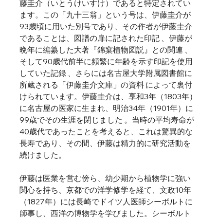
藤圭介（いとうけいすけ）であると特定されてい
ます。この「九十三翁」という号は、伊藤圭介が
93歳頃に用いた別号であり、その作者が伊藤圭介
であることは、図譜の扉に記された印記 、伊藤が
晩年に編纂した大著『錦窠植物図説』との関連 、
そして90歳代前半に頻繁に年齢を示す印記を使用
していた記録 、さらには名古屋大学附属図書館に
所蔵される「伊藤圭介文庫」の資料 によって裏付
けられています。伊藤圭介は、享和3年（1803年）
に名古屋の医家に生まれ、明治34年（1901年）に
99歳でその生涯を閉じました 。当時の平均寿命が
40歳代であったことを考えると、これは驚異的な
長寿であり、その間、伊藤は精力的に研究活動を
続けました。   
伊藤は医業を営む傍ら、幼少期から植物学に強い
関心を持ち、京都での洋学修学を経て、文政10年
（1827年）には長崎でドイツ人医師シーボルトに
師事し、西洋の博物学を学びました。シーボルト