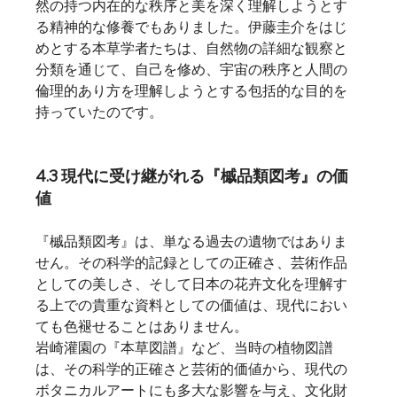
然の持つ内在的な秩序と美を深く理解しようとす
る精神的な修養でもありました。伊藤圭介をはじ
めとする本草学者たちは、自然物の詳細な観察と
分類を通じて、自己を修め、宇宙の秩序と人間の
倫理的あり方を理解しようとする包括的な目的を
持っていたのです。   
4.3 現代に受け継がれる『槭品類図考』の価
値
『槭品類図考』は、単なる過去の遺物ではありま
せん。その科学的記録としての正確さ、芸術作品
としての美しさ、そして日本の花卉文化を理解す
る上での貴重な資料としての価値は、現代におい
ても色褪せることはありません。
岩崎灌園の『本草図譜』など、当時の植物図譜
は、その科学的正確さと芸術的価値から、現代の
ボタニカルアートにも多大な影響を与え、文化財