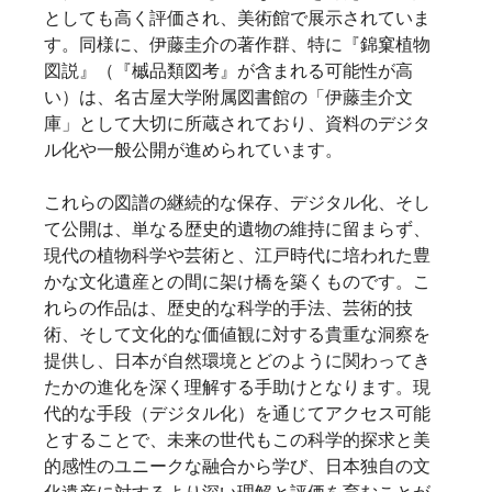
としても高く評価され、美術館で展示されていま
す。同様に、伊藤圭介の著作群、特に『錦窠植物
図説』（『槭品類図考』が含まれる可能性が高
い）は、名古屋大学附属図書館の「伊藤圭介文
庫」として大切に所蔵されており、資料のデジタ
ル化や一般公開が進められています。   
これらの図譜の継続的な保存、デジタル化、そし
て公開は、単なる歴史的遺物の維持に留まらず、
現代の植物科学や芸術と、江戸時代に培われた豊
かな文化遺産との間に架け橋を築くものです。こ
れらの作品は、歴史的な科学的手法、芸術的技
術、そして文化的な価値観に対する貴重な洞察を
提供し、日本が自然環境とどのように関わってき
たかの進化を深く理解する手助けとなります。現
代的な手段（デジタル化）を通じてアクセス可能
とすることで、未来の世代もこの科学的探求と美
的感性のユニークな融合から学び、日本独自の文
化遺産に対するより深い理解と評価を育むことが