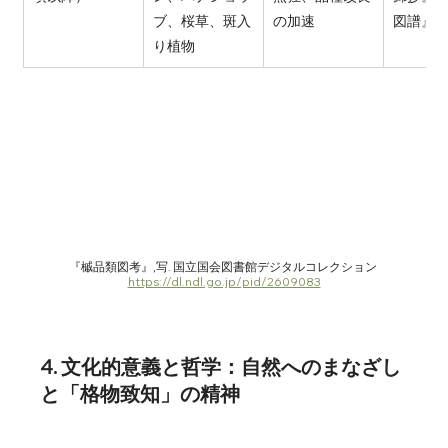
ブ、桜草、斑入
の加速
図譜』
り植物
『槭品類図考』,写. 国立国会図書館デジタルコレクション 
https://dl.ndl.go.jp/pid/2609083
4. 文化的意義と哲学：自然へのまなざし
と「格物致知」の精神