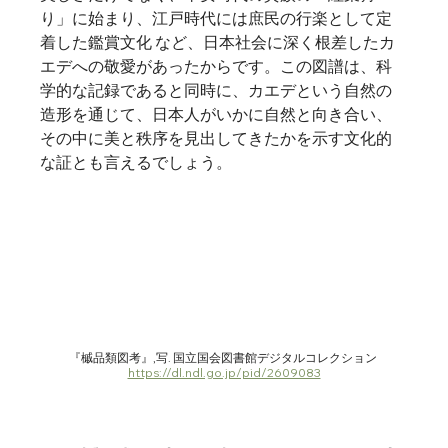
り」に始まり、江戸時代には庶民の行楽として定
着した鑑賞文化 など、日本社会に深く根差したカ
エデへの敬愛があったからです。この図譜は、科
学的な記録であると同時に、カエデという自然の
造形を通じて、日本人がいかに自然と向き合い、
その中に美と秩序を見出してきたかを示す文化的
な証とも言えるでしょう。   
『槭品類図考』,写. 国立国会図書館デジタルコレクション 
https://dl.ndl.go.jp/pid/2609083