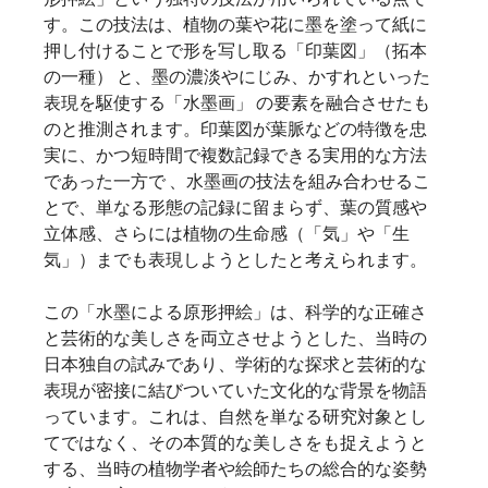
す。この技法は、植物の葉や花に墨を塗って紙に
押し付けることで形を写し取る「印葉図」（拓本
の一種） と、墨の濃淡やにじみ、かすれといった
表現を駆使する「水墨画」 の要素を融合させたも
のと推測されます。印葉図が葉脈などの特徴を忠
実に、かつ短時間で複数記録できる実用的な方法
であった一方で 、水墨画の技法を組み合わせるこ
とで、単なる形態の記録に留まらず、葉の質感や
立体感、さらには植物の生命感（「気」や「生
気」）までも表現しようとしたと考えられます。  
この「水墨による原形押絵」は、科学的な正確さ
と芸術的な美しさを両立させようとした、当時の
日本独自の試みであり、学術的な探求と芸術的な
表現が密接に結びついていた文化的な背景を物語
っています。これは、自然を単なる研究対象とし
てではなく、その本質的な美しさをも捉えようと
する、当時の植物学者や絵師たちの総合的な姿勢