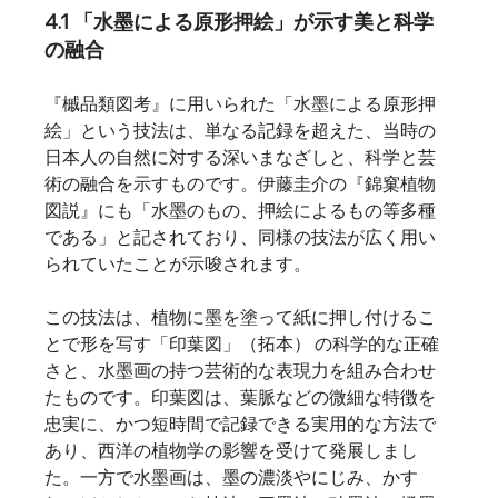
4.1 「水墨による原形押絵」が示す美と科学
の融合
『槭品類図考』に用いられた「水墨による原形押
絵」という技法は、単なる記録を超えた、当時の
日本人の自然に対する深いまなざしと、科学と芸
術の融合を示すものです。伊藤圭介の『錦窠植物
図説』にも「水墨のもの、押絵によるもの等多種
である」と記されており、同様の技法が広く用い
られていたことが示唆されます。  
この技法は、植物に墨を塗って紙に押し付けるこ
とで形を写す「印葉図」（拓本） の科学的な正確
さと、水墨画の持つ芸術的な表現力を組み合わせ
たものです。印葉図は、葉脈などの微細な特徴を
忠実に、かつ短時間で記録できる実用的な方法で
あり、西洋の植物学の影響を受けて発展しまし
た。一方で水墨画は、墨の濃淡やにじみ、かす