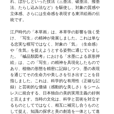
れ、ぼかしといった技法（三墨法、破墨法、撥墨
法、たらし込み法など）を駆使し、対象の質感や
立体感、さらには生命感を表現する東洋絵画の伝
統です。
江戸時代の「本草画」は、本草学の影響を強く受
け、「写生」の精神が発展しました。これは単な
る忠実な模写ではなく、対象の「気」（生命感）
や「生気」を捉えようとする姿勢に通じていまし
た。『槭品類図考』における「水墨による原形押
絵」は、この「写生」の精神を具現化したもので
あり、植物の形態を精密に記録しつつ、墨の表現
を通じてその生命力や美しさを引き出すことを目
指しました。これは、科学的な有用性（正確な記
録）と芸術的な価値（感動的な美しさ）をシーム
レスに統合する、日本独自の美的実用主義の好例
と言えます。当時の文化は、科学と芸術を対立す
るものとしてではなく、相互に補完し合うものと
して捉え、知識の探求と美の創造を一体として進