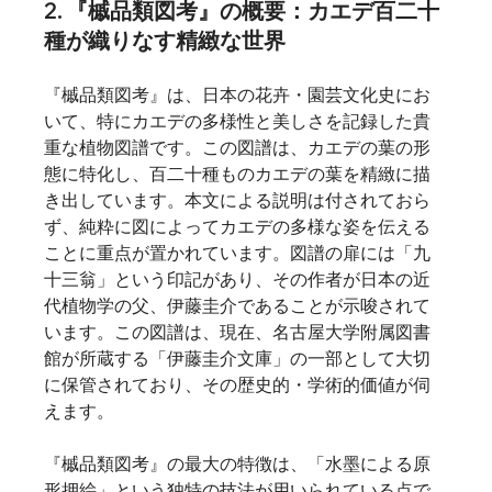
2. 『槭品類図考』の概要：カエデ百二十
種が織りなす精緻な世界
『槭品類図考』は、日本の花卉・園芸文化史にお
いて、特にカエデの多様性と美しさを記録した貴
重な植物図譜です。この図譜は、カエデの葉の形
態に特化し、百二十種ものカエデの葉を精緻に描
き出しています。本文による説明は付されておら
ず、純粋に図によってカエデの多様な姿を伝える
ことに重点が置かれています。図譜の扉には「九
十三翁」という印記があり、その作者が日本の近
代植物学の父、伊藤圭介であることが示唆されて
います。この図譜は、現在、名古屋大学附属図書
館が所蔵する「伊藤圭介文庫」の一部として大切
に保管されており、その歴史的・学術的価値が伺
えます。
『槭品類図考』の最大の特徴は、「水墨による原
形押絵」という独特の技法が用いられている点で