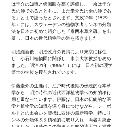
は圭介の知識と鑑識眼を高く評価し、「余は圭介
氏の師であるとともに、また圭介氏は余の師であ
る」とまで語ったとされます。文政12年（1829
年）には、スウェーデンの植物学者リンネの分類
法を日本に初めて紹介した『泰西本草名疏』を出
版し、日本の近代植物学の道を拓きました。   
明治維新後、明治政府の要請により東京に移住
し、小石川植物園に関係し、東京大学教授を務め
ました。明治21年（1888年）には、日本初の理学
博士の学位を授与されています。   
伊藤圭介の生涯は、江戸時代後期の伝統的な本草
学から、明治時代の近代西洋植物学への知的移行
期と重なっています。伊藤は、日本の伝統的な医
学と植物学の知識を深く身につけながら、シーボ
ルトとの出会いを契機に西洋の最新科学、特にリ
ンネの分類体系を積極的に取り入れ、両者を統合
しました。伊藤のこの類まれな知的適応力と探求