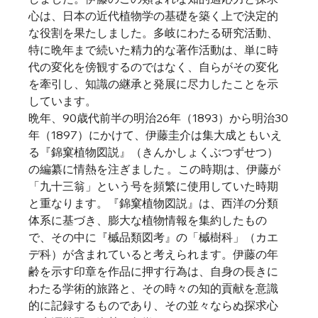
心は、日本の近代植物学の基礎を築く上で決定的
な役割を果たしました。多岐にわたる研究活動、
特に晩年まで続いた精力的な著作活動は、単に時
代の変化を傍観するのではなく、自らがその変化
を牽引し、知識の継承と発展に尽力したことを示
しています。
晩年、90歳代前半の明治26年（1893）から明治30
年（1897）にかけて、伊藤圭介は集大成ともいえ
る『錦窠植物図説』（きんかしょくぶつずせつ）
の編纂に情熱を注ぎました 。この時期は、伊藤が
「九十三翁」という号を頻繁に使用していた時期
と重なります。『錦窠植物図説』は、西洋の分類
体系に基づき、膨大な植物情報を集約したもの
で、その中に『槭品類図考』の「槭樹科」（カエ
デ科）が含まれていると考えられます。伊藤の年
齢を示す印章を作品に押す行為は、自身の長きに
わたる学術的旅路と、その時々の知的貢献を意識
的に記録するものであり、その並々ならぬ探求心