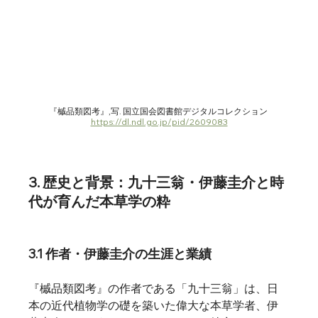
『槭品類図考』,写. 国立国会図書館デジタルコレクション 
https://dl.ndl.go.jp/pid/2609083
3. 歴史と背景：九十三翁・伊藤圭介と時
代が育んだ本草学の粋
3.1 作者・伊藤圭介の生涯と業績
『槭品類図考』の作者である「九十三翁」は、日
本の近代植物学の礎を築いた偉大な本草学者、伊