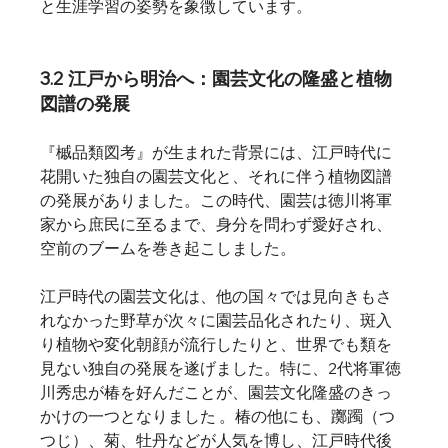
と生涯学習の姿勢を象徴しています。   
3.2 江戸から明治へ：園芸文化の隆盛と植物
図譜の発展
『槭品類図考』が生まれた背景には、江戸時代に
花開いた独自の園芸文化と、それに伴う植物図譜
の発展がありました。この時代、園芸は徳川将軍
家から庶民に至るまで、身分を問わず愛好され、
空前のブームを巻き起こしました。   
江戸時代の園芸文化は、他の国々では見向きもさ
れなかった野草が次々に園芸品化されたり、斑入
り植物や変化朝顔が流行したりと、世界でも類を
見ない独自の発展を遂げました。特に、2代将軍徳
川秀忠が椿を好んだことが、園芸文化隆盛のきっ
かけの一つとなりました 。椿の他にも、躑躅（つ
つじ）、菊、牡丹などが人気を博し、江戸時代後