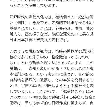
ったことを示唆しています。 
江戸時代の園芸文化では、植物個々の「絶妙な違
い（個性）」を愛でる、内省的で繊細な美意識が
重視されました。これは、花弁の形、模様、葉の
斑入り、茎の様子など、微細な変化の中に美を見
出す日本独自の審美眼の表れです。   
このような微細な観察は、当時の博物学の思想的
核心であった朱子学の「格物致知（かくぶつち
ち）」という哲学と深く結びついています。この
思想は、「森羅万象いかなるささいなものにも根
本法則がある」という考え方に基づき、目の前の
自然物を徹底的に観察し、その本質を究明するこ
とで、宇宙の真理に到達しようとする精神性を表
していました。したがって、『槭品類図考』にお
けるカエデ120種の葉の形態に対する綿密な観察と
記録は、単なる学術的な目録作成に留まらず、自