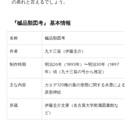
の表れと言えるでしょう。
『槭品類図考』 基本情報
名称
槭品類図考
作者
九十三翁（伊藤圭介）
制作時期
明治26年（1893年）〜明治30年（1897
年）頃（九十三翁の号から推定）
主な内容
カエデ120種の葉の形態に関する水墨による
原形押絵
所蔵
伊藤圭介文庫（名古屋大学附属図書館な
ど）