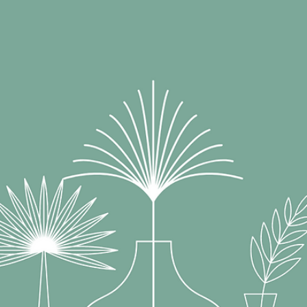
2022年5月1日
会社
ローズマリー、観葉植物の剪定植替え作
東京都渋谷区
作業時間４時間 作業費用￥４０，０００円ー （植替え３点
剪定６点、用土費用、移動費含む）