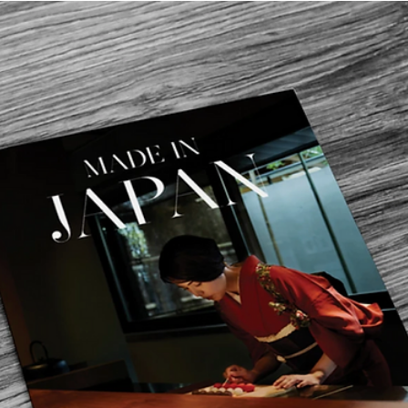
2022年4月1日
会社
観葉植物年間管理作業 東京都豊島区
年間管理日程２０２２年４月１日～２０２３年３月３１日 
業費用 年間￥２５０，０００円ー（概算） （観葉植物大
３０鉢、水やり、剪定、消毒作業等、移動費含む） （月２
の定期訪問）