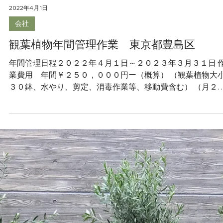
2022年4月1日
会社
バラ、植栽年間管理作業 東京都世田谷
年間管理日程２０２２年４月１日～２０２３年３月３１日 
業費用 年間￥２００，０００円ー（概算） （バラ１２株
剪定、施肥、消毒、誘引等各種作業、植栽剪定、消毒作業
移動費含む） （月１～３回の定期訪問）