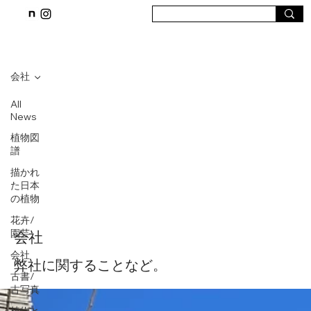
会社
All
News
植物図
譜
描かれ
た日本
の植物
花卉/
園芸
会社
会社
弊社に関することなど。
古書/
古写真