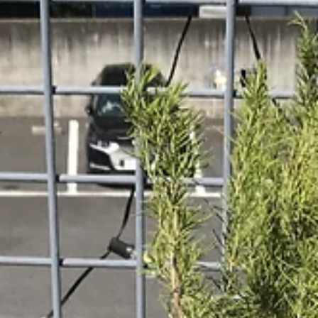
観葉植物植替え作業 埼玉県さいたま市
観葉植物植替え作業 埼玉県さいたま市作業金額￥１6，０
０- （用土、作業費、移動費含む）