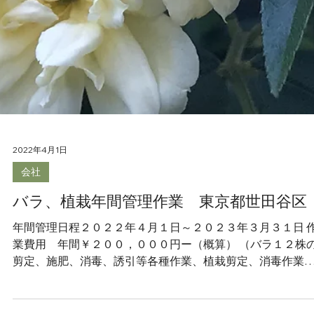
2022年4月15日
会社
ストレチア鉢替え作業 埼玉県さいたま
市
作業時間１時間 作業金額￥１５，０００- （用土、プラスチ
ク鉢、作業費、移動費含む）